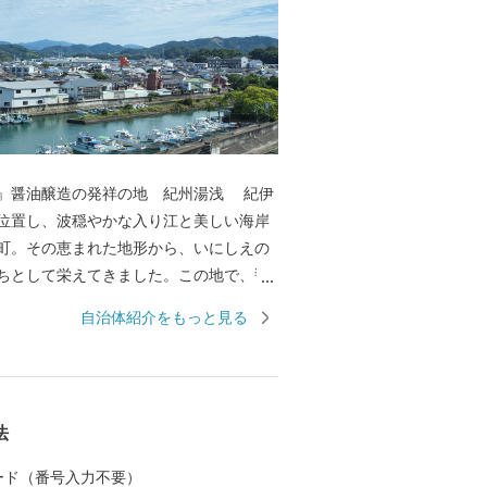
醤油醸造の発祥の地 紀州湯浅 紀伊
位置し、波穏やかな入り江と美しい海岸
町。その恵まれた地形から、いにしえの
ちとして栄えてきました。この地で、醤
のは中世の頃のこと。さまざまな商業や
自治体紹介をもっと見る
わう町なかで、「金山寺味噌」製造の過
職人の創意から、和食の味の決め手であ
が始まりました。醤油の醸造に関わった
る町並みは「重要伝統的建造物群保存地
法
れ、２０１７年には醤油醸造の歴史と伝
として「日本遺産」に認定され,食が伝統
 カード（番号入力不要）