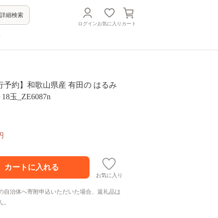
詳細検索
ログイン
お気に入り
カート
方
先行予約】和歌山県産 有田の はるみ
18玉_ZE6087n
円
お気に入り
の自治体へ寄附申込いただいた場合、返礼品は
ん。