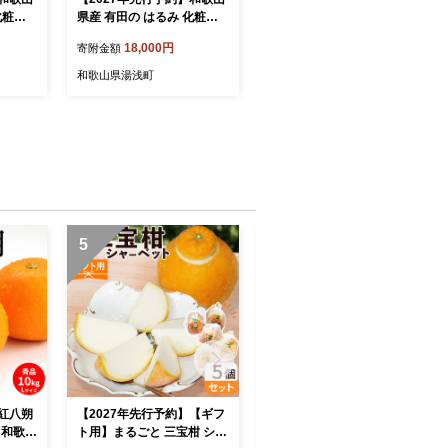
化粧箱
県産 有田の はるみ 化粧箱
り_ZE6
入り 2Lサイズ 12個入り_ZE
18,000円
寄附金額
6090n
和歌山県湯浅町
5
6
】紅八朔
【2027年先行予約】【ギフ
和歌山有田産 デコポン秀品
ズ 和歌山
ト用】まるごと 三宝柑 シャ
のみ！ 2.5kg（9～12玉）_