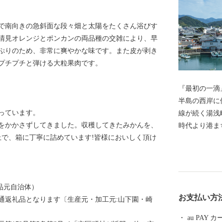
で南向きの急斜面な段々畑と太陽をたくさん浴びす
清見オレンジとポンカンの両品種の交雑により、早
ぷりのため、非常に爽やかな味です。また皮が剥き
プチプチと弾ける大粒果肉です。
『最初の一滴』
半島の西岸に
っています。
線が続く湯浅
をかかさずしてきました。収穫してきたみかんを、
時代より港ま
上で、箱に丁寧に詰めています!皆様においしく頂け
油が生まれた
文化がして賑
程に注目した
る醤油づくり
品元自治体）
蔵や建物が残
お支払い方
通返礼品となります〔生産元・加工元:山下園・崎
区」に選定さ
統が息づく町
au PAY