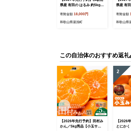
県産 有田の はるみ 約5kg 1
県産 有田
8玉～24玉_ZE6088n
2玉～24玉
18,000円
寄附金額
寄附金額
和歌山県湯浅町
和歌山県
この自治体のおすすめ返礼
1
2
【2026年先行予約】田村み
【202
かん／5kg秀品【小玉サイ
とにかく 小