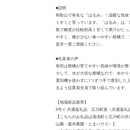
■説明
和歌山で有名な『はるみ』！温暖な気候
くすくと育っています。「はるみ」は、
熟で糖度が比較的高く甘くて果汁がたっ
やすく、種が少ない食べやすい柑橘で、
是非一度ご堪能ください。
■生産者の声
有田は柑橘が育てやすい気候や環境が整
そして、水が大切な柑橘なので、水やり
選別機を使わずに1つずつ手で選別した
るよう従業員全員で取り組んでいます。
【地場産品基準】
8号イ:共通返礼品 広川町産（共通返礼
【こちらのお礼品は湯浅町と広川町の共
山園・森本農園・とまハウス〕】