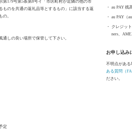
示第179号第5条第8号イ「市区町村が近隣の他の市
として受け継
au PAY 残
るものを共通の返礼品等とするもの」に該当する返
える町なかを
もの。
づくりの香り
au PAY
クレジットカ
ners、AM
風通しの良い場所で保管して下さい。
お申し込み
不明点がある
ある質問（FA
ださい。
送予定