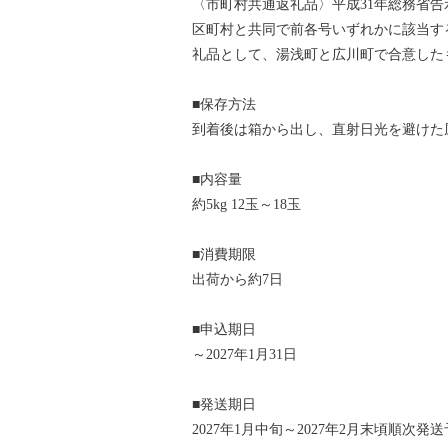
〈市町村共通返礼品〉平成31年総務省告
区町村と共同で前各号いずれかに該当す
礼品として、湯浅町と広川町で合意した
■保存方法
到着後は箱から出し、直射日光を避けた
■内容量
約5kg 12玉～18玉
■消費期限
出荷から約7日
■申込期日
～2027年1月31日
■発送期日
2027年1月中旬～2027年2月末頃順次発