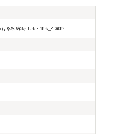
み 約5kg 12玉～18玉_ZE6087n