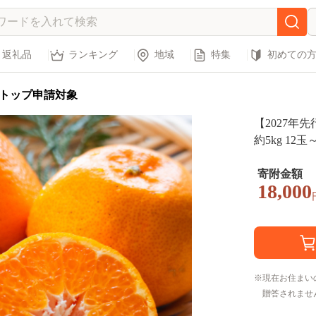
返礼品
ランキング
地域
特集
初めての
トップ申請対象
【2027年
約5kg 12玉～
寄附金額
18,000
現在お住まい
贈答されませ