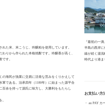
『最初の一滴』
された米、米こうじ、吟醸粕を使用しています。
半島の西岸に
だわりから作られた本格焼酎です。吟醸香が高く、
線が続く湯浅
酎です。
時代より港ま
油が生まれた
文化がして賑
くの海民が漁業に交易に活発な営みをくりかえして
程に注目した
軍である。治承四年（1180年）に始まった源平合
る醤油づくり
二百余を持って源氏に味方し、大勝利をもたらし
蔵や建物が残
お支払い方
区」に選定さ
を。
統が息づく町
au PAY