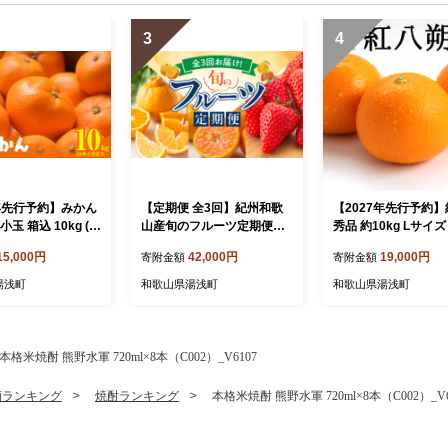
3
4
6年先行予約】みかん
【定期便 全3回】紀州和歌
【2027年先行予約
玉 箱込 10kg (
山産旬のフルーツ定期便
秀品 約10kg Lサイ
2kg ) 2Sサイズ以
（温州みかん、いちご、紀
県有田産_U6226n
15,000円
42,000円
19,000円
寄附金額
寄附金額
優品 混合 有田みか
州デコ）_G60-T84
山県産 産地直送
湯浅町
和歌山県湯浅町
和歌山県湯浅町
会】_MK1041
本格米焼酎 熊野水軍 720ml×8本（C002）_V6107
酒ランキング
焼酎ランキング
本格米焼酎 熊野水軍 720ml×8本（C002）_V6