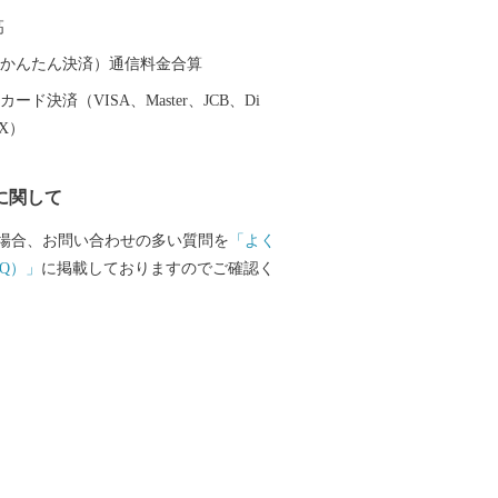
がれている「美味しい日本遺産」ともい
高
歩いていると、今も昔も変わらない醤油
を感じられます。
（auかんたん決済）通信料金合算
ード決済（VISA、Master、JCB、Di
EX）
に関して
場合、お問い合わせの多い質問を
「よく
Q）」
に掲載しておりますのでご確認く