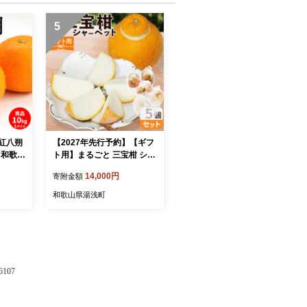
5
6
】紅八朔
【2027年先行予約】【ギフ
和歌山有田産 デコポン秀品
ズ 和歌山
ト用】まるごと 三宝柑 シャ
のみ！ 2.5kg（9～12玉）_
ーベット 5個 セット_ZP600
BD7008
14,000円
13,000円
寄附金額
寄附金額
9_GFTn
和歌山県湯浅町
和歌山県湯浅町
107