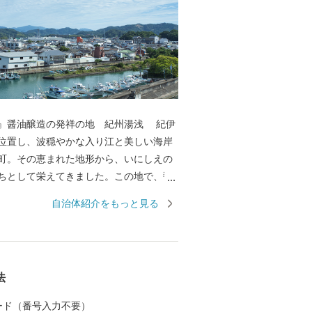
醤油醸造の発祥の地 紀州湯浅 紀伊
位置し、波穏やかな入り江と美しい海岸
町。その恵まれた地形から、いにしえの
ちとして栄えてきました。この地で、醤
のは中世の頃のこと。さまざまな商業や
自治体紹介をもっと見る
わう町なかで、「金山寺味噌」製造の過
職人の創意から、和食の味の決め手であ
が始まりました。醤油の醸造に関わった
る町並みは「重要伝統的建造物群保存地
法
れ、２０１７年には醤油醸造の歴史と伝
として「日本遺産」に認定され,食が伝統
 カード（番号入力不要）