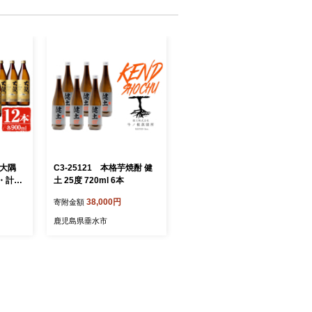
 大隅
C3-25121 本格芋焼酎 健
・計10.
土 25度 720ml 6本
 【大隅
38,000円
寄附金額
鹿児島県垂水市