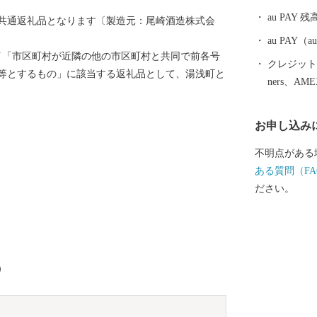
として受け継
au PAY 残
共通返礼品となります〔製造元：尾崎酒造株式会
える町なかを
づくりの香り
au PAY
8号イ「市区町村が近隣の他の市区町村と共同で前各号
クレジットカ
等とするもの」に該当する返礼品として、湯浅町と
ners、AM
お申し込み
不明点がある
ある質問（FA
ださい。
）