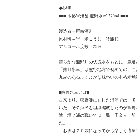
◆説明
■■■ 本格米焼酎 熊野水軍 720ml ■■■
製造者＝尾崎酒造
原材料＝米・米こうじ・吟醸粕
アルコール度数＝25％
清らかな熊野川の伏流水をもとに、厳選
「熊野水軍」は熊野地方で初めての、こ
丸みのあるふくよかな味わいの本格米焼
■熊野水軍とは■
古来より、熊野灘に面した浦浦では、多
いた。その海民を組織編成したのが熊野水
戦、壇ノ浦の戦いでは、民二千余人、船
た。
・お酒は２０歳になってから楽しく適量