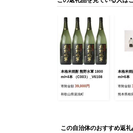
本格米焼酎 熊野水軍 1800
本格米焼
ml×4本 （C003）_V6108
ml×6本
39,000円
寄附金額
寄附金額
和歌山県湯浅町
熊本県相
この自治体のおすすめ返礼