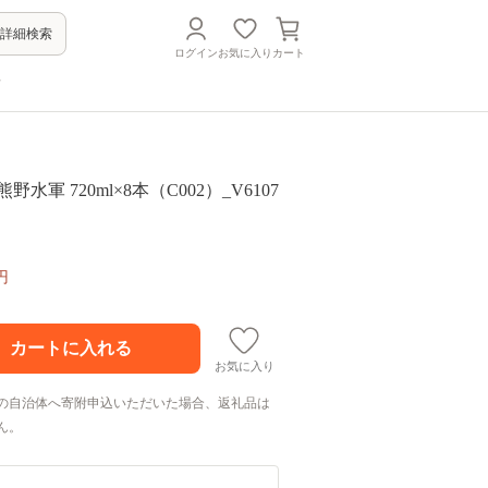
詳細検索
ログイン
お気に入り
カート
方
野水軍 720ml×8本（C002）_V6107
円
お気に入り
の自治体へ寄附申込いただいた場合、返礼品は
ん。