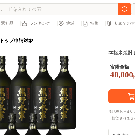
返礼品
ランキング
地域
特集
初めての
トップ申請対象
本格米焼酎 熊
寄附金額
40,000
現在お住まい
贈答されませ