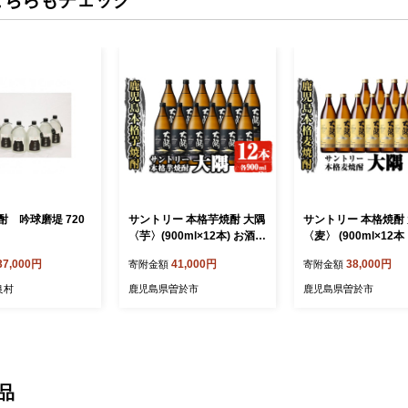
酎 吟球磨堤 720
サントリー 本格芋焼酎 大隅
サントリー 本格焼酎
〈芋〉(900ml×12本) お酒
〈麦〉 (900ml×12本
焼酎 芋焼酎 【大隅家】C31
8L) お酒 焼酎 麦焼酎
37,000円
41,000円
38,000円
寄附金額
寄附金額
-v01
家】C39-v01
良村
鹿児島県曽於市
鹿児島県曽於市
品