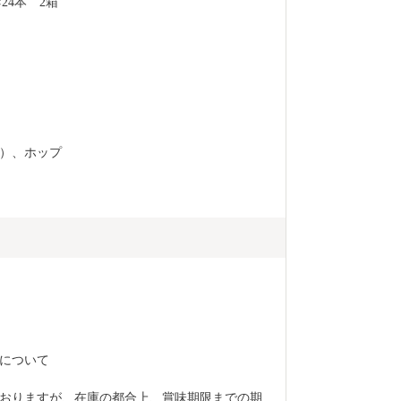
24本　2箱
）、ホップ
について
ておりますが、在庫の都合上、賞味期限までの期