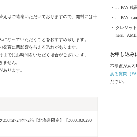
えにわ」。 
au PAY 残
を応援してい
替えはご遠慮いただいておりますので、開封には十
おります。
au PAY
クレジットカ
ners、AM
みになっていただくことをおすすめ致します。
の発育に悪影響を与える恐れがあります。
お申し込み
けまでにお時間をいただく場合がございます。
きません。
不明点がある
があります。
ある質問（FA
ださい。
ml×24本×2箱【北海道限定】【30001030290