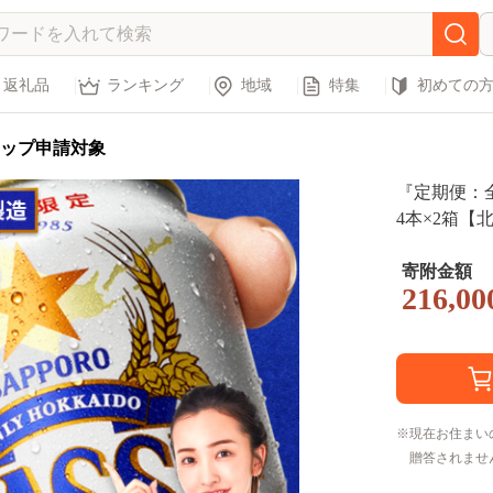
返礼品
ランキング
地域
特集
初めての
ップ申請対象
『定期便：全
4本×2箱【北
寄附金額
216,00
現在お住まい
贈答されませ