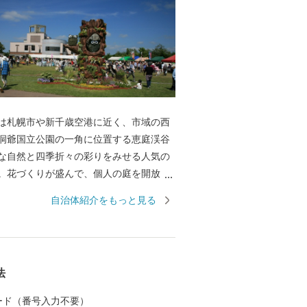
は札幌市や新千歳空港に近く、市域の西
洞爺国立公園の一角に位置する恵庭渓谷
な自然と四季折々の彩りをみせる人気の
。花づくりが盛んで、個人の庭を開放し
ーデンに全国各地からたくさんの方が見
自治体紹介をもっと見る
ます。 読書活動も盛んで、全国に先駆け
ックスタート事業など、読書のまちづく
れています。豊かな水資源を求め、大手
サッポロビール北海道工場）など食品関
法
ます。 恵庭市が目指す将来都
水・緑 人がつながり夢ふくらむまち
 カード（番号入力不要）