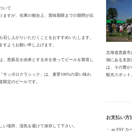
ついて
おりますが、在庫の都合上、賞味期限までの期間が比
お召し上がりいただくことをおすすめいたします。
ますようお願い申し上げます。
北海道恵庭市
は、恵庭岳を由来とする水を使ってビールを製造し
側にある支笏
は、その豊か
サッポロクラシック」は、麦芽100%の深い味わ
観光スポット
道限定のビールです。
たオープンガ
学に訪れてい
て実施したブ
りにも力を入
ビール工場（
お支払い方
連企業の立地が進んでい
しい場所、湿気を避けて保存して下さい。
市像は「花・
au PAY