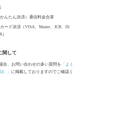
恵庭らしさを活かした魅力あるまちづくり
高
ただける皆様からのご支援をお待ちして
（auかんたん決済）通信料金合算
ード決済（VISA、Master、JCB、Di
EX）
に関して
場合、お問い合わせの多い質問を
「よく
Q）」
に掲載しておりますのでご確認く