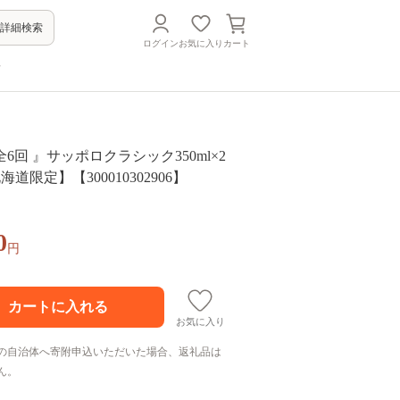
詳細検索
ログイン
お気に入り
カート
方
6回 』サッポロクラシック350ml×2
海道限定】【300010302906】
0
円
お気に入り
の自治体へ寄附申込いただいた場合、返礼品は
ん。