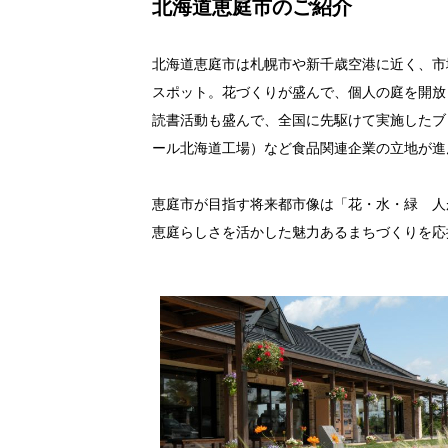
北海道恵庭市のご紹介
ワンストップ特例申請書の受付状況を以
・ワンストップ特例申請書類の到着通
・ワンストップ特例申請受付完了の通
北海道恵庭市は札幌市や新千歳空港に近く、市
・ワンストップ特例申請書または確認
スポット。花づくりが盛んで、個人の庭を開放
■自治体マイページ(オンラインワンスト
読書活動も盛んで、全国に先駆けて実施したブ
恵庭市では、寄附者様専用のウェブペー
ール北海道工場）など食品関連企業の立地が進
「自治体マイページ」では『オンライン
※オンラインワンストップ特例申請をご
恵庭市が目指す将来都市像は「花・水・緑 人
寄附した【翌年1月10日(23時59分
恵庭らしさを活かした魅力あるまちづくりを応
◇自治体マイページ
https://mypg.jp
■ワンストップ特例申請書の送付先■
〒061-1394
北海道恵庭市京町56-1 MY恵庭ビル507
中央コンピューターサービス株式会社
ふるさと納税BPO担当（北海道恵庭市）
-------------------------------------------------------