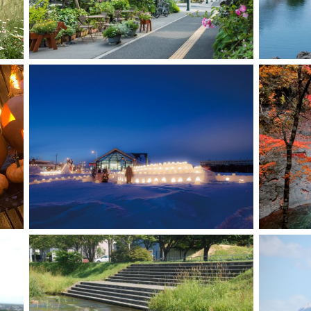
い合わせ先■
33-3137
トップ申請に関するお問い合わせ先■
わせセンター
607
については、上記委託業者までお願いします。
：30（土日・祝日・年末年始を除く）