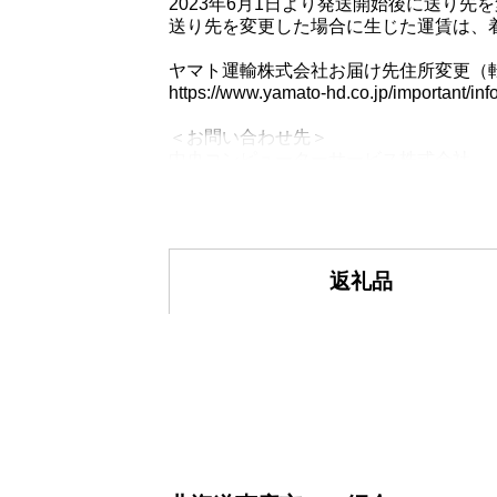
2023年6月1日より発送開始後に送り
送り先を変更した場合に生じた運賃は、
ヤマト運輸株式会社お届け先住所変更（
https://www.yamato-hd.co.jp/important/in
＜お問い合わせ先＞
中央コンピューターサービス株式会社
【北海道恵庭市】ふるさと納税お問い合
TEL：050-3355-1280 FAX：011-374-8
Mail：furusato-eniwa@ccs1981.jp
-------------------------------------------------------
返礼品
■寄附金受領証明書について
寄付受領書は、返礼品とは別にお送りい
入金確認後、注文内容確認画面の【注文
住民票住所が注文者情報と異なる場合は
■ワンストップ特例申請書
ワンストップ特例申請書ご希望の方には
[ワンストップ特例申請書受付について]