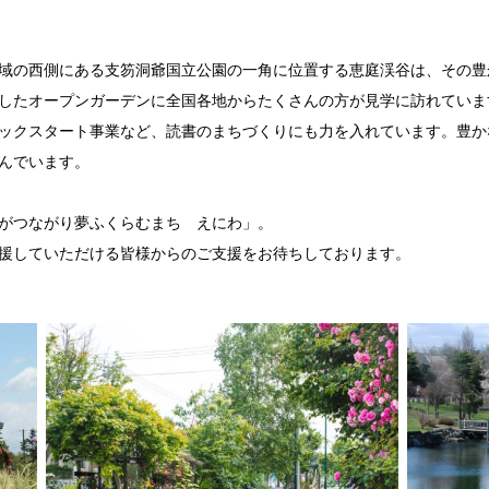
下のようにメールで通知します。
知
知
域の西側にある支笏洞爺国立公園の一角に位置する恵庭渓谷は、その豊
書類の不備通知
したオープンガーデンに全国各地からたくさんの方が見学に訪れていま
ップ申請など)について
ックスタート事業など、読書のまちづくりにも力を入れています。豊か
ジである「自治体マイページ」をご利用いただけます。
んでいます。
ワンストップ特例申請』など以下の機能をご利用いただけます
希望の場合
がつながり夢ふくらむまち えにわ」。
)まで】に手続きが必要となります。お早めに申請をお願いいたし
援していただける皆様からのご支援をお待ちしております。