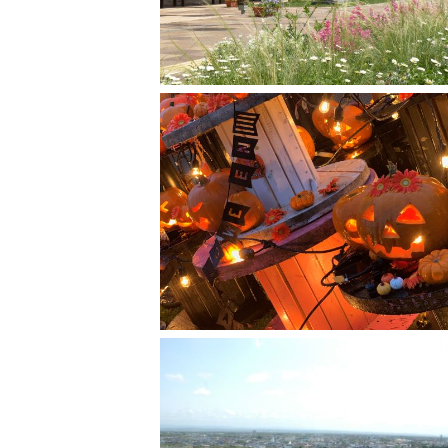
■ふるさと納税制度・使い道に関するお問
北海道恵庭市 企画振興部 企画課
電話番号:0123-33-3131 FAX番号：0123-
■お申込み・送付書類・返礼品・ワンス
〒061-1444
北海道恵庭市京町56-1 MY恵庭ビル507
中央コンピューターサービス株式会社
【北海道恵庭市】ふるさと納税お問い合
TEL：050-3355-1280 FAX：011-374-8
Mail：furusato-eniwa@ccs1981.jp
※北海道恵庭市ふるさと納税のお問合せ
※お問い合せ対応時間：平時9：00～17