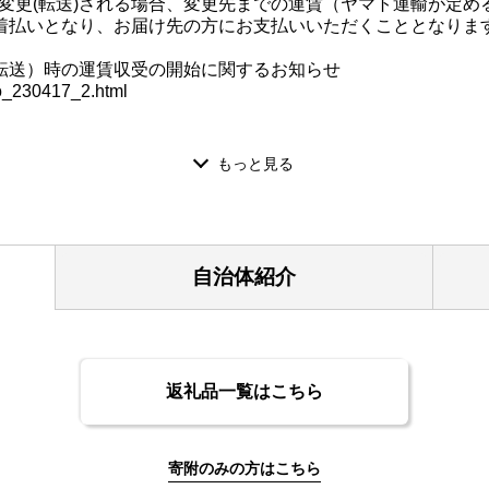
先を変更(転送)される場合、変更先までの運賃（ヤマト運輸が定
着払いとなり、お届け先の方にお支払いいただくこととなりま
転送）時の運賃収受の開始に関するお知らせ
fo_230417_2.html
わせセンター
607
自治体紹介
たします。
者情報】に記載の住所に2週間以内に発送いたします。
必ず備考欄に住民票住所をご記入ください。
返礼品一覧はこちら
受領証明書と一緒にお送りしますので、必要情報を記載の上返
寄附のみの方はこちら