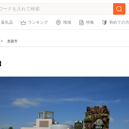
返礼品
ランキング
地域
特集
初めての
恵庭市
】