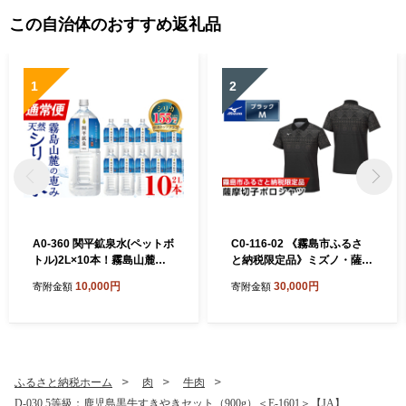
この自治体のおすすめ返礼品
1
2
A0-360 関平鉱泉水(ペットボ
C0-116-02 《霧島市ふるさ
トル)2L×10本！霧島山麓の
と納税限定品》ミズノ・薩摩
大自然の中から湧出する温泉
切子柄ポロシャツ(ブラッ
10,000円
30,000円
寄附金額
寄附金額
水♪美容と健康のミネラル成
ク・M)【ミズノ】 日本製 国
分シリカが豊富なミネラルウ
産 スポーツ 運動 トレーニン
ォーター【関平鉱泉所】霧島
グ ゴルフ ウエア ウェア 吸汗
市 シリカ水 天然水
速乾 ポロシャツ ランニング
デオドラントテープ
ふるさと納税ホーム
肉
牛肉
D-030 5等級：鹿児島黒牛すきやきセット（900g）＜E-1601＞【JA】