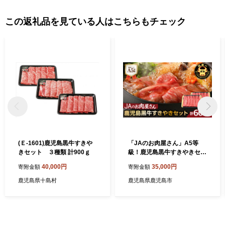
「壺づくり黒酢」など、霧島は食の宝庫です。さらに、その美し
さと職人技で注目を集めている「薩摩錫器」や「薩摩切子」など
この返礼品を見ている人はこちらもチェック
の工芸品のほか、人気温泉宿の宿泊券など、多数揃えています。
(Ｅ-1601)鹿児島黒牛すきや
「JAのお肉屋さん」A5等
きセット ３種類 計900ｇ
級！鹿児島黒牛すきやきセッ
ト（計600g） K234-002
40,000円
35,000円
寄附金額
寄附金額
鹿児島県十島村
鹿児島県鹿児島市