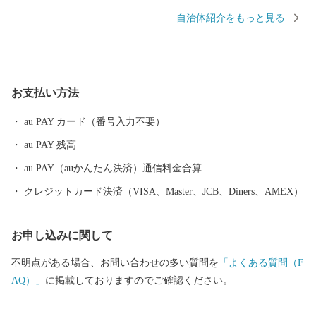
自然。日本で最初の国立公園に指定され、海・山・川・田園など
自治体紹介をもっと見る
の豊かな自然が広がり、その中で育つ黒豚・黒牛・黒さつま鶏・
黒酢、霧島茶などの食材が自慢のまちです。 豊富な湯量と泉質
を誇る温泉が魅力で、あの西郷隆盛や坂本龍馬も霧島の温泉と大
自然に癒されました。霧島市には人気のお宿のほか、気軽に楽し
お支払い方法
める家族湯やロケーションが最高の露天風呂、昔ながらの湯治温
泉など多種多様な温泉施設があり、自分好みの温泉を楽しむこと
au PAY カード（番号入力不要）
ができます。 また、天照大神の孫のニニギノミコトが三種の神
au PAY 残高
器を手に高千穂峰に降り立ったとされる「天孫降臨神話」が残
り、そのニニギノミコトを御祭神としている霧島神宮を中心にた
au PAY（auかんたん決済）通信料金合算
くさんのパワースポットがあり、そのパワーを求めて全国から多
クレジットカード決済（VISA、Master、JCB、Diners、AMEX）
くの人が訪れます。 鹿児島空港があるまち霧島市には、飛行機
を利用すると東京から約1時間35分、大阪なら約1時間10分で来る
お申し込みに関して
ことができます。遠いようで近いまち「霧島市」。多くの偉人が
癒されたこのまちで、みなさんも日ごろの疲れを癒してみません
不明点がある場合、お問い合わせの多い質問を
「よくある質問（F
か。 生産者の技と思いがつまった特産品 鹿児島ブランド「黒
AQ）」
に掲載しておりますのでご確認ください。
豚」に和牛オリンピック日本一の「鹿児島黒牛」、全国茶品評会
で日本一を獲得した「霧島茶」、霧島市でしか造られていない