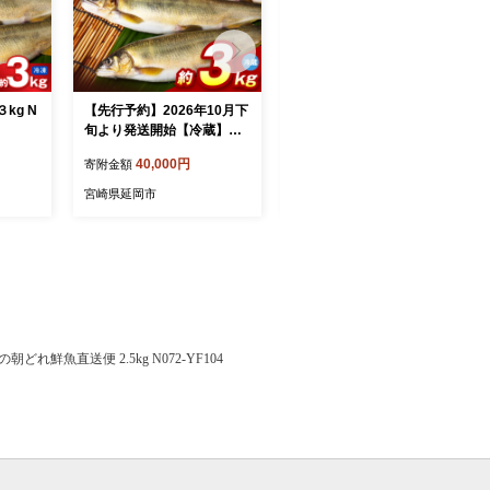
kg N
【先行予約】2026年10月下
【先行予約】2026年10月下
旬より発送開始【冷蔵】子
旬より発送開始【冷蔵】白
持ち鮎約3kg N070-YD0265
子鮎約3kg N070-YC426-1
40,000円
34,000円
寄附金額
寄附金額
-1
宮崎県延岡市
宮崎県延岡市
れ鮮魚直送便 2.5kg N072-YF104