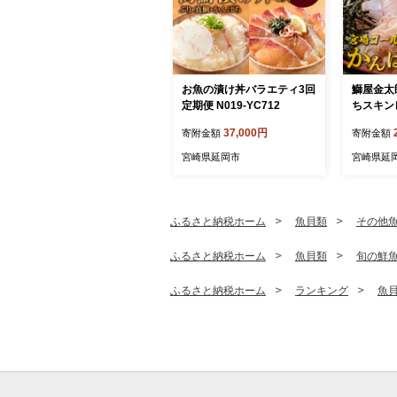
お魚の漬け丼バラエティ3回
鰤屋金太
定期便 N019-YC712
ちスキン
N018-YB
37,000円
寄附金額
寄附金額
宮崎県延岡市
宮崎県延
ふるさと納税ホーム
魚貝類
その他
ふるさと納税ホーム
魚貝類
旬の鮮
ふるさと納税ホーム
ランキング
魚