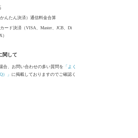
勢海老や岩ガキ、カンパチなどの魚介
高
地からは、桃や葡萄、たけのこなど瑞々し
をはじめ、大自然の中で育てられた牛・
（auかんたん決済）通信料金合算
ます。 水郷・延岡の鮎やなは300年以上
ード決済（VISA、Master、JCB、Di
規模・漁獲量ともに日本最大級の「秋の
EX）
。 他にも、多くのグルメや清流から生ま
ビール、焼酎の三蔵の逸品も自慢です。
に関して
延岡市に興味を持っていただきました
お越しいただき、延岡のおいしい食や歴
場合、お問い合わせの多い質問を
「よく
を存分に楽しんでいただけると幸いで
Q）」
に掲載しておりますのでご確認く