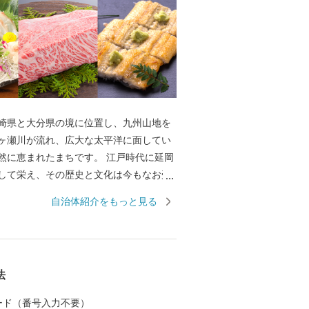
崎県と大分県の境に位置し、九州山地を
ヶ瀬川が流れ、広大な太平洋に面してい
まれたまちです。 江戸時代に延岡
して栄え、その歴史と文化は今もなお受
ます。 大正時代に入り、現在の旭化成株
自治体紹介をもっと見る
とする工業都市として発展を続け、近年
文化の北方町》、《海の文化の北浦
川の文化の北川町》との合併を経て、九
に広く、人口約12万人の東九州の中核都
法
 そのような背景から、海の
川の幸に恵まれた延岡市では、海からは
 カード（番号入力不要）