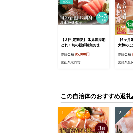
【３回 定期便】 氷見漁港朝
【6ヶ月
どれ！旬の新鮮鮮魚おまか
大和のこ
せセット 2,3人前（３月・６
身6人前【
85,000円
寄附金額
寄附金額
月・１１月）
05-1
富山県氷見市
宮崎県延
この自治体のおすすめ返礼
1
2