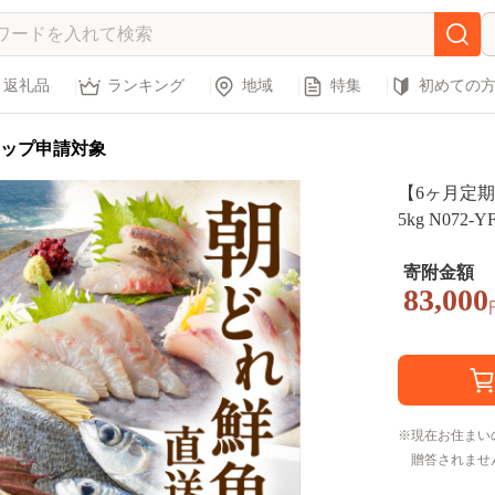
返礼品
ランキング
地域
特集
初めての
ップ申請対象
【6ヶ月定期
5kg N072-Y
寄附金額
83,000
現在お住まい
贈答されませ