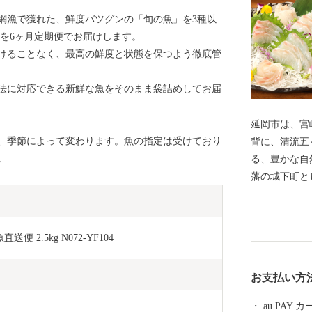
網漁で獲れた、鮮度バツグンの「旬の魚」を3種以
トを6ヶ月定期便でお届けします。
けることなく、最高の鮮度と状態を保つよう徹底管
法に対応できる新鮮な魚をそのまま袋詰めしてお届
延岡市は、宮
、季節によって変わります。魚の指定は受けており
背に、清流五
。
る、豊かな自然に恵
藩の城下町と
け継がれてい
式会社を中心
では、《山の
2.5kg N072-YF104
町》、《山と
州では２番目
お支払い方
市として発展しています。
幸、山の幸、
au PAY