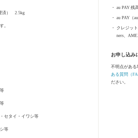
獲れたての伊
au PAY 残
類。 山や大
）　2.5kg
い果物や野菜
au PAY
豚の肉もあり
す。
クレジットカ
続く漁法で、
ners、AM
風物詩」です
れる日本酒、
お申し込み
寄附を通じて
ら、ぜひ一度
不明点がある
史・文化など
ある質問（FA
す。
ださい。
等
等
・セタイ・イワシ等
シ等