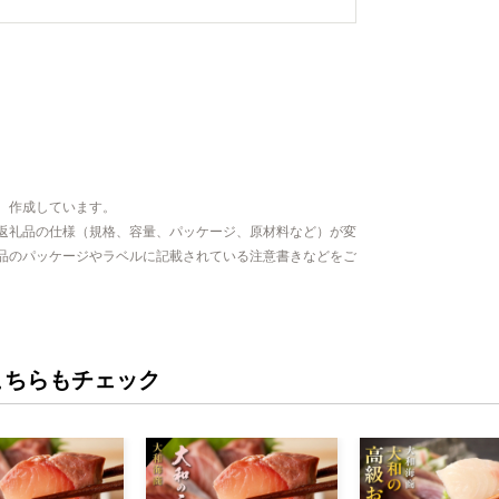
、作成しています。
返礼品の仕様（規格、容量、パッケージ、原材料など）が変
品のパッケージやラベルに記載されている注意書きなどをご
こちらもチェック