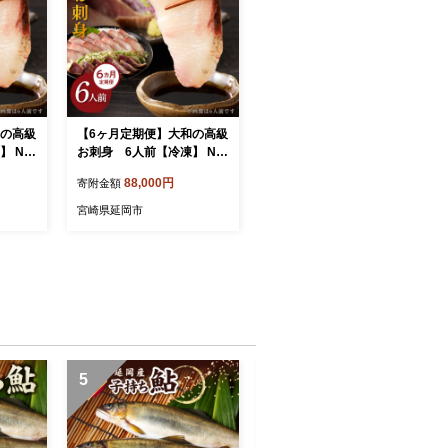
和の高級
【6ヶ月定期便】大和の高級
 N0
お刺身 6人前【冷凍】 N0
72-YF106-2
88,000円
寄附金額
宮崎県延岡市
5
6