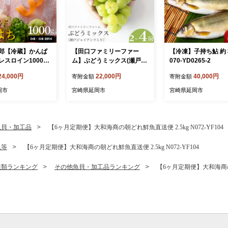
郎【冷蔵】かんぱ
【田口ファミリーファー
【冷凍】子持ち鮎 約３
レスロイン1000g
ム】ぶどうミックス(瀬戸ジ
070-YD0265-2
447-1
ャイアンツ入り)2～4房(約1.
24,000円
22,000円
40,000円
寄附金額
寄附金額
5kg～2kg)(2026年7月発送
開始) N053-YZB072
岡市
宮崎県延岡市
宮崎県延岡市
魚貝・加工品
【6ヶ月定期便】大和海商の朝どれ鮮魚直送便 2.5kg N072-YF104
魚等
【6ヶ月定期便】大和海商の朝どれ鮮魚直送便 2.5kg N072-YF104
貝類ランキング
その他魚貝・加工品ランキング
【6ヶ月定期便】大和海商の朝ど