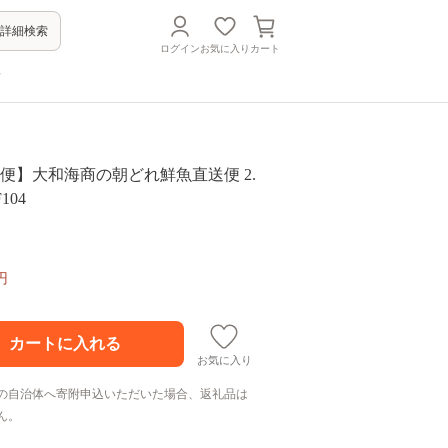
詳細検索
ログイン
お気に入り
カート
方
便】大和海商の朝どれ鮮魚直送便 2.
F104
円
お気に入り
の自治体へ寄附申込いただいた場合、返礼品は
ん。