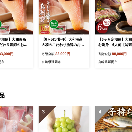
定期便】大和海商
【6ヶ月定期便】大和海商
【6ヶ月定期便】大
だわり漁師のお刺
大和のこだわり漁師のお刺
お刺身 6人前【冷蔵】
冷蔵】 N072-YF1
身6人前【冷凍】 N072-YF1
72-YF106-1
83,000円
83,000円
88,000円
寄附金額
寄附金額
05-2
岡市
宮崎県延岡市
宮崎県延岡市
品
3
4