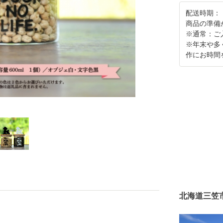
配送時期：
商品の準備
※通常：ご
※年末や多
作にお時間
北海道三笠