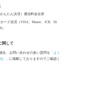
（やぐら）、その周りを幾重にも囲んで
高
観。誰でもその輪に入ることが出来ま
13日～15日に行われる北海盆踊り大会の最
（auかんたん決済）通信料金合算
花火大会も開催。約600発の花火を櫓越し
ード決済（VISA、Master、JCB、Di
ができます。 「日本一安心して誰もが住
EX）
ち」を掲げて、移住定住・子育て支援策
など、魅力・活気あふれるまちです。
に関して
場合、お問い合わせの多い質問を
「よく
Q）」
に掲載しておりますのでご確認く