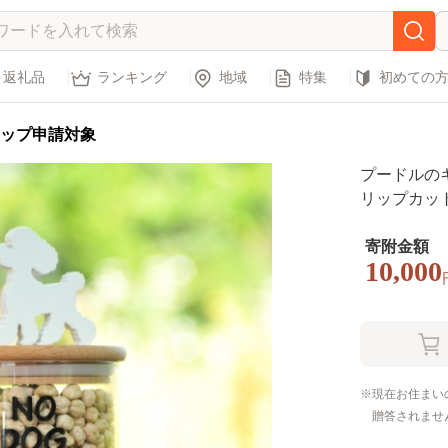
返礼品
ランキング
地域
特集
初めての
ップ申請対象
プードルの
リップカッ
ml 【17003
寄附金額
10,000
現在お住まい
贈答されませ