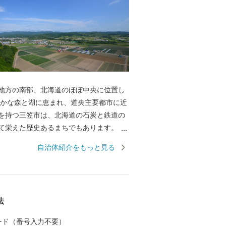
地方の南部、北海道のほぼ中央に位置し
豊かな森と湖に恵まれ、道央主要都市に近
を持つ三笠市は、北海道の石炭と鉄道の
て栄えた歴史あるまちでもあります。 ま
カサリュウ」「アンモナイト」をはじめ
自治体紹介をもっと見る
化石を産出する、地質学的にも重要な地
平成25年9月には『日本ジオパーク』の一
、アンモナイトが海を泳いでいた太古か
して栄えた現在まで、一億年時間旅行を
法
ことができます。 三笠の盆踊りは無形文
道遺産にも登録され、伝統的に三層に高
 カード（番号入力不要）