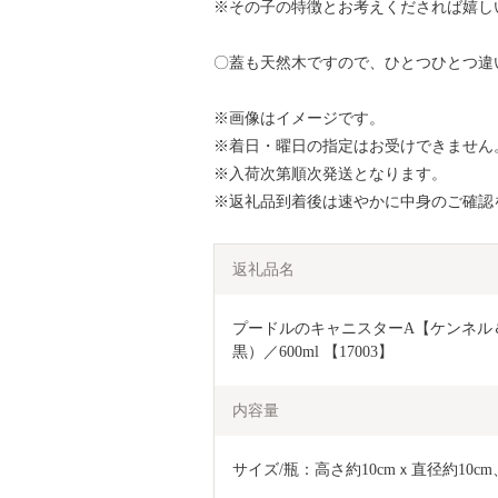
※その子の特徴とお考えくだされば嬉し
〇蓋も天然木ですので、ひとつひとつ違
※画像はイメージです。
※着日・曜日の指定はお受けできません
※入荷次第順次発送となります。
※返礼品到着後は速やかに中身のご確認
返礼品名
プードルのキャニスターA【ケンネル
黒）／600ml 【17003】
内容量
サイズ/瓶：高さ約10cmｘ直径約10c