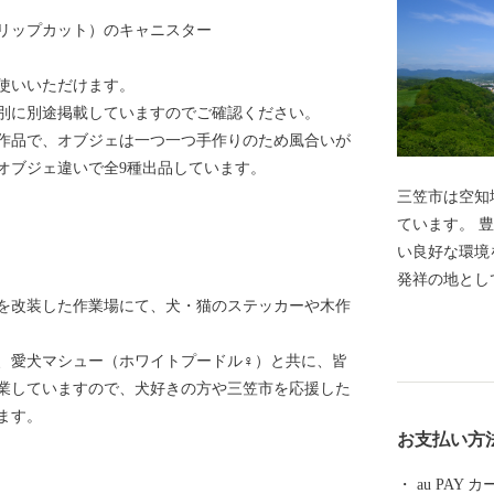
リップカット）のキャニスター
使いいただけます。
別に別途掲載していますのでご確認ください。
さんの作品で、オブジェは一つ一つ手作りのため風合いが
オブジェ違いで全9種出品しています。
三笠市は空知
ています。 
い良好な環境
発祥の地とし
を改装した作業場にて、犬・猫のステッカーや木作
た、「エゾミ
とした多くの
、愛犬マシュー（ホワイトプードル♀）と共に、皆
域と言われ、
業していますので、犬好きの方や三笠市を応援した
つに認定され
ます。
ら炭鉱まちと
お支払い方
気軽に楽しむ
化として北海
au PAY