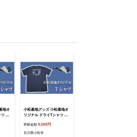
基地オ
小松基地グッズ 小松基地オ
ツ 白
リジナル ドライTシャツ 白
色：紺
（Mサイズ）※文字色：紺
9,000円
寄附金額
石川県小松市