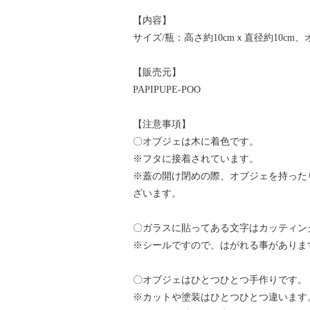
【内容】
サイズ/瓶：高さ約10cmｘ直径約10cm、
【販売元】
PAPIPUPE-POO
【注意事項】
〇オブジェは木に着色です。
※フタに接着されています。
※蓋の開け閉めの際、オブジェを持った
ざいます。
〇ガラスに貼ってある文字はカッティン
※シールですので、はがれる事がありま
〇オブジェはひとつひとつ手作りです。
※カットや塗装はひとつひとつ違います