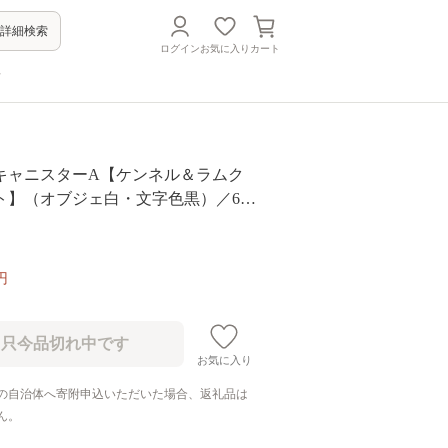
詳細検索
ログイン
お気に入り
カート
方
キャニスターA【ケンネル＆ラムク
ト】（オブジェ白・文字色黒）／600
】
円
お気に入り
の自治体へ寄附申込いただいた場合、返礼品は
ん。