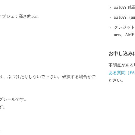
く組まれた櫓
au PAY 残
踊る様子は壮
オブジェ：高さ約5cm
す。毎年8月
au PAY
終日には納涼
クレジットカ
に眺めること
ners、AM
み続けたいま
に力を入れる
お申し込み
不明点がある
ある質問（FA
り、ぶつけたりしないで下さい。破損する場合がご
ださい。
グシールです。
す。
。