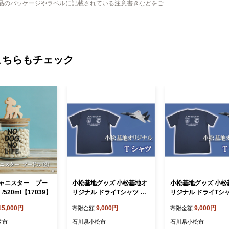
品のパッケージやラベルに記載されている注意書きなどをご
こちらもチェック
ャニスター プー
小松基地グッズ 小松基地オ
小松基地グッズ 小松
520ml【17039】
リジナル ドライTシャツ 白
リジナル ドライTシャ
（LLサイズ）※文字色：紺
（Lサイズ）※文字
15,000円
9,000円
9,000円
寄附金額
寄附金額
笠市
石川県小松市
石川県小松市