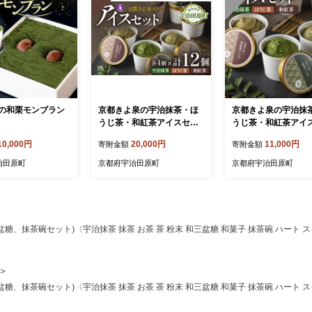
の和栗モンブラン
京都きよ泉の宇治抹茶・ほ
京都きよ泉の宇治抹
うじ茶・和紅茶アイスセッ
うじ茶・和紅茶アイ
ト(12個入り) アイスクリー
ト(6個入り) アイス
10,000円
20,000円
11,000円
寄附金額
寄附金額
ム アイス 抹茶スイーツ ス
アイス 抹茶スイーツ
イーツ 宇治抹茶 抹茶 ほう
ツ 宇治抹茶 抹茶 ほ
治田原町
京都府宇治田原町
京都府宇治田原町
じ茶 和紅茶 セット デザー
和紅茶 セット デザー
ト 洋菓子 ギフト 詰合わせ
菓子 ギフト 詰合わせ
糖、抹茶碗セット)〈宇治抹茶 抹茶 お茶 茶 粉末 和三盆糖 和菓子 抹茶碗 ハート ス
糖、抹茶碗セット)〈宇治抹茶 抹茶 お茶 茶 粉末 和三盆糖 和菓子 抹茶碗 ハート ス