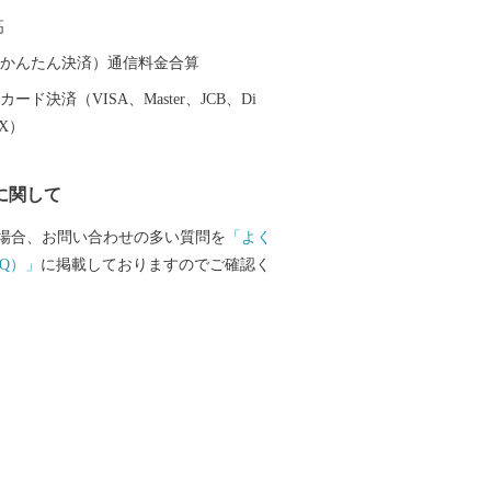
で“ハートのまち宇治田原”としてまちづ
高
ています。宇治田原町にはおおらかで暖
豊かな自然がもたらす小さな幸せ（ハー
（auかんたん決済）通信料金合算
ています。ハート形の展望台やお寺のハ
ード決済（VISA、Master、JCB、Di
どがあり、“ハートのふるさと特産品”も
EX）
ます。 “ハート”フルな宇治田原町ふる
お楽しみください。
に関して
場合、お問い合わせの多い質問を
「よく
Q）」
に掲載しておりますのでご確認く