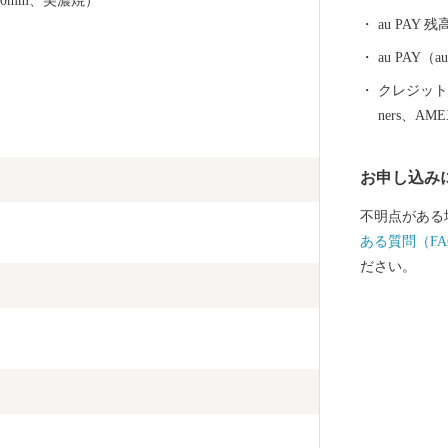
70mm、美濃焼）
がハートなの
au PAY 残
くりをすすめ
かい空気感、
au PAY
ト）があふれ
クレジットカ
ート形の窓な
ners、AM
ご用意してい
さと特産品を
お申し込み
不明点がある
ある質問（FA
ださい。