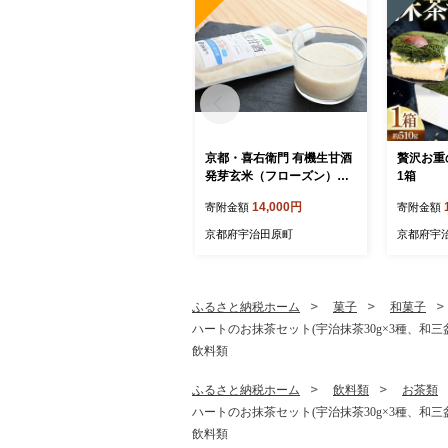
京都・喜右衛門 有機生甘酒
贅沢お重
発芽玄米（フローズン）（3
1箱
70g×5）京都・喜右衛門
14,000円
寄附金額
寄附金額
〈あまざけ 甘酒 有機 オー
ガニック 麹 フローズン 玄
京都府宇治田原町
京都府宇
米 発芽玄米 飲む点滴 飲料
ドリンク 〉
ふるさと納税ホーム
菓子
和菓子
ハートのお抹茶セット(宇治抹茶30g×3種、和三盆
飲料類
ふるさと納税ホーム
飲料類
お茶類
ハートのお抹茶セット(宇治抹茶30g×3種、和三盆
飲料類