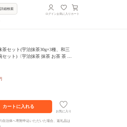
詳細検索
ログイン
お気に入り
カート
方
茶セット(宇治抹茶30g×3種、和三
セット)〈宇治抹茶 抹茶 お茶 茶 粉
 和菓子 抹茶碗 ハート スイーツ お菓
セット 工芸品 加工食品〉 飲料類
円
お気に入り
の自治体へ寄附申込いただいた場合、返礼品は