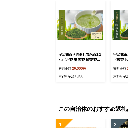
宇治抹茶入深蒸し玄米茶2.1
宇治抹茶入
kg〈お茶 茶 煎茶 緑茶 茶葉
〈煎茶 お
深蒸し茶 深むし 玄米茶 宇
深蒸し茶 
20,000円
寄附金額
寄附金額
治 飲料 加工食品〉 飲料類
茶 飲料 
品〉
京都府宇治田原町
京都府宇
この自治体のおすすめ返礼
1
2