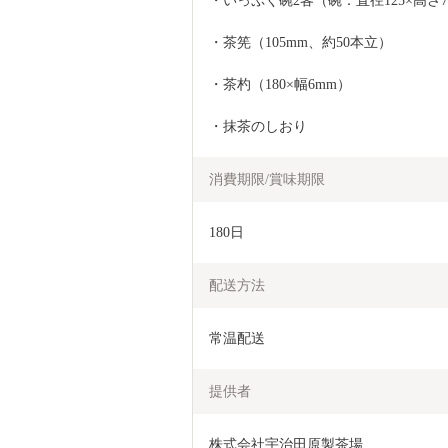
・いっぷく碗2客（碗：直径125×高さ
・茶筅（105mm、約50本立）
・茶杓（180×幅6mm）
・抹茶のしおり
消費期限/賞味期限
180日
配送方法
常温配送
提供者
株式会社宇治田原製茶場