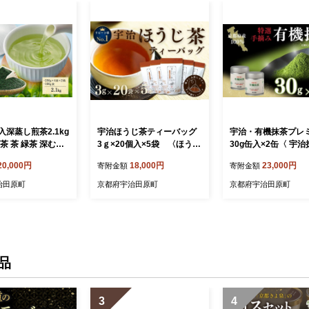
深蒸し煎茶2.1kg
宇治ほうじ茶ティーバッグ
宇治・有機抹茶プレ
茶 茶 緑茶 深むし
3ｇ×20個入×5袋 〈ほうじ
30g缶入×2缶〈 宇治
茶葉 宇治抹茶 抹
茶 お茶 茶 宇治 ティーバッ
茶 有機 オーガニッ
20,000円
18,000円
23,000円
寄附金額
寄附金額
ブレンド 加工食
グ ティーパック 焙じ茶 上
緑茶 お茶 飲料 宇治
級 香り 飲料 加工食品〉 飲
き 碾茶 加工食品 〉
治田原町
京都府宇治田原町
京都府宇治田原町
料類
品
3
4