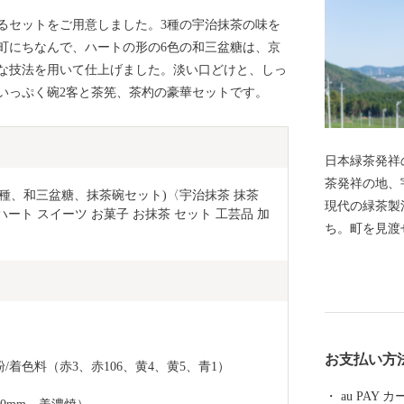
るセットをご用意しました。3種の宇治抹茶の味を
町にちなんで、ハートの形の6色の和三盆糖は、京
な技法を用いて仕上げました。淡い口どけと、しっ
いっぷく碗2客と茶筅、茶杓の豪華セットです。
日本緑茶発祥
茶発祥の地、
3種、和三盆糖、抹茶碗セット)〈宇治抹茶 抹茶 
現代の緑茶製
 ハート スイーツ お菓子 お抹茶 セット 工芸品 加
ち。町を見渡
の季節になる
んのお茶の産
る。」自分好
に入れるため
す。 “シン
お支払い方
原町ふるさと特産
着色料（赤3、赤106、黄4、黄5、青1）
ぬくもりのあ
au PAY