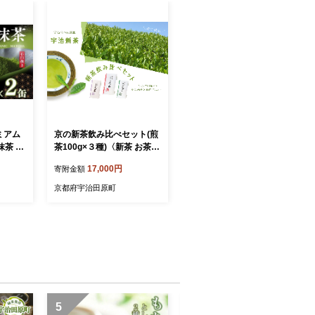
ミアム
京の新茶飲み比べセット(煎
抹茶 抹
茶100g×３種)〈新茶 お茶
ク無農薬
茶 緑茶 煎茶 茶葉 宇治茶 飲
17,000円
寄附金額
 石臼挽
み比べ セット 飲料 日本茶
加工食品〉
京都府宇治田原町
5
6