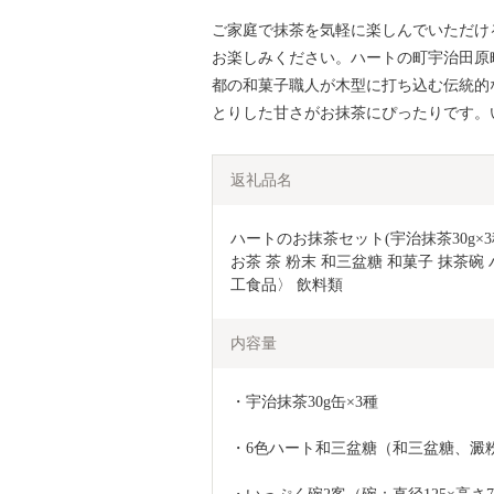
ご家庭で抹茶を気軽に楽しんでいただけ
お楽しみください。ハートの町宇治田原
都の和菓子職人が木型に打ち込む伝統的
とりした甘さがお抹茶にぴったりです。
返礼品名
ハートのお抹茶セット(宇治抹茶30g×
お茶 茶 粉末 和三盆糖 和菓子 抹茶碗
工食品〉 飲料類 
内容量
・宇治抹茶30g缶×3種
・6色ハート和三盆糖（和三盆糖、澱粉/