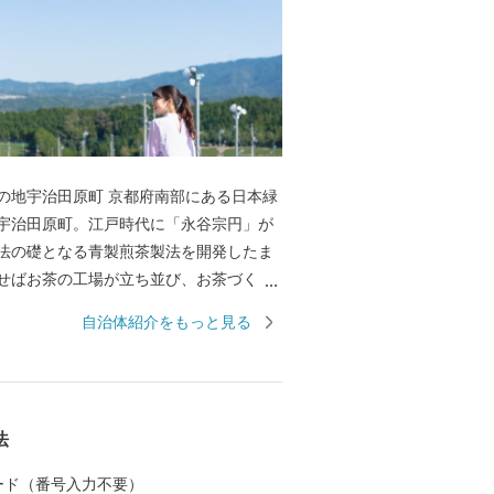
の地宇治田原町 京都府南部にある日本緑
宇治田原町。江戸時代に「永谷宗円」が
法の礎となる青製煎茶製法を開発したま
せばお茶の工場が立ち並び、お茶づくり
と、お茶の香りが漂います。「ほんまも
自治体紹介をもっと見る
地では、どんな種類のお茶も手に入
みのお茶や、お茶に由来する名産品を手
、多くのお茶好きが宇治田原町を訪れま
プルだけど奥深い”そんな日本緑茶を宇治田
法
品でお楽しみください。 心やすらぐ
る「ハートのまち」宇治田原町 町の形
 カード（番号入力不要）