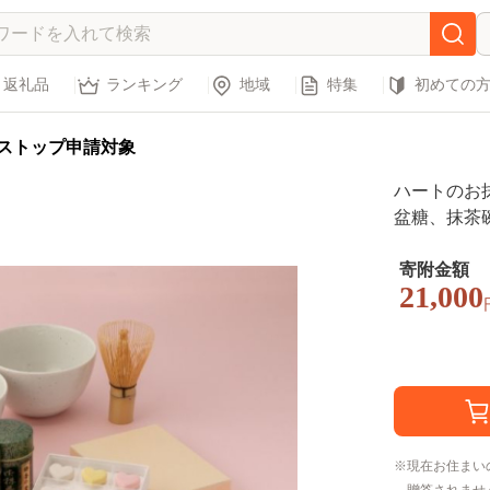
返礼品
ランキング
地域
特集
初めての
ストップ申請対象
ハートのお抹
盆糖、抹茶碗
末 和三盆糖
子 お抹茶 
寄附金額
21,000
現在お住まい