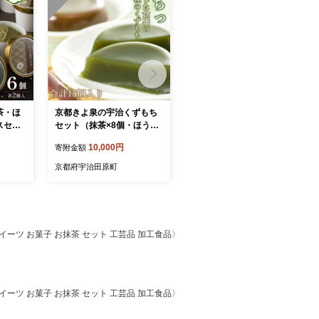
茶・ほ
京都きよ泉の宇治くずもち
茶師十段が挽く抹茶飲み比
スセッ
セット（抹茶×8個・ほうじ
べ 3種セット〈 宇治抹茶 抹
クリーム
茶×7個） 抹茶スイーツ スイ
茶 お茶 茶 緑茶 薄茶 濃茶 茶
10,000円
30,000円
寄附金額
寄附金額
 スイー
ーツ スイーツセット お菓子
道 初心者 石臼挽き 飲料 〉
うじ茶
和菓子 宇治抹茶 抹茶 ほう
京都府宇治田原町
京都府宇治田原町
ト 洋
じ 石臼挽き 生菓子 抹茶葛
餅
イーツ お菓子 お抹茶 セット 工芸品 加工食品〉
イーツ お菓子 お抹茶 セット 工芸品 加工食品〉