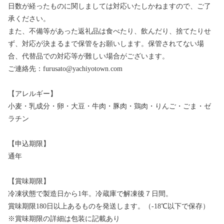
日数が経ったものに関しましては対応いたしかねますので、ご了
承ください。
また、不備等があった返礼品は食べたり、飲んだり、捨てたりせ
ず、対応が決まるまで保管をお願いします。保管されてない場
合、代替品での対応等が難しい場合がございます。
ご連絡先：furusato@yachiyotown.com
【アレルギー】
小麦・乳成分・卵・大豆・牛肉・豚肉・鶏肉・りんご・ごま・ゼ
ラチン
【申込期限】
通年
【賞味期限】
冷凍状態で製造日から1年。冷蔵庫で解凍後７日間。
賞味期限180日以上あるものを発送します。（-18℃以下で保存）
※賞味期限の詳細は包装に記載あり