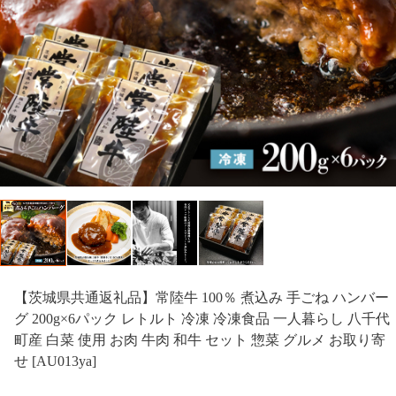
【茨城県共通返礼品】常陸牛 100％ 煮込み 手ごね ハンバー
グ 200g×6パック レトルト 冷凍 冷凍食品 一人暮らし 八千代
町産 白菜 使用 お肉 牛肉 和牛 セット 惣菜 グルメ お取り寄
せ [AU013ya]