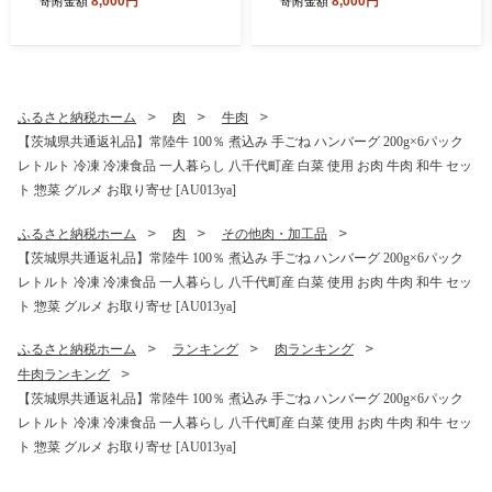
8,000円
8,000円
寄附金額
寄附金額
産米 ブランド米 おこめ コメ
ひとりじめBonBonリッチ 1
ライス お米5kg お米10kg コ
箱（2玉入） 黒皮 すいか 西
シヒカリ ごはん ご飯 米5kg
瓜 [SF004ya]
米10kg コシヒカリ米 国産米
ふるさと納税ホーム
肉
牛肉
【茨城県共通返礼品】常陸牛 100％ 煮込み 手ごね ハンバーグ 200g×6パック
レトルト 冷凍 冷凍食品 一人暮らし 八千代町産 白菜 使用 お肉 牛肉 和牛 セッ
ト 惣菜 グルメ お取り寄せ [AU013ya]
ふるさと納税ホーム
肉
その他肉・加工品
【茨城県共通返礼品】常陸牛 100％ 煮込み 手ごね ハンバーグ 200g×6パック
レトルト 冷凍 冷凍食品 一人暮らし 八千代町産 白菜 使用 お肉 牛肉 和牛 セッ
ト 惣菜 グルメ お取り寄せ [AU013ya]
ふるさと納税ホーム
ランキング
肉ランキング
牛肉ランキング
【茨城県共通返礼品】常陸牛 100％ 煮込み 手ごね ハンバーグ 200g×6パック
レトルト 冷凍 冷凍食品 一人暮らし 八千代町産 白菜 使用 お肉 牛肉 和牛 セッ
ト 惣菜 グルメ お取り寄せ [AU013ya]