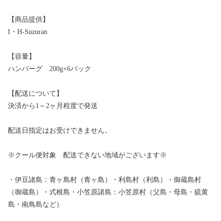
【商品提供】
I・H-Suzuran
【容量】
ハンバーグ 200g×6パック
【配送について】
決済から1～2ヶ月程度で発送
配送日指定はお受けできません。
※クール便対象 配送できない地域がございます※
・伊豆諸島：青ヶ島村（青ヶ島）・利島村（利島）・御蔵島村
（御蔵島）・式根島・小笠原諸島：小笠原村（父島・母島・硫黄
島・南鳥島など）