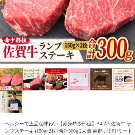
ヘルシーで上品な味わい【赤身希少部位】A4 A5 佐賀牛 ラ
ンプステーキ (150g×2枚) 合計300g 2人前 吉野ヶ里町/ミート