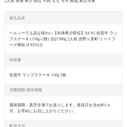
2人前 赤身 希少 部位 牛肉 もも モモ 熟成 真空冷凍
返礼品名
ヘルシーで上品な味わい【赤身希少部位】A4 A5 佐賀牛 ラン
プステーキ (150g×2枚) 合計300g 2人前 吉野ヶ里町/ミートフ
ーズ華松 [FAY013]
内容量
佐賀牛 ランプステーキ 150g 2枚
消費期限/賞味期限
賞味期限：真空冷凍でお送りします。発送日を含め約1ヵ
月。お早めにお召し上がりください。
配送方法