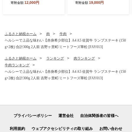
12,000円
19,000円
寄附金額
寄附金額
ばいばーぐ はんばーぐ 弁当
店 [FCW046]
小分け 簡単 真空パック 吉野
ヶ里町/石丸食肉産業 [FBX00
5]
ふるさと納税ホーム
肉
牛肉
ヘルシーで上品な味わい【赤身希少部位】A4 A5 佐賀牛 ランプステーキ (150
g×2枚) 合計300g 2人前 吉野ヶ里町/ミートフーズ華松 [FAY013]
ふるさと納税ホーム
ランキング
肉ランキング
牛肉ランキング
ヘルシーで上品な味わい【赤身希少部位】A4 A5 佐賀牛 ランプステーキ (150
g×2枚) 合計300g 2人前 吉野ヶ里町/ミートフーズ華松 [FAY013]
プライバシーポリシー
運営会社
自治体関係者の皆様へ
利用規約
ウェブアクセシビリティの取り組み
お問い合わせ