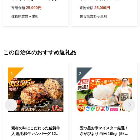
リブロース しゃぶしゃぶ用 4
ートフーズ華松/吉野ヶ里町
25,000円
25,000円
寄附金額
寄附金額
00g 約2～3人前 吉野ヶ里町/
[FAY091]
ミートフーズ華松 [FAY015]
佐賀県吉野ヶ里町
佐賀県吉野ヶ里町
この自治体のおすすめ返礼品
1
2
素材の味にこだわった佐賀牛
五つ星お米マイスター厳選！
入 黒毛和牛 ハンバーグ 12個
さがびより 白米 10kg（5kg
大容量 1.6kg (140g×12個) が
×2袋） 吉野ヶ里町/大塚米穀