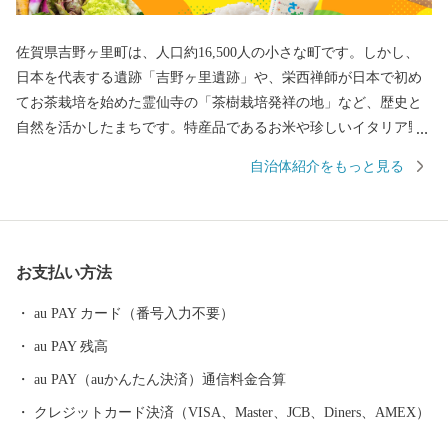
佐賀県吉野ヶ里町は、人口約16,500人の小さな町です。しかし、
日本を代表する遺跡「吉野ヶ里遺跡」や、栄西禅師が日本で初め
てお茶栽培を始めた霊仙寺の「茶樹栽培発祥の地」など、歴史と
自然を活かしたまちです。特産品であるお米や珍しいイタリア野
菜をはじめとした農産物、また、交通アクセスの良さを活かした
自治体紹介をもっと見る
企業誘致により多くの企業から魅力あふれる返礼品をご用意して
おります。
お支払い方法
au PAY カード（番号入力不要）
au PAY 残高
au PAY（auかんたん決済）通信料金合算
クレジットカード決済（VISA、Master、JCB、Diners、AMEX）