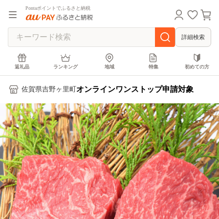
Pontaポイントでふるさと納税
詳細検索
返礼品
ランキング
地域
特集
初めての方
オンラインワンストップ申請対象
佐賀県吉野ヶ里町