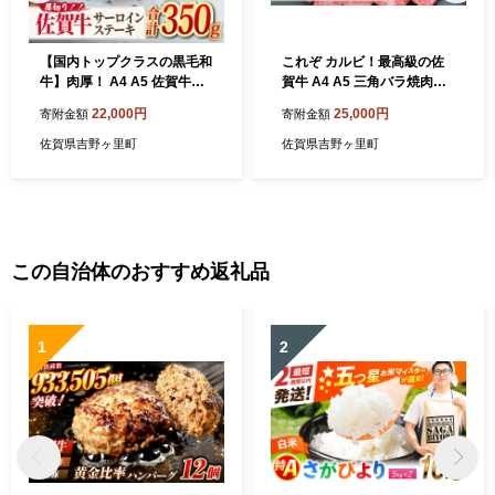
【国内トップクラスの黒毛和
これぞ カルビ！最高級の佐
牛】肉厚！ A4 A5 佐賀牛厚
賀牛 A4 A5 三角バラ焼肉用
切りサーロインステーキ350
400g 吉野ヶ里町/ミートフー
22,000円
25,000円
寄附金額
寄附金額
g×1 吉野ヶ里町/ミートフー
ズ華松 [FAY027]
ズ華松 [FAY044]
佐賀県吉野ヶ里町
佐賀県吉野ヶ里町
この自治体のおすすめ返礼品
1
2