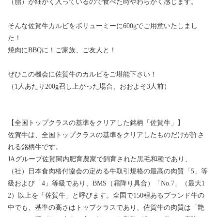
（脂）が細かく入っているので食べた時やわらかく感じます。
そんな佐賀牛カルビをボリューミーに600gでご用意いたしまし
た！
焼肉にBBQに！ご家族、ご友人と！
ぜひこの機会に佐賀牛のカルビをご堪能下さい！
（1人あたり200g召し上がった場合、おおよそ3人前）
【全国トップクラスの基準をクリアした銘柄「佐賀牛」】
佐賀牛は、全国トップクラスの基準をクリアしたものだけが許さ
れる銘柄牛です。
JAグループ佐賀関内肥育農家で飼育された黒毛和種であり、
（社）日本食肉格付協会の定める牛取引規格の最高の肉質「5」等
級および「4」等級であり、BMS（霜降り具合）「No.7」（最大1
2）以上を「佐賀牛」と呼びます。全国で150程あるブランド牛の
中でも、基準の高さはトップクラスであり、佐賀牛の肉質は「艶