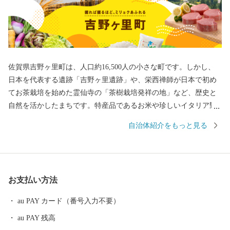
佐賀県吉野ヶ里町は、人口約16,500人の小さな町です。しかし、
日本を代表する遺跡「吉野ヶ里遺跡」や、栄西禅師が日本で初め
てお茶栽培を始めた霊仙寺の「茶樹栽培発祥の地」など、歴史と
自然を活かしたまちです。特産品であるお米や珍しいイタリア野
菜をはじめとした農産物、また、交通アクセスの良さを活かした
自治体紹介をもっと見る
企業誘致により多くの企業から魅力あふれる返礼品をご用意して
おります。
お支払い方法
au PAY カード（番号入力不要）
au PAY 残高