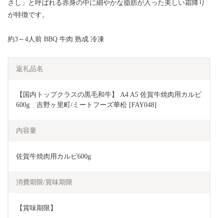
さし」と呼ばれる赤身の中に細やかな脂肪が入った美しい霜降り
が特徴です。
約3～4人前 BBQ 牛肉 熟成 冷凍
返礼品名
【国内トップクラスの黒毛和牛】 A4 A5 佐賀牛焼肉用カルビ
600g　吉野ヶ里町/ミートフーズ華松 [FAY048]
内容量
佐賀牛焼肉用カルビ600g
消費期限/賞味期限
【賞味期限】