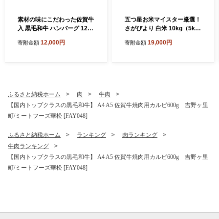
素材の味にこだわった佐賀牛
五つ星お米マイスター厳選！
入 黒毛和牛 ハンバーグ 12個
さがびより 白米 10kg（5kg
大容量 1.6kg (140g×12個) が
×2袋） 吉野ヶ里町/大塚米穀
12,000円
19,000円
寄附金額
寄附金額
ばいばーぐ はんばーぐ 弁当
店 [FCW046]
小分け 簡単 真空パック 吉野
ヶ里町/石丸食肉産業 [FBX00
5]
ふるさと納税ホーム
肉
牛肉
【国内トップクラスの黒毛和牛】 A4 A5 佐賀牛焼肉用カルビ600g 吉野ヶ里
町/ミートフーズ華松 [FAY048]
ふるさと納税ホーム
ランキング
肉ランキング
牛肉ランキング
【国内トップクラスの黒毛和牛】 A4 A5 佐賀牛焼肉用カルビ600g 吉野ヶ里
町/ミートフーズ華松 [FAY048]