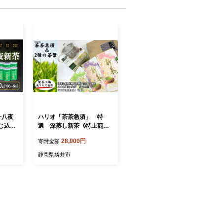
十八夜
ハリオ「茶茶急須」 特
じ込め
選 深蒸し新茶《特上煎
6缶 煎
茶》と八十八夜ティーバッ
28,000円
寄附金額
詰 緑茶
グ
静岡県袋井市