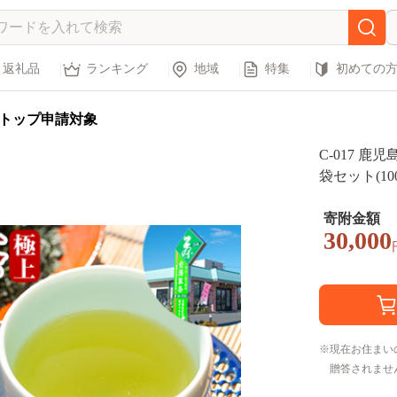
返礼品
ランキング
地域
特集
初めての
トップ申請対象
C-017 
袋セット(10
寄附金額
30,000
現在お住まい
贈答されませ