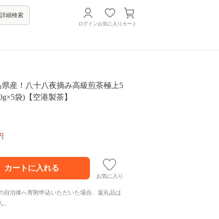
詳細検索
ログイン
お気に入り
カート
方
鹿児島県産！八十八夜摘み高級煎茶極上5
0g×5袋)【空港製茶】
円
お気に入り
の自治体へ寄附申込いただいた場合、返礼品は
ん。