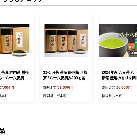
お茶 茶葉 静岡茶 川根
32-1 お茶 茶葉 静岡茶 川根
2026年産 八女茶 八
摘み・八十八夜摘み2
茶 / 八十八夜摘み200ｇ缶3
新茶 産地の香りを閉
詰合せ（ギフト包
本詰合せ（ギフト包装）
たお茶の缶詰 100g×
27,000円
32,000円
26,000円
寄附金額
寄附金額
茶 お茶 新茶 数量 缶
福岡県 八女市
根本町
静岡県川根本町
福岡県八女市
品