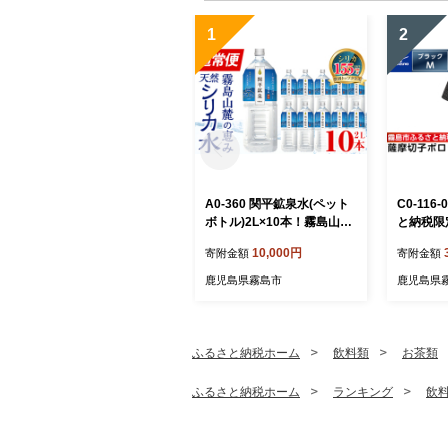
1
2
A0-360 関平鉱泉水(ペット
C0-11
ボトル)2L×10本！霧島山麓
と納税限
の大自然の中から湧出する
摩切子柄
10,000円
寄附金額
寄附金額
温泉水♪美容と健康のミネラ
ク・M)【
ル成分シリカが豊富なミネ
産 スポー
鹿児島県霧島市
鹿児島県
ラルウォーター【関平鉱泉
ング ゴル
所】霧島市 シリカ水 天然水
吸汗速乾
ング デ
ふるさと納税ホーム
飲料類
お茶類
ふるさと納税ホーム
ランキング
飲