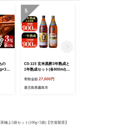
5
6
あの
C0-115 玄米黒酢3年熟成と
K-736 鹿児島本格芋焼酎
g×3
1年熟成セット(各900ml)
「蔓無源氏」1800ml【万膳
市 鰻
【長命ヘルシン酢醸造】
酒店】霧島市 焼酎 いも焼酎
27,000円
11,000円
寄附金額
寄附金額
国産
一升瓶 芋焼酎 本格芋焼酎
本格焼酎 酒 宅飲み 家飲み
鹿児島県霧島市
鹿児島県霧島市
】
茶極上5袋セット(100g×5袋)【空港製茶】