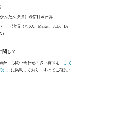
ションが最高の露天風呂、昔ながらの湯
高
種多様な温泉施設があり、自分好みの温
とができます。 また、天照大神の孫の
（auかんたん決済）通信料金合算
トが三種の神器を手に高千穂峰に降り立
ード決済（VISA、Master、JCB、Di
「天孫降臨神話」が残り、そのニニギノ
EX）
神としている霧島神宮を中心にたくさん
ットがあり、そのパワーを求めて全国か
に関して
訪れます。 鹿児島空港があるまち霧島
機を利用すると東京から約1時間35分、大
場合、お問い合わせの多い質問を
「よく
間10分で来ることができます。遠いようで
Q）」
に掲載しておりますのでご確認く
島市」。多くの偉人が癒されたこのまち
も日ごろの疲れを癒してみませんか。 生
いがつまった特産品 鹿児島ブランド
牛オリンピック日本一の「鹿児島黒
品評会で日本一を獲得した「霧島茶」、
造られていない「壺づくり黒酢」など、
庫です。さらに、その美しさと職人技で
いる「薩摩錫器」や「薩摩切子」などの