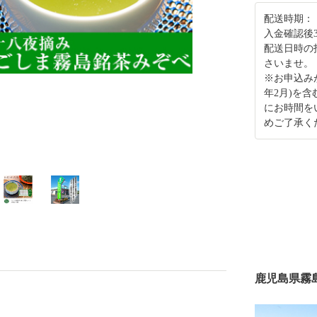
配送時期：
入金確認後
配送日時の
さいませ。
※お申込み
年2月)を
にお時間を
めご了承く
鹿児島県霧