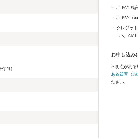
族湯やロケー
au PAY 残
治温泉など多
泉を楽しむこ
au PAY
ニニギノミコ
クレジットカ
ったとされる
ners、AM
ミコトを御祭
のパワースポ
お申し込み
ら多くの人が
市には、飛行
不明点がある
保存可）
阪なら約1時
ある質問（FA
近いまち「霧
ださい。
で、みなさん
産者の技と思
「黒豚」に和
牛」、全国茶
霧島市でしか
霧島は食の宝
注目を集めて