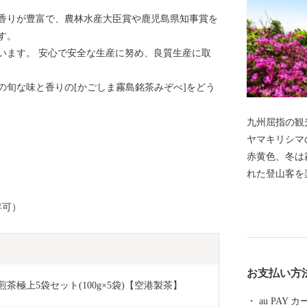
香りが豊富で、農林水産大臣賞や鹿児島県知事賞を
す。
います。 安心で安全な生産に努め、良質生産に取
の旬な味と香りの[かごしま霧島銘茶みぞべ]をどう
九州屈指の観
ヤマキリシマ
赤黄色、冬は
れた登山客を
擁し、日本ジ
存可）
本で最初の国
どの豊かな自
黒さつま鶏・
す。 豊富な
お支払い方
郷隆盛や坂本
煎茶極上5袋セット(100g×5袋)【空港製茶】
た。霧島市に
au PAY