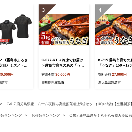
3
4
6-02 《霧島市ふるさ
C-077-RT ＜冷凍でお届け
K-715 霧島市育ちの
定品》ミズノ・薩
＞霧島市育ちのあの「うな
「うなぎ」150～170
ポロシャツ(ブラッ
ぎ」120～130g×5尾【田代
尾！【田代水産】霧島
30,000円
30,000円
27,000円
寄附金額
寄附金額
ミズノ】 日本製 国
水産】霧島市 鰻 ウナギ 蒲
ウナギ 蒲焼き 蒲焼 
ツ 運動 トレーニ
焼き 蒲焼 国産
霧島市
鹿児島県霧島市
鹿児島県霧島市
フ ウエア ウェア
 ポロシャツ ランニ
オドラントテープ
C-017 鹿児島県産！八十八夜摘み高級煎茶極上5袋セット(100g×5袋)【空港製茶
料類ランキング
お茶類ランキング
C-017 鹿児島県産！八十八夜摘み高級煎