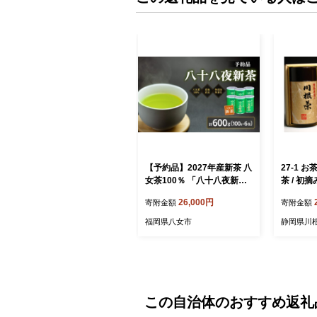
【予約品】2027年産新茶 八
27-1 
女茶100％ 「八十八夜新
茶 / 初
茶」 100g缶詰×6 ＜岩崎園
00ｇ缶
26,000円
寄附金額
寄附金額
製茶＞｜2027年5月初旬頃
装）
発送
福岡県八女市
静岡県川
この自治体のおすすめ返礼