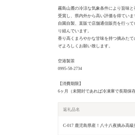
霧島山麓の冷涼な気象条件により旨味と
受賞し、県内外から高い評価を得ていま
自園自製、直販で店舗通信販売を行って
り組んでいます。
香り高くまろやかな甘味を持つ摘みたて
ぞよろしくお願い致します。
空港製茶
0995-58-2734
【消費期限】
6ヶ月（未開封であれば冷凍庫で長期保
返礼品名
C-017 鹿児島県産！八十八夜摘み高級