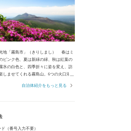
光地「霧島市」（きりしまし） 春はミ
のピンク色、夏は新緑の緑、秋は紅葉の
霧氷の白色と、四季折々に姿を変え、訪
楽しませてくれる霧島山。6つの火口湖を
オパークにも認定されている大自然。日
自治体紹介をもっと見る
立公園に指定され、海・山・川・田園な
然が広がり、その中で育つ黒豚・黒牛・
黒酢、霧島茶などの食材が自慢のまちで
湯量と泉質を誇る温泉が魅力で、あの西
法
龍馬も霧島の温泉と大自然に癒されまし
は人気のお宿のほか、気軽に楽しめる家
 カード（番号入力不要）