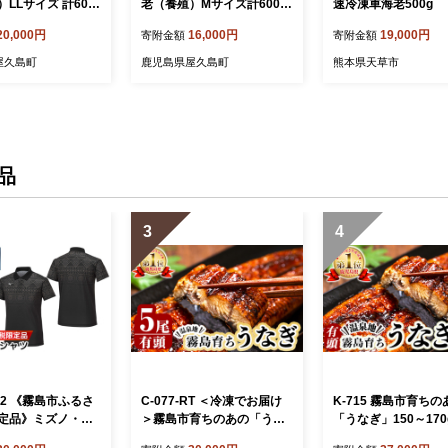
LLサイズ 計600
老（養殖）Mサイズ計600g
速冷凍車海老500g
 10～12尾×2パッ
（300g 17～20尾×2パッ
20,000円
16,000円
19,000円
寄附金額
寄附金額
ト
ク）セット
屋久島町
鹿児島県屋久島町
熊本県天草市
品
3
4
6-02 《霧島市ふるさ
C-077-RT ＜冷凍でお届け
K-715 霧島市育ちの
定品》ミズノ・薩
＞霧島市育ちのあの「うな
「うなぎ」150～170
ポロシャツ(ブラッ
ぎ」120～130g×5尾【田代
尾！【田代水産】霧島