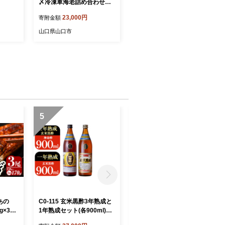
〆冷凍車海老詰め合わせセ
ット
23,000円
寄附金額
山口県山口市
5
6
あの
C0-115 玄米黒酢3年熟成と
K-736 鹿児島本格芋焼酎
g×3
1年熟成セット(各900ml)
「蔓無源氏」1800ml【万膳
市 鰻
【長命ヘルシン酢醸造】
酒店】霧島市 焼酎 いも焼酎