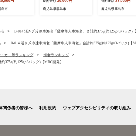
30,000円
30,000円
27,000円
寄附金額
寄附金額
ミズノ】 日本製 国
水産】霧島市 鰻 ウナギ 蒲
ウナギ 蒲焼き 蒲焼 
ツ 運動 トレーニ
焼き 蒲焼 国産
霧島市
鹿児島県霧島市
鹿児島県霧島市
フ ウエア ウェア
 ポロシャツ ランニ
オドラントテープ
海老
B-014 活き〆冷凍車海老「薩摩隼人車海老」合計約375g(約125g×3パック)
鍋
B-014 活き〆冷凍車海老「薩摩隼人車海老」合計約375g(約125g×3パック)【
老・カニ等ランキング
海老ランキング
375g(約125g×3パック)【MBC開発】
体関係者の皆様へ
利用規約
ウェブアクセシビリティの取り組み