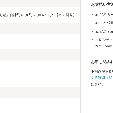
お支払い方
郷隆盛や坂本
た。霧島市に
au PAY
老」合計約375g(約125g×3パック)【MBC開発】
族湯やロケー
au PAY 残
治温泉など多
泉を楽しむこ
au PAY
ニニギノミコ
クレジットカ
ったとされる
ners、AM
ミコトを御祭
のパワースポ
お申し込み
ら多くの人が
市には、飛行
不明点がある
阪なら約1時
ある質問（FA
近いまち「霧
ださい。
で、みなさん
産者の技と思
「黒豚」に和
牛」、全国茶
霧島市でしか