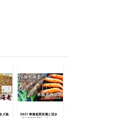
活き〆急
D037 車海老西京漬と活き