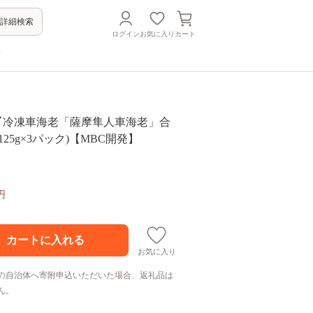
詳細検索
ログイン
お気に入り
カート
方
活き〆冷凍車海老「薩摩隼人車海老」合
約125g×3パック)【MBC開発】
円
お気に入り
の自治体へ寄附申込いただいた場合、返礼品は
ん。