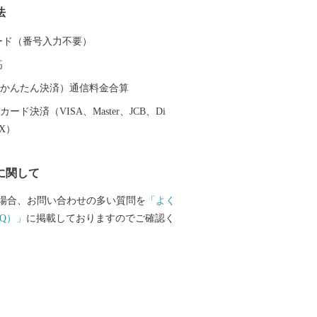
法
龍馬も霧島の温泉と大自然に癒されまし
は人気のお宿のほか、気軽に楽しめる家
 カード（番号入力不要）
ションが最高の露天風呂、昔ながらの湯
高
種多様な温泉施設があり、自分好みの温
とができます。 また、天照大神の孫の
（auかんたん決済）通信料金合算
トが三種の神器を手に高千穂峰に降り立
ード決済（VISA、Master、JCB、Di
「天孫降臨神話」が残り、そのニニギノ
EX）
神としている霧島神宮を中心にたくさん
ットがあり、そのパワーを求めて全国か
に関して
訪れます。 鹿児島空港があるまち霧島
機を利用すると東京から約1時間35分、大
場合、お問い合わせの多い質問を
「よく
間10分で来ることができます。遠いようで
Q）」
に掲載しておりますのでご確認く
島市」。多くの偉人が癒されたこのまち
も日ごろの疲れを癒してみませんか。 生
いがつまった特産品 鹿児島ブランド
牛オリンピック日本一の「鹿児島黒
品評会で日本一を獲得した「霧島茶」、
造られていない「壺づくり黒酢」など、