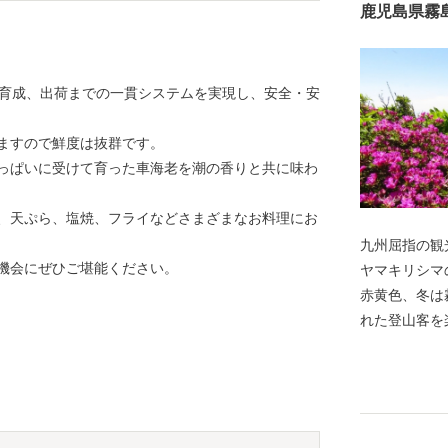
鹿児島県霧
、育成、出荷までの一貫システムを実現し、安全・安
ますので鮮度は抜群です。
っぱいに受けて育った車海老を潮の香りと共に味わ
、天ぷら、塩焼、フライなどさまざまなお料理にお
九州屈指の観
機会にぜひご堪能ください。
ヤマキリシマ
赤黄色、冬は
れた登山客を
擁し、日本ジ
本で最初の国
どの豊かな自
黒さつま鶏・
す。 豊富な