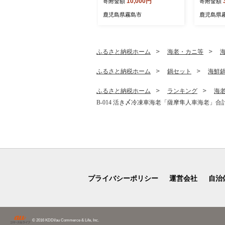
10,000円
寄附金額
寄附金額
温泉水♪美容と健康のミネラ
ク・M)【
ル成分シリカが豊富なミネ
産 スポー
鹿児島県霧島市
鹿児島県
ラルウォーター【関平鉱泉
ング ゴル
所】霧島市 シリカ水 天然水
吸汗速乾
ング デ
ふるさと納税ホーム
海老・カニ等
ふるさと納税ホーム
鍋セット
海鮮
ふるさと納税ホーム
ランキング
海
B-014 活き〆冷凍車海老「薩摩隼人車海老」合計約
プライバシーポリシー
運営会社
自治
© 2016 KDDI/au Commerce & Life, Inc.