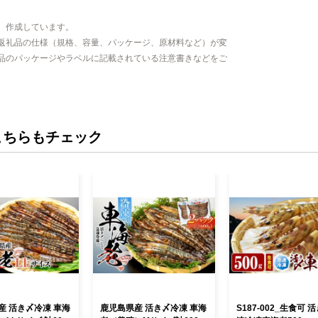
、作成しています。
返礼品の仕様（規格、容量、パッケージ、原材料など）が変
品のパッケージやラベルに記載されている注意書きなどをご
こちらもチェック
産 活き〆冷凍 車海
鹿児島県産 活き〆冷凍 車海
S187-002_生食可 