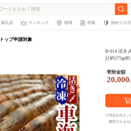
返礼品
ランキング
地域
特集
初めての
トップ申請対象
B-014 
計約375g(
寄附金額
20,000
現在お住まい
贈答されませ