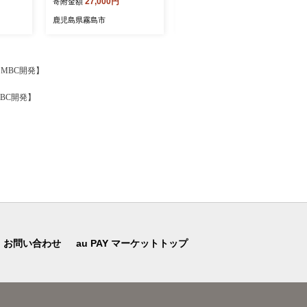
27,000円
11,000円
寄附金額
寄附金額
国産
一升瓶 芋焼酎 本格芋焼酎
本格焼酎 酒 宅飲み 家飲み
鹿児島県霧島市
鹿児島県霧島市
【MBC開発】
MBC開発】
お問い合わせ
au PAY マーケットトップ