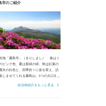
島市のご紹介
光地「霧島市」（きりしまし） 春はミ
のピンク色、夏は新緑の緑、秋は紅葉の
霧氷の白色と、四季折々に姿を変え、訪
楽しませてくれる霧島山。6つの火口湖を
オパークにも認定されている大自然。日
自治体紹介をもっと見る
立公園に指定され、海・山・川・田園な
然が広がり、その中で育つ黒豚・黒牛・
黒酢、霧島茶などの食材が自慢のまちで
湯量と泉質を誇る温泉が魅力で、あの西