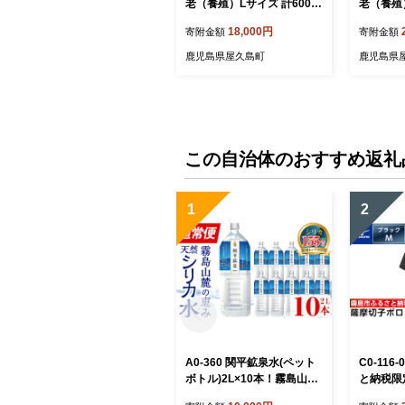
老（養殖）Lサイズ 計600g
老（養殖）
（300g 14～16尾2パック）
g（300g
18,000円
寄附金額
寄附金額
セット
ク）セッ
鹿児島県屋久島町
鹿児島県
この自治体のおすすめ返礼
1
2
A0-360 関平鉱泉水(ペット
C0-11
ボトル)2L×10本！霧島山麓
と納税限
の大自然の中から湧出する
摩切子柄