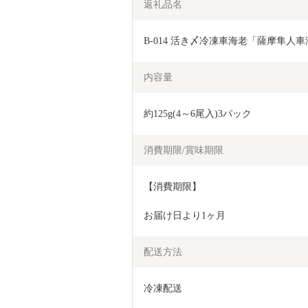
返礼品名
B-014 活き〆冷凍車海老「薩摩隼人車海
内容量
約125g(4～6尾入)3パック
消費期限/賞味期限
【消費期限】
お届け日より1ヶ月
配送方法
冷凍配送