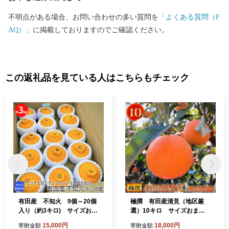
不明点がある場合、お問い合わせの多い質問を
「よくある質問（F
AQ）」
に掲載しておりますのでご確認ください。
この返礼品を見ている人はこちらもチェック
有田産 不知火 9個～20個
極撰 有田産清見（地区厳
入り（約3キロ) サイズおま
選）10キロ サイズおまか
かせ ※2022年3月上旬頃～
せ（2S～3L) ※2022年3月
15,000円
18,000円
寄附金額
寄附金額