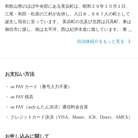
和歌山県のほぼ中央部にある美浜町は、昭和２９年１０月１日、
三尾・和田・松原の三村が合併し、人口８，６６７人の町として
誕生し現在に至っています。 美浜町の北及び北西は日高町、東は
御坊市に接し、南は太平洋、西は紀伊水道に面しています。 東西
約９キロメートル、南北約２．５キロメートル、面積１２．７７
自治体紹介をもっと見る
平方キロメートルの町で、面積では和歌山県下で二番目に狭い町
であります。 当地は年間平均気温１６．６度と高く、最暖月で２
７．５度、最寒月で６．３度と温暖ですが、年間平均降水量は
１，８０９ミリで、以前から台風、水害、高潮などの被害を数多
お支払い方法
く受けています。 太平洋に面する砂州海岸には、全長約４．５キ
ロメートル、幅は広い所で約５００メートルの近畿最大の松林
au PAY カード（番号入力不要）
「煙樹ヶ浜（えんじゅがはま）」があります。
au PAY 残高
au PAY（auかんたん決済）通信料金合算
クレジットカード決済（VISA、Master、JCB、Diners、AMEX）
お申し込みに関して