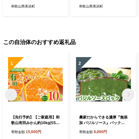
4月下旬頃より順次発送予定
上旬頃～4月下旬頃より順次
発送予定
和歌山県美浜町
和歌山県美浜町
この自治体のおすすめ返礼品
1
2
【先行予約】【ご家庭用】和
農家だからできる濃厚『無添
歌山有田みかん約10kg(SS、
加 バジルソース』パック入
Sサイズ)【美浜町】
り4袋
15,000円
8,000円
寄附金額
寄附金額