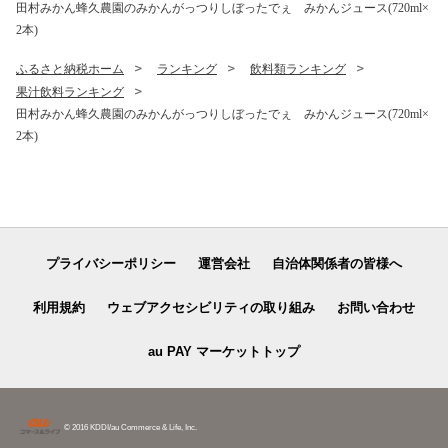
田村みかん蜂久農園のみかんがっつりしぼったでぇ みかんジュース(720ml×
2本)
ふるさと納税ホーム
ランキング
飲料類ランキング
果汁飲料ランキング
田村みかん蜂久農園のみかんがっつりしぼったでぇ みかんジュース(720ml×
2本)
プライバシーポリシー
運営会社
自治体関係者の皆様へ
利用規約
ウェブアクセシビリティの取り組み
お問い合わせ
au PAY マーケットトップ
© 2016 KDDI/au Commerce & Life, Inc.