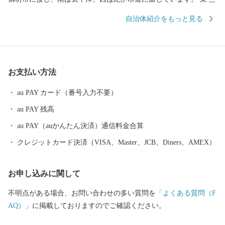
約９キロメートル、南北約２．５キロメートル、面積１２．７７
自治体紹介をもっと見る
平方キロメートルの町で、面積では和歌山県下で二番目に狭い町
であります。 当地は年間平均気温１６．６度と高く、最暖月で２
７．５度、最寒月で６．３度と温暖ですが、年間平均降水量は
１，８０９ミリで、以前から台風、水害、高潮などの被害を数多
お支払い方法
く受けています。 太平洋に面する砂州海岸には、全長約４．５キ
ロメートル、幅は広い所で約５００メートルの近畿最大の松林
au PAY カード（番号入力不要）
「煙樹ヶ浜（えんじゅがはま）」があります。
au PAY 残高
au PAY（auかんたん決済）通信料金合算
クレジットカード決済（VISA、Master、JCB、Diners、AMEX）
お申し込みに関して
不明点がある場合、お問い合わせの多い質問を
「よくある質問（F
AQ）」
に掲載しておりますのでご確認ください。