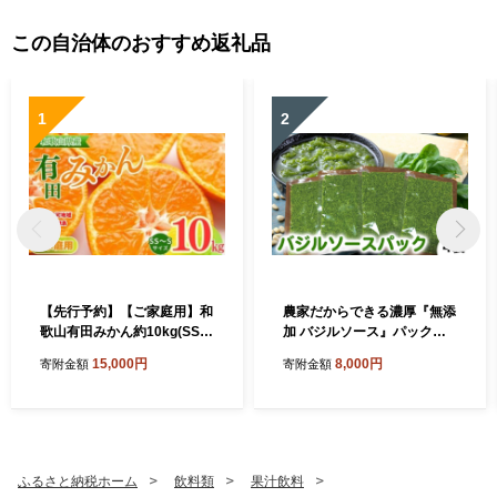
この自治体のおすすめ返礼品
1
2
【先行予約】【ご家庭用】和
農家だからできる濃厚『無添
歌山有田みかん約10kg(SS、
加 バジルソース』パック入
Sサイズ)【美浜町】
り4袋
15,000円
8,000円
寄附金額
寄附金額
ふるさと納税ホーム
飲料類
果汁飲料