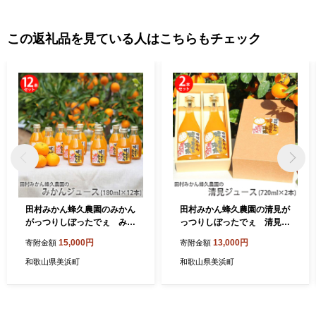
この返礼品を見ている人はこちらもチェック
田村みかん蜂久農園のみかん
田村みかん蜂久農園の清見が
がっつりしぼったでぇ みか
っつりしぼったでぇ 清見ジ
んジュース(180ml×12本)
ュース(720ml×2本) ※2026
15,000円
13,000円
寄附金額
寄附金額
年4月以降に順次発送予定
和歌山県美浜町
和歌山県美浜町