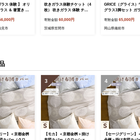
ガラス 体験 】 オリ
吹きガラス体験チケット（4
GRICE（グライス）
ラス ＆ 箸置き ペ
枚） 吹きガラス 体験 チケ
グラス3脚セット ガ
2個製作 )【ティクル
ット ガラス 制作 オリジナ
家 花岡 央 作【 ワイ
56,000円
60,000円
65,000円
寄附金額
寄附金額
多治見市≫ [TAT
ル 手作り グラス 食器 花瓶
ス 淡い青色 3脚 セッ
コップ 食器 セット
ペーパーウェイト 箸置き 初
ス 吹きグラス 】
治見市
茨城県笠間市
岡山県備前市
心者 子供 家族連れ レジャ
ー 茨城県 笠間市
品
3
4
リー】＜京都金桝
【モカ】＜京都金桝＞掛け
【セージグリーン】
団カバー（クロッ
布団カバー（クロッシェ）
金桝＞掛け布団カバ