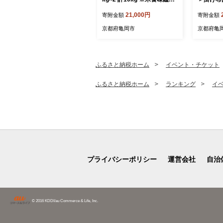
士厳選 ※精米したてをお届
シェ）シ
21,000円
寄附金額
寄附金額
け【京都伏見のお米問屋が
≪日本製
精米】米 白米 ※沖縄本島・
サイドフ
京都府亀岡市
京都府亀
離島への配送不可
ル 北欧風
生地 やわ
触り抜群
い 布団カ
ふるさと納税ホーム
イベント・チケット
e Futu
≫
ふるさと納税ホーム
ランキング
イ
プライバシーポリシー
運営会社
自治
© 2016 KDDI/au Commerce & Life, Inc.