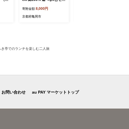
綿10
ク ブルー グリーン モカ ア
麻ちぢみ 日本製 国産 涼し
8,000円
125,000円
寄附金額
寄附金額
らかタ
イボリー ファスナー式 日本
い 軽い 京都金桝｜苧麻の涼
ナー ナ
製 国産 京都金桝｜クロッシ
み
京都府亀岡市
京都府亀岡市
ース柄
ェ
 なめら
布団に相
心地いい
岡産 新
へき亭でのランチを楽しむ二人旅
お問い合わせ
au PAY マーケットトップ