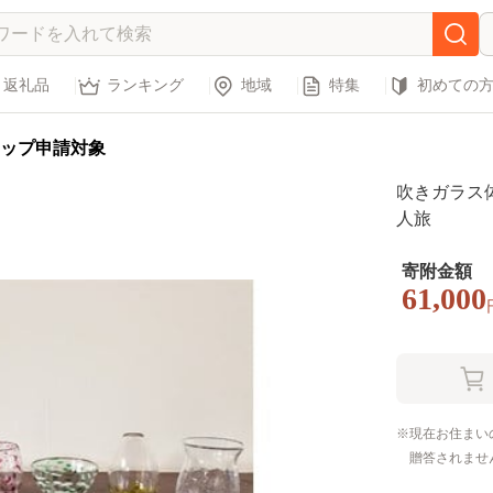
返礼品
ランキング
地域
特集
初めての
ップ申請対象
吹きガラス
人旅
寄附金額
61,000
現在お住まい
贈答されませ