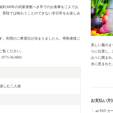
ガラス体験と築約300年の武家屋敷へき亭でのお食事を二人でお
。普段では味わうことのできない非日常をお楽しみ
す。利用のご希望日が決まりましたら、寄附者様ご
美しい霧のまち 亀岡 京都府亀
ご覧ください。
りに位置し、
0771-56-8681
山々に囲まれ
水に恵まれた
栄え、足利尊
信点となった
は、亀岡盆地
楽しむ二人旅
徴する風景と
か霧のテラス
お支払い方
お楽しみいただけます。 新
ンガスタジアム 
au PAY