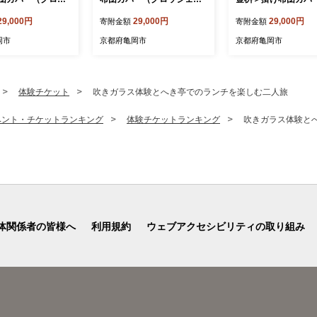
ングル 綿100%◇
シングル 綿100%◇≪日本
ロッシェ）シングル 
29,000円
29,000円
29,000円
寄附金額
寄附金額
 なめらかタッチ 両
製 なめらかタッチ 両サイド
0%◇≪日本製 なめ
ァスナー ナチュラ
ファスナー ナチュラル 北欧
ッチ 両サイドファス
岡市
京都府亀岡市
京都府亀岡市
 レース柄 サテン
風 レース柄 サテン生地 や
チュラル 北欧風 レ
らか なめらか 肌
わらか なめらか 肌触り抜群
サテン生地 やわらか
 羽毛布団に相性良
羽毛布団に相性良い 布団カ
か 肌触り抜群 羽毛
バー 心地いい Abl
バー 心地いい Able Future
性良い 布団カバー 
体験チケット
吹きガラス体験とへき亭でのランチを楽しむ二人旅
re 京都亀岡産 新生活
京都亀岡産 新生活≫
Able Future 京都亀
生活≫
ベント・チケットランキング
体験チケットランキング
吹きガラス体験と
体関係者の皆様へ
利用規約
ウェブアクセシビリティの取り組み