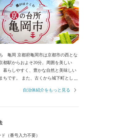
岡市は京都市の西とな
京都駅からおよそ20分。周囲を美しい
、暮らしやすく、豊かな自然と美味しい
まちです。 また、古くから城下町として
氏や明智光秀など日本の歴史が変わる発
自治体紹介をもっと見る
まちでもあります。 秋から春にかけて
一帯に発生する「丹波霧」が、亀岡を象
して知られています。 特に朝方、かめお
から望む「雲海」は素晴らしく、絶景を
法
たなランドマークとしてサ
by KYOCERAが完成しました。約21,6
 カード（番号入力不要）