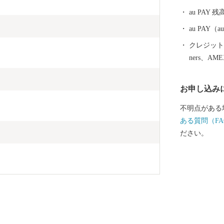
00人の観客収
au PAY 残
ホームスタジ
ラグビーなど
au PAY
楽や地域振興
クレジットカ
活用が期待さ
ners、AM
お申し込み
不明点がある
ある質問（FA
ださい。