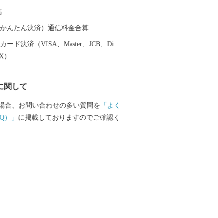
容能力を誇り、Jリーグ 京都サンガF.C.の
高
アムとして活用されるほか、サッカーや
の国際試合が開催可能な施設であり、音
（auかんたん決済）通信料金合算
など、府内最大級のイベント会場として
ード決済（VISA、Master、JCB、Di
れています。
EX）
に関して
場合、お問い合わせの多い質問を
「よく
Q）」
に掲載しておりますのでご確認く