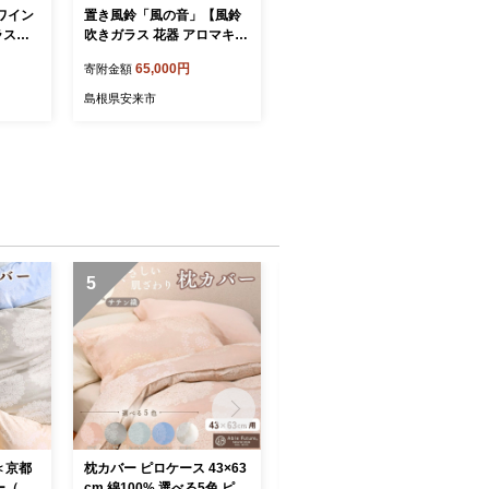
ワイン
置き風鈴「風の音」【風鈴
ラス作
吹きガラス 花器 アロマキャ
ン グラ
ンドル インテリア 雑貨 日
65,000円
寄附金額
ト ガラ
用品 おしゃれ シンプル 花
台 キャンドルベース 硝子
島根県安来市
ガラス 島根県 安来市】【65
-KH-06】
5
6
＜京都
枕カバー ピロケース 43×63
麻 ケット 小ぶりシングル
ー（ク
cm 綿100% 選べる5色 ピン
本麻ケット 夏用 麻100% 本