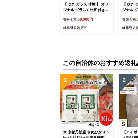
【 吹き ガラス 体験 】 オリ
【 吹き 
ジナル グラス ( 台座 付き / 2
ジナル グ
個 製作 )【ティクルグラ
ア ( 各
58,000円
寄附金額
寄附金額
ス】≪多治見市≫ [TAT003]
グラス】≪
ワイングラス 食器 コップ
002] 
岐阜県多治見市
岐阜県多
この自治体のおすすめ返礼
1
2
米 京都丹波産 きぬひかり 5
【アイボ
kg×2 計10kg ※米食味鑑定
＞掛け布