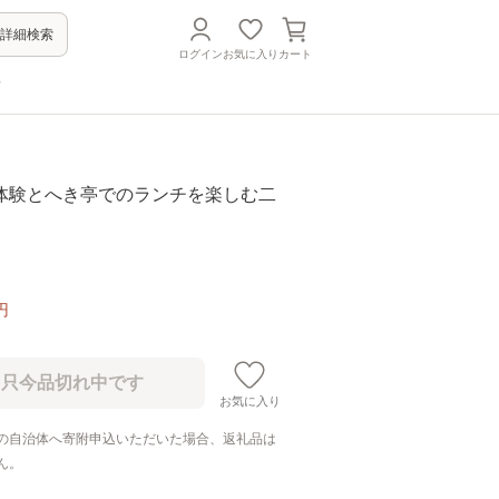
詳細検索
ログイン
お気に入り
カート
方
体験とへき亭でのランチを楽しむ二
円
お気に入り
の自治体へ寄附申込いただいた場合、返礼品は
ん。