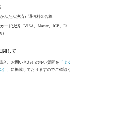
容能力を誇り、Jリーグ 京都サンガF.C.の
高
アムとして活用されるほか、サッカーや
の国際試合が開催可能な施設であり、音
（auかんたん決済）通信料金合算
など、府内最大級のイベント会場として
ード決済（VISA、Master、JCB、Di
れています。
EX）
に関して
場合、お問い合わせの多い質問を
「よく
Q）」
に掲載しておりますのでご確認く