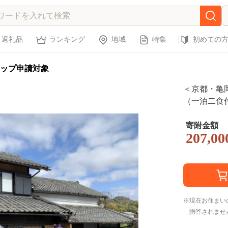
返礼品
ランキング
地域
特集
初めての
ップ申請対象
＜京都・亀
（一泊二食付
行 田舎暮ら
寄附金額
207,00
現在お住まい
贈答されませ