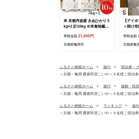
米 京都丹波産 きぬひかり 5
【アイボ
kg×2 計10kg ※米食味鑑定
＞掛け布
士厳選 ※精米したてをお届
シェ）シ
21,000円
寄附金額
寄附金額
け【京都伏見のお米問屋が
≪日本製
精米】米 白米 ※沖縄本島・
サイドフ
京都府亀岡市
京都府亀
離島への配送不可
ル 北欧風
生地 やわ
触り抜群
い 布団カ
ふるさと納税ホーム
旅行
宿泊券・
e Futu
＜京都・亀岡 農家民宿こいや＞４名様ご宿泊券（
≫
ふるさと納税ホーム
旅行
旅館・民
＜京都・亀岡 農家民宿こいや＞４名様ご宿泊券（
ふるさと納税ホーム
ランキング
旅
＜京都・亀岡 農家民宿こいや＞４名様ご宿泊券（