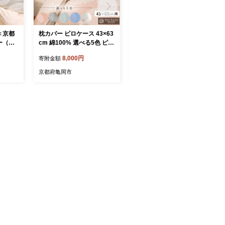
＜京都
枕カバー ピロケース 43×63
麻 ケット 小ぶりシングル
ー（ク
cm 綿100% 選べる5色 ピン
本麻ケット 夏用 麻100% 本
綿10
ク ブルー グリーン モカ ア
麻ちぢみ 日本製 国産 涼し
8,000円
125,000円
寄附金額
寄附金額
らかタ
イボリー ファスナー式 日本
い 軽い 京都金桝｜苧麻の涼
ナー ナ
製 国産 京都金桝｜クロッシ
み
京都府亀岡市
京都府亀岡市
ース柄
ェ
 なめら
布団に相
心地いい
岡産 新