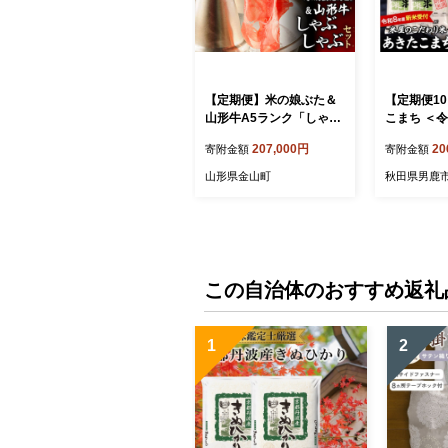
【定期便】米の娘ぶた＆
【定期便1
山形牛A5ランク「しゃぶ
こまち ＜令
しゃぶセット」×12ヶ月 F
受付＞ 『
207,000円
20
寄附金額
寄附金額
4B-0160
米』 白米 1
袋） 吉運商
山形県金山町
秋田県男鹿
受付 米 こめ
きたこまち
5kg]
この自治体のおすすめ返礼
1
2