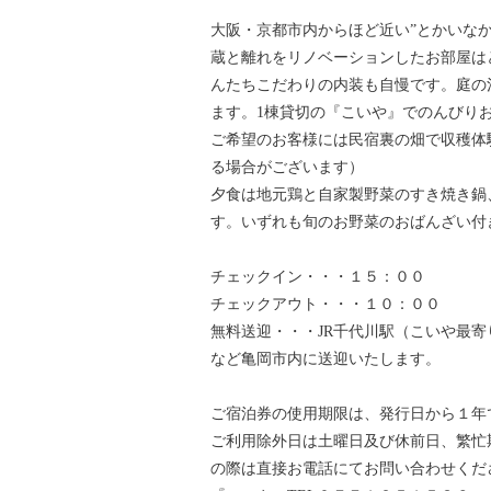
大阪・京都市内からほど近い”とかいなか
蔵と離れをリノベーションしたお部屋は
んたちこだわりの内装も自慢です。庭の
ます。1棟貸切の『こいや』でのんびり
ご希望のお客様には民宿裏の畑で収穫体
る場合がございます）
夕食は地元鶏と自家製野菜のすき焼き鍋
す。いずれも旬のお野菜
チェックイン・・・
チェックアウト・・・１０：００
無料送迎・・・JR千代川駅（こいや最寄
など亀岡市内に送迎いたします。
ご宿泊券の使用期限は、発行日から１年
ご利用除外日は土曜日及び休前日、繁忙期：
の際は直接お電話にてお問い合わせくだ