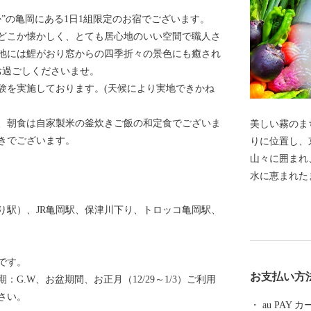
”の亀岡にある1日1組限定のお宿でございます。
どこか懐かしく、とても居心地のいい空間で職人さ
池には鯉がおり窓からの四季折々の景色にも癒され
お過ごしくださいませ。
験を実施しております。(天候により実地できかね
、朝食は自家製米の釜炊きご飯の和定食でございま
美しい霧のまち 亀岡 京都府亀
のおばんざい付きでございます。
りに位置し、
山々に囲まれ
１５：００
水に恵まれた
栄え、足利尊
り駅）、JR亀岡駅、保津川下り、トロッコ亀岡駅、
信点となった
は、亀岡盆地
徴する風景と
です。
か霧のテラス
お支払い方
G.W、お盆期間、お正月（12/29～1/3）ご利用
お楽しみいただけます。 新
さい。
ンガスタジアム 
au PAY