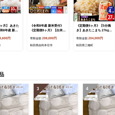
0ヶ月】 あきた
《令和8年産 新米受付》
《定期便4ヶ月》【5分搗
和8年産 新米
《定期便8ヶ月》【白米】
き】あきたこまち 27kg
米屋のこだわり
極上秋田銘柄米 ひとめぼ
秋田県産 令和7年産 こま
6,600円
208,000円
204,000円
寄附金額
寄附金額
0kg（5kg×2
れ 10kg（5kg×2袋） [新
ちライン [秋田 お米 米ど
店 [新米 先行
米受付 米 お米 こめ 白米
ころ あきたこまち こまち
市
秋田県由利本荘市
秋田県三種町
 コメ 白米 あ
精米 ひとめぼれ ブランド
ライン]
 秋田県 男鹿市
米 銘柄米 食卓 おにぎり
秋田県産 秋田県 由利本荘
市]
品
3
4