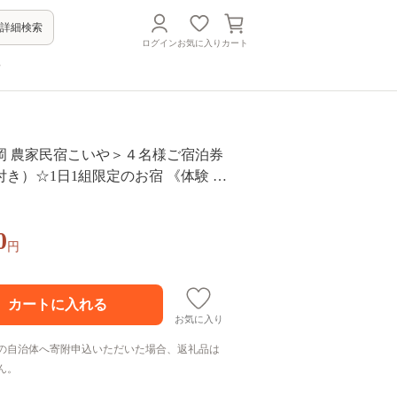
詳細検索
ログイン
お気に入り
カート
方
岡 農家民宿こいや＞４名様ご宿泊券
き）☆1日1組限定のお宿 《体験 旅
し 宿泊 明智光秀》
0
円
お気に入り
の自治体へ寄附申込いただいた場合、返礼品は
ん。