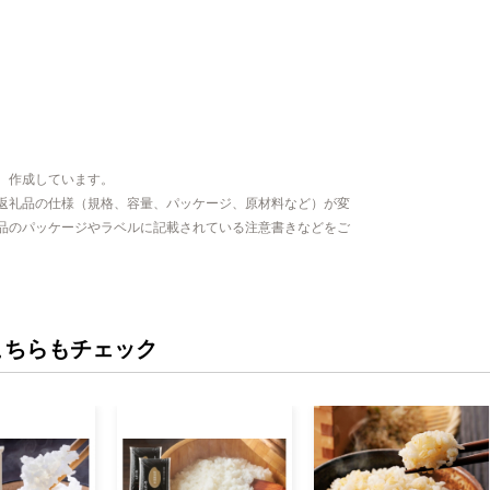
、作成しています。
返礼品の仕様（規格、容量、パッケージ、原材料など）が変
品のパッケージやラベルに記載されている注意書きなどをご
こちらもチェック