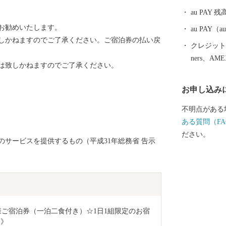
00人の観客収
au PAY 残
ホームスタジ
をお勧めいたします。
ラグビーなど
au PAY
しかねますのでご了承ください。ご宿泊券の払い戻
楽や地域振興
クレジットカ
活用が期待さ
ners、AM
は致しかねますのでご了承ください。
お申し込み
不明点がある
ある質問（FA
ださい。
サービスを提供するもの（平成31年総務省 告示
ご宿泊券（一泊二食付き）☆1日1組限定のお宿 
秀》