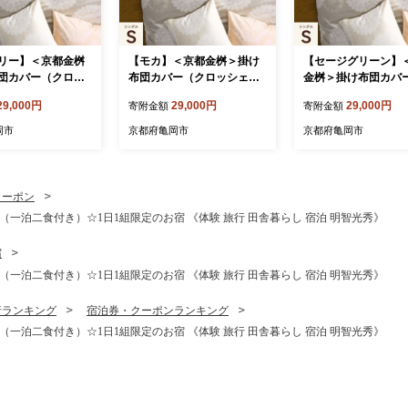
リー】＜京都金桝
【モカ】＜京都金桝＞掛け
【セージグリーン】
団カバー（クロッ
布団カバー（クロッシェ）
金桝＞掛け布団カバ
ングル 綿100%◇
シングル 綿100%◇≪日本
ロッシェ）シングル 
29,000円
29,000円
29,000円
寄附金額
寄附金額
 なめらかタッチ 両
製 なめらかタッチ 両サイド
0%◇≪日本製 なめ
ァスナー ナチュラ
ファスナー ナチュラル 北欧
ッチ 両サイドファス
岡市
京都府亀岡市
京都府亀岡市
 レース柄 サテン
風 レース柄 サテン生地 や
チュラル 北欧風 レ
らか なめらか 肌
わらか なめらか 肌触り抜群
サテン生地 やわらか
 羽毛布団に相性良
羽毛布団に相性良い 布団カ
か 肌触り抜群 羽毛
バー 心地いい Abl
バー 心地いい Able Future
性良い 布団カバー 
クーポン
re 京都亀岡産 新生活
京都亀岡産 新生活≫
Able Future 京都亀
一泊二食付き）☆1日1組限定のお宿 《体験 旅行 田舎暮らし 宿泊 明智光秀》
生活≫
宿
一泊二食付き）☆1日1組限定のお宿 《体験 旅行 田舎暮らし 宿泊 明智光秀》
行ランキング
宿泊券・クーポンランキング
一泊二食付き）☆1日1組限定のお宿 《体験 旅行 田舎暮らし 宿泊 明智光秀》