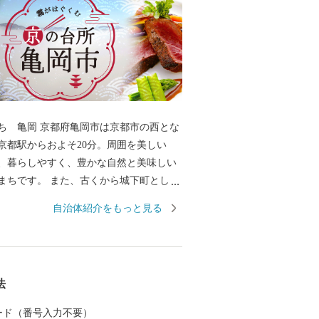
岡市は京都市の西とな
京都駅からおよそ20分。周囲を美しい
、暮らしやすく、豊かな自然と美味しい
まちです。 また、古くから城下町として
氏や明智光秀など日本の歴史が変わる発
自治体紹介をもっと見る
まちでもあります。 秋から春にかけて
一帯に発生する「丹波霧」が、亀岡を象
して知られています。 特に朝方、かめお
から望む「雲海」は素晴らしく、絶景を
法
たなランドマークとしてサ
by KYOCERAが完成しました。約21,6
 カード（番号入力不要）