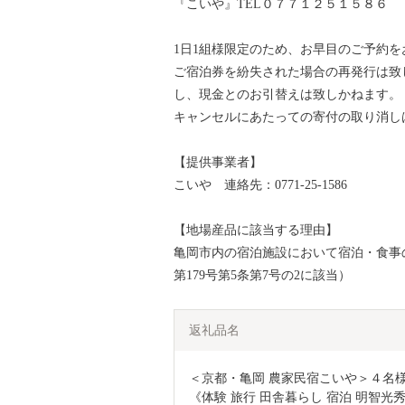
『こいや』TEL０７７１２５１５８６
1日1組様限定のため、お早目のご予約
ご宿泊券を紛失された場合の再発行は致
し、現金とのお引替えは致しかねます。
キャンセルにあたっての寄付の取り消し
【提供事業者】
こいや 連絡先：0771-25-1586
【地場産品に該当する理由】
亀岡市内の宿泊施設において宿泊・食事の
第179号第5条第7号の2に該当）
返礼品名
＜京都・亀岡 農家民宿こいや＞４名様
《体験 旅行 田舎暮らし 宿泊 明智光