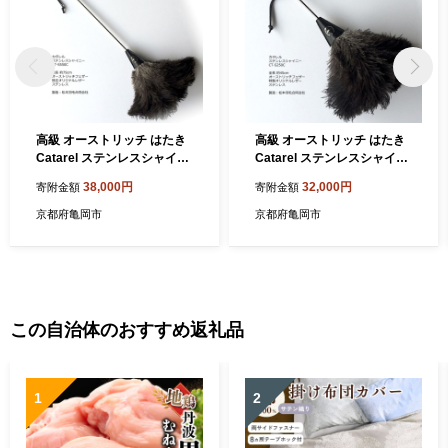
高級 オーストリッチ はたき
高級 オーストリッチ はたき
Catarel ステンレスシャイニ
Catarel ステンレスシャイニ
ー CT-S550C - カタレル
ー CT-S250C - カタレル
38,000円
32,000円
寄附金額
寄附金額
京都府亀岡市
京都府亀岡市
この自治体のおすすめ返礼品
1
2