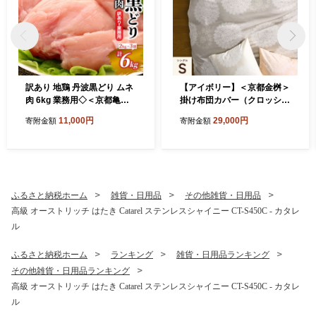
訳あり 地鶏 丹波黒どり ムネ
【アイボリー】＜京都金桝＞
肉 6kg 業務用◇＜京都亀岡
掛け布団カバー（クロッシ
丹波山本＞《ふるさと納税
ェ）シングル 綿100%◇≪日
11,000円
29,000円
寄附金額
寄附金額
鶏肉 ムネ むね 不揃い》
本製 なめらかタッチ 両サイ
ドファスナー ナチュラル 北
欧風 レース柄 サテン生地 や
わらか なめらか 肌触り抜群
羽毛布団に相性良い 布団カ
バー 心地いい Able Future
ふるさと納税ホーム
雑貨・日用品
その他雑貨・日用品
京都亀岡産 新生活≫
高級 オーストリッチ はたき Catarel ステンレスシャイニー CT-S450C - カタレ
ル
ふるさと納税ホーム
ランキング
雑貨・日用品ランキング
その他雑貨・日用品ランキング
高級 オーストリッチ はたき Catarel ステンレスシャイニー CT-S450C - カタレ
ル