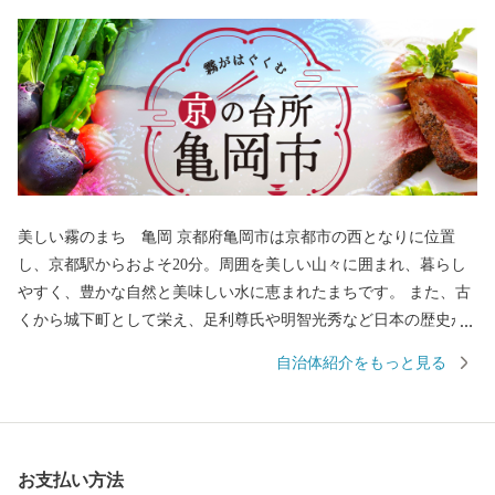
美しい霧のまち 亀岡 京都府亀岡市は京都市の西となりに位置
し、京都駅からおよそ20分。周囲を美しい山々に囲まれ、暮らし
やすく、豊かな自然と美味しい水に恵まれたまちです。 また、古
くから城下町として栄え、足利尊氏や明智光秀など日本の歴史が
変わる発信点となったまちでもあります。 秋から春にかけては、
自治体紹介をもっと見る
亀岡盆地一帯に発生する「丹波霧」が、亀岡を象徴する風景とし
て知られています。 特に朝方、かめおか霧のテラスから望む「雲
海」は素晴らしく、絶景をお楽しみいただけます。 新たなランド
マークとしてサンガスタジアム by KYOCERAが完成しました。約
お支払い方法
21,600人の観客収容能力を誇り、Jリーグ 京都サンガF.C.のホーム