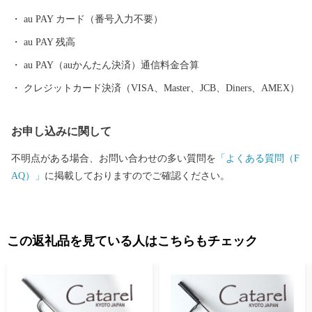
スタジアムとして活用されるほか、サッカーやラグビーなどの国
au PAY カード（番号入力不要）
際試合が開催可能な施設であり、音楽や地域振興など、府内最大
au PAY 残高
級のイベント会場として活用が期待されています。
au PAY（auかんたん決済）通信料金合算
クレジットカード決済（VISA、Master、JCB、Diners、AMEX）
お申し込みに関して
不明点がある場合、お問い合わせの多い質問を
「よくある質問（F
AQ）」
に掲載しておりますのでご確認ください。
この返礼品を見ている人はこちらもチェック