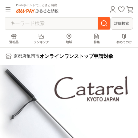
Pontaポイントでふるさと納税
詳細検索
返礼品
ランキング
地域
特集
初めての方
オンラインワンストップ申請対象
京都府亀岡市