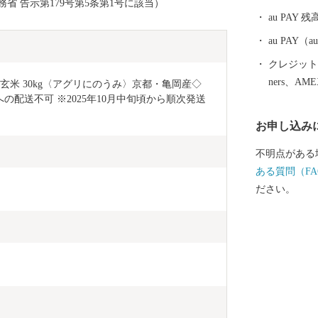
省 告示第179号第5条第1号に該当）
00人の観客収
au PAY 残
ホームスタジ
ラグビーなど
au PAY
楽や地域振興
クレジットカ
活用が期待さ
ners、AM
玄米 30kg〈アグリにのうみ〉京都・亀岡産◇ 
の配送不可 ※2025年10月中旬頃から順次発送
お申し込み
不明点がある
ある質問（FA
ださい。