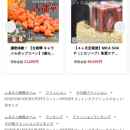
濃密体験！ 【古都華 キャラ
【４ヶ月定期便】MICA SOA
メルポップコーン】3個セッ
P（ミカソープ）角質ケア＆
ト///古都華 ポップコーン ス
美肌サポート洗顔石鹸
23,000円
99,000円
寄附金額
寄附金額
イーツ お菓子 プレゼント ギ
フト奈良県 広陵町
ふるさと納税ホーム
ファッション
その他ファッション
015SOUKI SOCKS PUFFYコットン/WOODYコットンスラブソックスセット/
Mサイズ
ふるさと納税ホーム
ランキング
ファッションランキング
その他ファッションランキング
015SOUKI SOCKS PUFFYコットン/WOODYコットンスラブソックスセット/