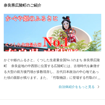
奈良県広陵町のご紹介
かぐや姫のふるさと。くつした生産量全国No.1のまち 奈良県広陵
町 奈良盆地の中西部に位置する広陵町には、古墳時代を象徴す
る大型の前方後円墳が多数現存し、古代日本政治の中心地であっ
た頃の面影が残ります。また、「竹取物語」に登場する竹取の翁
のモデルとなった讃岐氏に所縁の神社が今に残る"かぐや姫のふる
自治体紹介をもっと見る
さと"としても知られています。 産業面では、靴下産業が戦前か
ら根付き、現在も靴下生産量全国No.1を誇る"くつしたの町"とな
っています。大阪都市圏まで30kmという好立地を生かした農業に