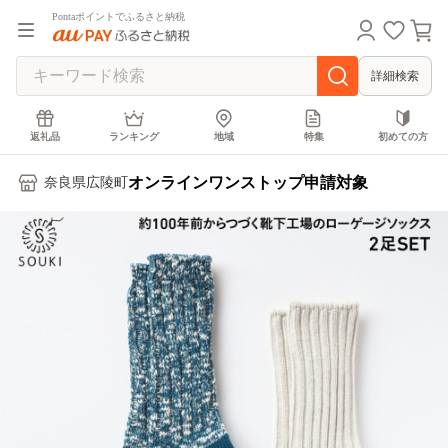
Pontaポイントでふるさと納税
詳細検索
返礼品
ランキング
地域
特集
初めての方
オンラインワンストップ申請対象
奈良県広陵町