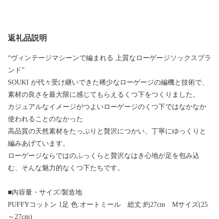
返礼品説明
“ヴィンテージマシーンで編まれる 上質なローゲージソックスブラ
ンド”
SOUKI が代々受け継いできた稀少なローゲージの編機と技術で、
素材の良さを最大限に感じてもらえるくつ下をつくりました。
カジュアルなイメージがつよいローゲージのくつ下ではなかなか
使われることのなかった
高品質の天然素材をたっぷりと贅沢につかい、丁寧にゆっくりと
編みあげています。
ローゲージならではのふっくらと贅沢なはき心地が足を包み込
む、そんな魅力的なくつ下たちです。
■内容量・サイズ/製造地
PUFFYコットン 1足 色:オートミール 総丈:約27cm Mサイズ(25
～27cm)