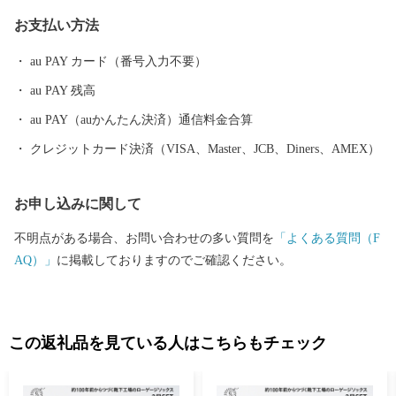
も力を入れており、生で食べられるみずみずしいサラダナスや高
お支払い方法
級いちご「古都華」などの特産品が人気です。 また、広陵町は
住民1人あたりの都市公園面積が約17平方メートルと全国平均（12
au PAY カード（番号入力不要）
平方メートル）大きく上回る公園の多い町でもあります。町の西
au PAY 残高
部には、奈良県内第2位の面積を有する馬見丘陵公園やかぐや姫に
ちなんだ竹取公園など魅力的な公園があり、地元住民に加えて町
au PAY（auかんたん決済）通信料金合算
外や県外からも親子連れなど多くの人たちが訪れる交流の中心地
クレジットカード決済（VISA、Master、JCB、Diners、AMEX）
となっています。
お申し込みに関して
不明点がある場合、お問い合わせの多い質問を
「よくある質問（F
AQ）」
に掲載しておりますのでご確認ください。
この返礼品を見ている人はこちらもチェック