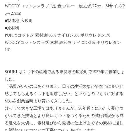
WOODYコットンスラブ 1足 色:ブルー 総丈:約27cm Mサイズ(2
5～27cm)
■製造地:広陵町
■原材料
PUFFYコットン 素材:綿96% ナイロン3% ポリウレタン1%
WOODYコットンスラブ 素材:綿96％ ナイロン3％ ポリウレタン
1％
SOUKI はくつ下の産地である奈良県の広陵町で1927年に創業しま
した。
「品質がいいのはあたりまえ、日々の生活のなかで本当に良いと
感じてもらえるくつ下を追求したい」というものづくりに対する
想いを創業当時より貫いてきました。
けっして大きな工場ではありませんが、90年近くにわたり受けつ
がれてきた技術とより良いくつ下をつくるための試行錯誤から成
る進化を大切に、素材選びから最後の仕上げまでその素材に適し
た製法でひとつひとつ丁寧につくりあげています。