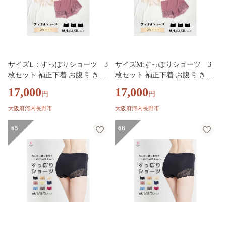
サイズL：すっぽりショーツ 3
サイズM:すっぽりショーツ 3
枚セット 補正下着 お腹 引き締
枚セット 補正下着 お腹 引き締
め 下着 大きいサイズ ショーツ
め 下着 大きいサイズ ショーツ
17,000
17,000
円
円
響かない レディース 下腹 レー
響かない レディース 下腹 レー
ス レースショーツ 深め HEAVE
ス レースショーツ 深め HEAVE
大阪府河内長野市
大阪府河内長野市
N Japan ヘブンジャパン
N Japan ヘブンジャパン
65
66