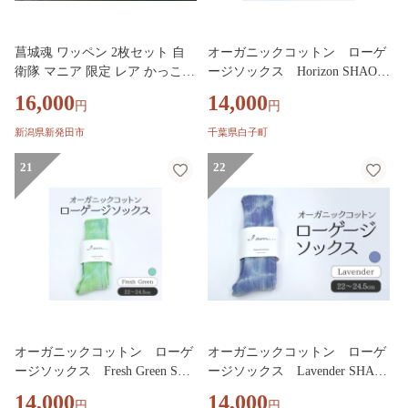
菖城魂 ワッペン 2枚セット 自
オーガニックコットン ローゲ
衛隊 マニア 限定 レア かっこい
ージソックス Horizon SHAO00
い 陸軍 歴史 新潟県 新潟 新発
4
16,000
14,000
円
円
田 新発田市 自衛隊 新発田駐屯
地 白壁兵舎 白壁兵舎広報史料
新潟県新発田市
千葉県白子町
館 白壁兵舎広報史料館売店 shir
akabe004
21
22
オーガニックコットン ローゲ
オーガニックコットン ローゲ
ージソックス Fresh Green SHA
ージソックス Lavender SHAO0
O003
02
14,000
14,000
円
円