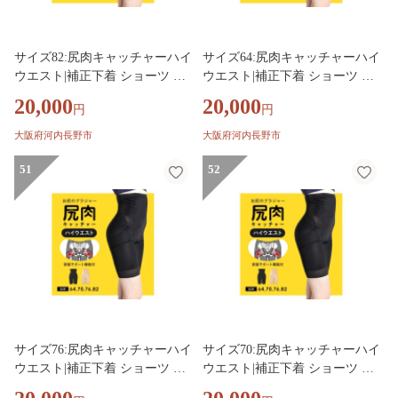
サイズ82:尻肉キャッチャーハイ
サイズ64:尻肉キャッチャーハイ
ウエスト|補正下着 ショーツ ぽ
ウエスト|補正下着 ショーツ ぽ
っこりお腹 引き締め 下着 垂れ
っこりお腹 引き締め 下着 垂れ
20,000
20,000
円
円
響かない お腹引き締め 尻 ガー
響かない お腹引き締め 尻 ガー
ドル ヒップアップ 産後 下腹 ぽ
ドル ヒップアップ 産後 下腹 ぽ
大阪府河内長野市
大阪府河内長野市
っこり パンツ お尻 ガードルシ
っこり パンツ お尻 ガードルシ
ョーツ 引き締めインナー ロン
51
ョーツ 引き締めインナー ロン
52
グ 骨盤 骨盤矯正 HEAVEN Japa
グ 骨盤 骨盤矯正 HEAVEN Japa
n ヘブンジャパン
n ヘブンジャパン
サイズ76:尻肉キャッチャーハイ
サイズ70:尻肉キャッチャーハイ
ウエスト|補正下着 ショーツ ぽ
ウエスト|補正下着 ショーツ ぽ
っこりお腹 引き締め 下着 垂れ
っこりお腹 引き締め 下着 垂れ