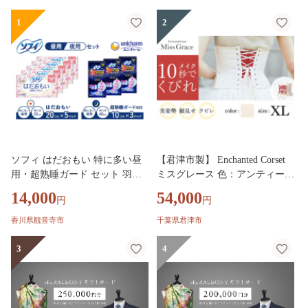
1
2
ソフィ はだおもい 特に多い昼
【君津市製】 Enchanted Corset
用・超熟睡ガード セット 羽付
ミスグレース 色：アンティーク
き ナプキン 生理用品 サニタリ
ベージュ XLサイズ 日本製 コル
14,000
54,000
円
円
ー ユニ・チャーム
セット | 元鈴木さん 元鈴木 コ
ルセット 美容 健康 ファッショ
香川県観音寺市
千葉県君津市
ン オススメ 日本製 千葉県 君津
市 きみつ
3
4