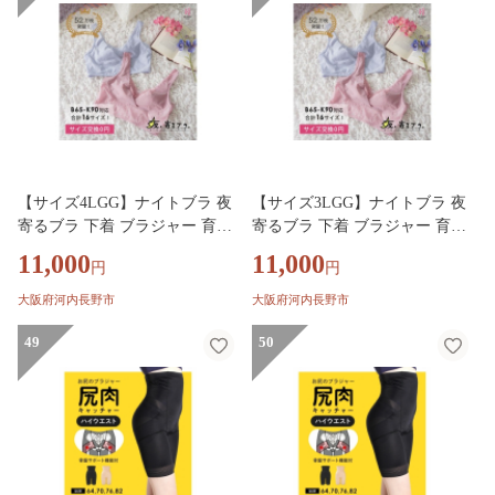
【サイズ4LGG】ナイトブラ 夜
【サイズ3LGG】ナイトブラ 夜
寄るブラ 下着 ブラジャー 育乳
寄るブラ 下着 ブラジャー 育乳
補整 補正 ノンワイヤー 脇高 下
補整 補正 ノンワイヤー 脇高 下
11,000
11,000
円
円
垂 レディース ヘブンジャパン
垂 レディース ヘブンジャパン
HEAVEN Japan
HEAVEN Japan
大阪府河内長野市
大阪府河内長野市
49
50