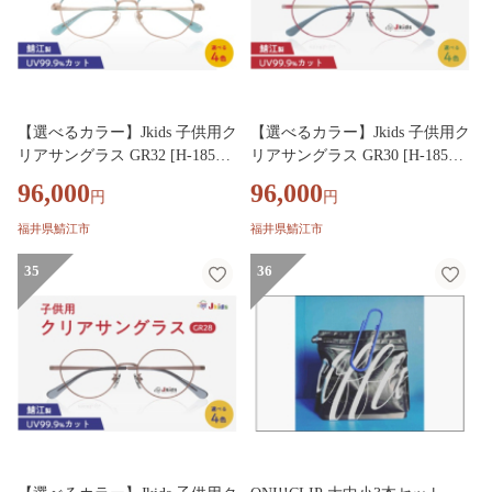
【選べるカラー】Jkids 子供用ク
【選べるカラー】Jkids 子供用ク
リアサングラス GR32 [H-18503]
リアサングラス GR30 [H-18502]
/ iOFT 日本メガネ大賞 サング
/ iOFT 日本メガネ大賞 サング
96,000
96,000
円
円
ラス めがね メガネ 眼鏡 子供用
ラス めがね メガネ 眼鏡 子供用
こども キッズ kids 男の子 女の
こども キッズ kids 男の子 女の
福井県鯖江市
福井県鯖江市
子 UVカット 紫外線 おしゃれ
子 UVカット 紫外線 おしゃれ
福井県鯖江市
35
福井県鯖江市
36