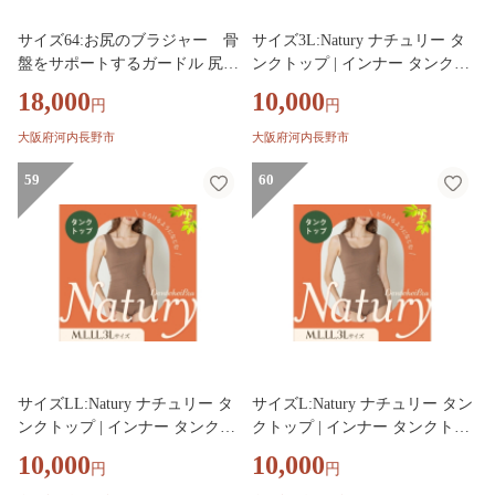
サイズ64:お尻のブラジャー 骨
サイズ3L:Natury ナチュリー タ
盤をサポートするガードル 尻肉
ンクトップ | インナー タンクト
キャッチャー | 下着 補正下着
ップ レディース リブ 大きいサ
18,000
10,000
円
円
ガードル レディース 骨盤矯正
イズ ブラ隠し スリーブレス レ
骨盤 ヒップアップ ボディシェ
ディースインナー 袖なしインナ
大阪府河内長野市
大阪府河内長野市
イパー ヘブンジャパン HEAVE
ー 下着 カップ なし 見せる タ
N Japan
59
ンクトップ ヘブンジャパン HE
60
AVEN Japan
サイズLL:Natury ナチュリー タ
サイズL:Natury ナチュリー タン
ンクトップ | インナー タンクト
クトップ | インナー タンクトッ
ップ レディース リブ 大きいサ
プ レディース リブ 大きいサイ
10,000
10,000
円
円
イズ ブラ隠し スリーブレス レ
ズ ブラ隠し スリーブレス レデ