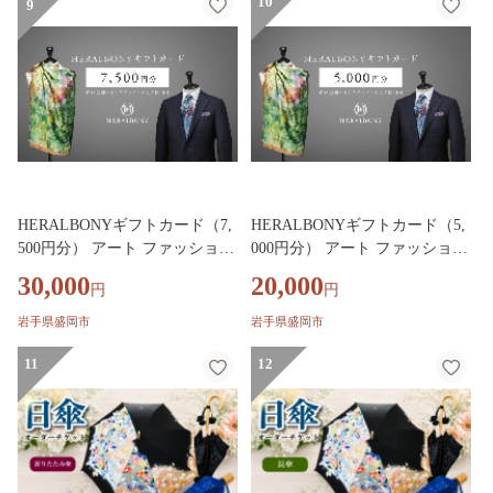
9
8
10
9
HERALBONYギフトカード（7,
HERALBONYギフトカード（5,
500円分） アート ファッション
000円分） アート ファッション
アパレル ギフト 贈り物 プレゼ
アパレル ギフト 贈り物 プレゼ
30,000
20,000
円
円
ント お祝い 贈答人気 おすすめ
ント お祝い 贈答人気 おすすめ
岩手県 盛岡市 岩手 盛岡 株式会
岩手県 盛岡市 岩手 盛岡 株式会
岩手県盛岡市
岩手県盛岡市
社ヘラルボニー heralbony007
社ヘラルボニー heralbony006
11
12