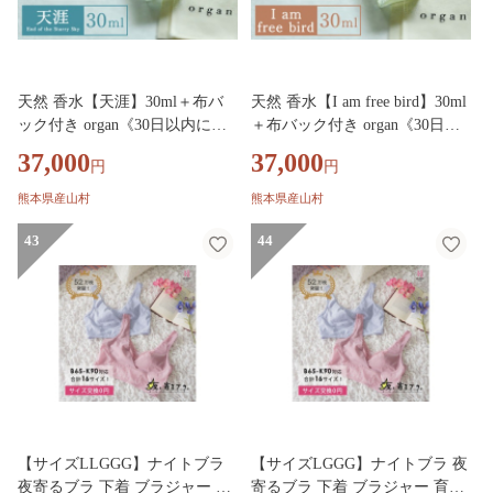
天然 香水【天涯】30ml＋布バ
天然 香水【I am free bird】30ml
ック付き organ《30日以内に出
＋布バック付き organ《30日以
荷予定(土日祝除く)》熊本県 阿
内に出荷予定(土日祝除く)》熊
37,000
37,000
円
円
蘇郡 産山村 天然 100％ 布バッ
本県 阿蘇郡 産山村 天然 100％
ク付き 贈答用 プレゼント フレ
布バック付き 贈答用 プレゼン
熊本県産山村
熊本県産山村
グランス リラックス
ト フレグランス リラックス
43
44
【サイズLLGGG】ナイトブラ
【サイズLGGG】ナイトブラ 夜
夜寄るブラ 下着 ブラジャー 育
寄るブラ 下着 ブラジャー 育乳