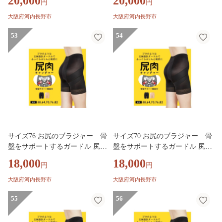
20,000
20,000
円
円
響かない お腹引き締め 尻 ガー
響かない お腹引き締め 尻 ガー
ドル ヒップアップ 産後 下腹 ぽ
ドル ヒップアップ 産後 下腹 ぽ
大阪府河内長野市
大阪府河内長野市
っこり パンツ お尻 ガードルシ
っこり パンツ お尻 ガードルシ
ョーツ 引き締めインナー ロン
53
ョーツ 引き締めインナー ロン
54
グ 骨盤 骨盤矯正 HEAVEN Japa
グ 骨盤 骨盤矯正 HEAVEN Japa
n ヘブンジャパン
n ヘブンジャパン
サイズ76:お尻のブラジャー 骨
サイズ70:お尻のブラジャー 骨
盤をサポートするガードル 尻肉
盤をサポートするガードル 尻肉
キャッチャー | 下着 補正下着
キャッチャー | 下着 補正下着
18,000
18,000
円
円
ガードル レディース 骨盤矯正
ガードル レディース 骨盤矯正
骨盤 ヒップアップ ボディシェ
骨盤 ヒップアップ ボディシェ
大阪府河内長野市
大阪府河内長野市
イパー ヘブンジャパン HEAVE
イパー ヘブンジャパン HEAVE
N Japan
55
N Japan
56