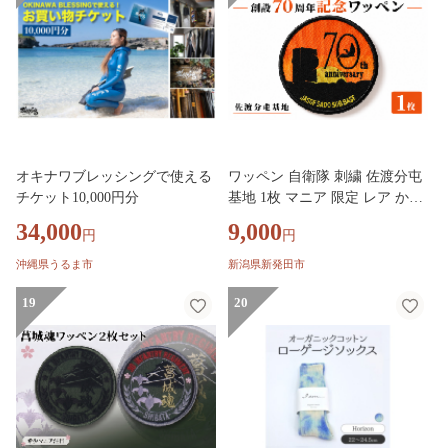
オキナワブレッシングで使える
ワッペン 自衛隊 刺繍 佐渡分屯
チケット10,000円分
基地 1枚 マニア 限定 レア かっ
こいい 航空自衛隊 陸軍 歴史 佐
34,000
9,000
円
円
渡 新潟県 新潟 新発田 新発田市
自衛隊 新発田駐屯地 白壁兵舎
沖縄県うるま市
新潟県新発田市
白壁兵舎広報史料館 白壁兵舎広
19
報史料館売店 shirakabe008
20