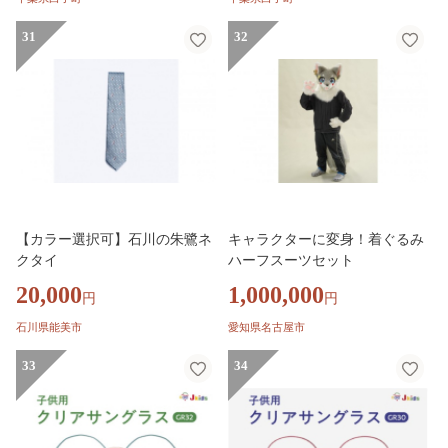
31
32
【カラー選択可】石川の朱鷺ネ
キャラクターに変身！着ぐるみ
クタイ
ハーフスーツセット
20,000
1,000,000
円
円
石川県能美市
愛知県名古屋市
33
34