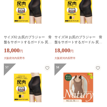
サイズ82:お尻のブラジャー 骨
サイズ58 お尻のブラジャー 骨
盤をサポートするガードル 尻肉
盤をサポートするガードル 尻肉
キャッチャー | 下着 補正下着
キャッチャー | 下着 補正下着
18,000
18,000
円
円
ガードル レディース 骨盤矯正
ガードル レディース 骨盤矯正
骨盤 ヒップアップ ボディシェ
骨盤 ヒップアップ ボディシェ
大阪府河内長野市
大阪府河内長野市
イパー ヘブンジャパン HEAVE
イパー ヘブンジャパン HEAVE
N Japan
57
N Japan
58