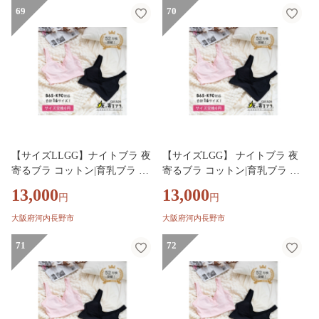
69
70
【サイズLLGG】ナイトブラ 夜
【サイズLGG】 ナイトブラ 夜
寄るブラ コットン|育乳ブラ ブ
寄るブラ コットン|育乳ブラ ブ
ラジャー 補正下着 脇肉 ノンワ
ラジャー 補正下着 脇肉 ノンワ
13,000
13,000
円
円
イヤーブラ ノンワイヤー バス
イヤーブラ ノンワイヤー バス
トアップ 綿 脇高ブラ 下着 ブラ
トアップ 綿 脇高ブラ 下着 ブラ
大阪府河内長野市
大阪府河内長野市
大きいサイズ 育乳 ワイヤーな
大きいサイズ 育乳 ワイヤーな
し 夜ブラ 夜用ブラ ナイトブラ
71
し 夜ブラ 夜用ブラ ナイトブラ
72
ジャー 補整 補正 ヘブンジャパ
ジャー 補整 補正 ヘブンジャパ
ン HEAVEN Japan
ン HEAVEN Japan