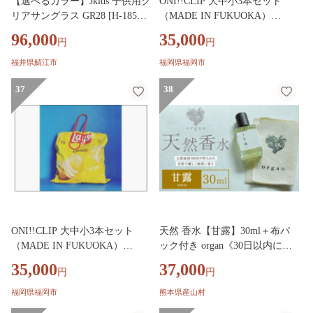
【選べるカラー】Jkids 子供用ク
ONI!!CLIP 大中小3本セット
リアサングラス GR28 [H-18501]
（MADE IN FUKUOKA）
/ iOFT 日本メガネ大賞 サング
【青】
96,000
35,000
円
円
ラス めがね メガネ 眼鏡 子供用
こども キッズ kids 男の子 女の
福井県鯖江市
福岡県福岡市
子 UVカット 紫外線 おしゃれ
福井県鯖江市
37
38
ONI!!CLIP 大中小3本セット
天然 香水【甘露】30ml＋布バ
（MADE IN FUKUOKA）
ック付き organ《30日以内に出
【赤】
荷予定(土日祝除く)》熊本県 阿
35,000
37,000
円
円
蘇郡 産山村 天然 100％ 布バッ
ク付き 贈答用 プレゼント フレ
福岡県福岡市
熊本県産山村
グランス リラックス