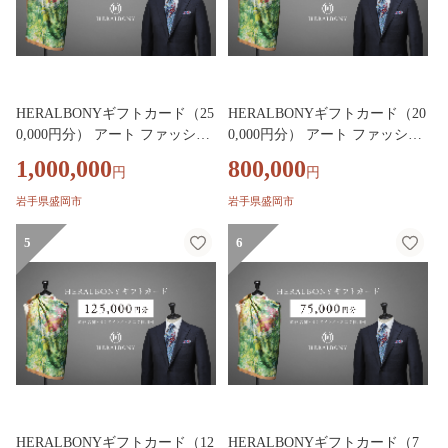
HERALBONYギフトカード（25
HERALBONYギフトカード（20
0,000円分） アート ファッショ
0,000円分） アート ファッショ
ン アパレル ギフト 贈り物 プレ
ン アパレル ギフト 贈り物 プレ
1,000,000
800,000
円
円
ゼント お祝い 贈答人気 おすす
ゼント お祝い 贈答人気 おすす
め 岩手県 盛岡市 岩手 盛岡 株
め 岩手県 盛岡市 岩手 盛岡 株
岩手県盛岡市
岩手県盛岡市
式会社ヘラルボニー heralbony01
式会社ヘラルボニー heralbony01
3
2
5
6
HERALBONYギフトカード（12
HERALBONYギフトカード（7