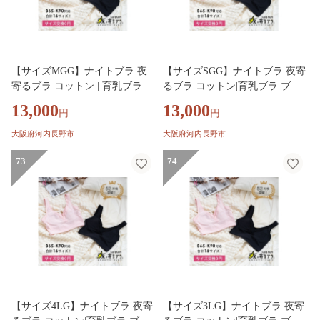
【サイズMGG】ナイトブラ 夜
【サイズSGG】ナイトブラ 夜寄
寄るブラ コットン | 育乳ブラ
るブラ コットン|育乳ブラ ブラ
ブラジャー 補正下着 脇肉 ノン
ジャー 補正下着 脇肉 ノンワイ
13,000
13,000
円
円
ワイヤーブラ ノンワイヤー バ
ヤーブラ ノンワイヤー バスト
ストアップ 綿 脇高ブラ 下着 ブ
アップ 綿 脇高ブラ 下着 ブラ
大阪府河内長野市
大阪府河内長野市
ラ 大きいサイズ 育乳 ワイヤー
大きいサイズ 育乳 ワイヤーな
なし 夜ブラ 夜用ブラ ナイトブ
73
し 夜ブラ 夜用ブラ ナイトブラ
74
ラジャー 補整 補正 ヘブンジャ
ジャー 補整 補正 ヘブンジャパ
パン HEAVEN Japan
ン HEAVEN Japan
【サイズ4LG】ナイトブラ 夜寄
【サイズ3LG】ナイトブラ 夜寄