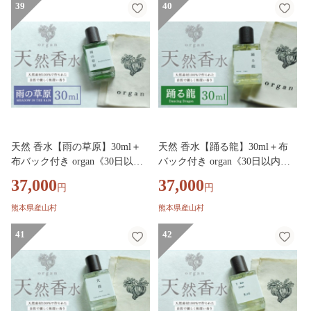
39
40
天然 香水【雨の草原】30ml＋
天然 香水【踊る龍】30ml＋布
布バック付き organ《30日以内
バック付き organ《30日以内に
に出荷予定(土日祝除く)》熊本
出荷予定(土日祝除く)》熊本県
37,000
37,000
円
円
県 阿蘇郡 産山村 天然 100％ 布
阿蘇郡 産山村 天然 100％ 布バ
バック付き 贈答用 プレゼント
ック付き 贈答用 プレゼント フ
熊本県産山村
熊本県産山村
フレグランス リラックス
レグランス リラックス
41
42