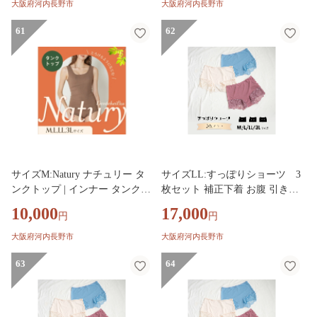
ディースインナー 袖なしインナ
ィースインナー 袖なしインナー
大阪府河内長野市
大阪府河内長野市
ー 下着 カップ なし 見せる タ
下着 カップ なし 見せる タンク
ンクトップ ヘブンジャパン HE
61
トップ ヘブンジャパン HEAVE
62
AVEN Japan
N Japan
サイズM:Natury ナチュリー タ
サイズLL:すっぽりショーツ 3
ンクトップ | インナー タンクト
枚セット 補正下着 お腹 引き締
ップ レディース リブ 大きいサ
め 下着 大きいサイズ ショーツ
10,000
17,000
円
円
イズ ブラ隠し スリーブレス レ
響かない レディース 下腹 レー
ディースインナー 袖なしインナ
ス レースショーツ 深め HEAVE
大阪府河内長野市
大阪府河内長野市
ー 下着 カップ なし 見せる タ
N Japan ヘブンジャパン
ンクトップ ヘブンジャパン HE
63
64
AVEN Japan