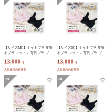
ジャー 補整 補正 ヘブンジャパ
ジャー 補整 補正 ヘブンジャパ
ン HEAVEN Japan
ン HEAVEN Japan
【サイズMG】ナイトブラ 夜寄
【サイズSG】ナイトブラ 夜寄
るブラ コットン|育乳ブラ ブラ
るブラ コットン|育乳ブラ ブラ
ジャー 補正下着 脇肉 ノンワイ
ジャー 補正下着 脇肉 ノンワイ
13,000
13,000
円
円
ヤーブラ ノンワイヤー バスト
ヤーブラ ノンワイヤー バスト
アップ 綿 脇高ブラ 下着 ブラ
アップ 綿 脇高ブラ 下着 ブラ
大阪府河内長野市
大阪府河内長野市
大きいサイズ 育乳 ワイヤーな
大きいサイズ 育乳 ワイヤーな
し 夜ブラ 夜用ブラ ナイトブラ
79
し 夜ブラ 夜用ブラ ナイトブラ
80
ジャー 補整 補正 ヘブンジャパ
ジャー 補整 補正 ヘブンジャパ
ン HEAVEN Japan
ン HEAVEN Japan