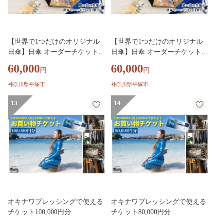
【世界で1つだけのオリジナル
【世界で1つだけのオリジナル
日傘】日傘 オーダーチケット
日傘】日傘 オーダーチケット
折りたたみ傘 折り畳み傘 オー
長傘 オーダーメイド チケット
60,000
60,000
円
円
ダーメイド チケット 傘 日傘 折
傘 日傘 折りたたみ傘 長傘 UV
りたたみ傘 長傘 UVカット UV
カット UV 日除け 着物 洋服 生
神奈川県平塚市
神奈川県平塚市
日除け 着物 洋服 生地 オリジナ
地 オリジナル オリジナル傘 プ
ル オリジナル傘 プレゼント 記
13
レゼント 記念日 ギフト オーダ
14
念日 ギフト オーダーメイドチ
ーメイドチケット 雨 梅雨 職人
ケット 雨 梅雨 職人 傘 かさ ア
傘 かさ アンブレラ こばり 神奈
ンブレラ こばり 神奈川県 平塚
川県 平塚市
市
オキナワブレッシングで使える
オキナワブレッシングで使える
チケット100,000円分
チケット80,000円分