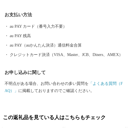
７．５度、最寒月で６．３度と温暖ですが、年間平均降水量は
１，８０９ミリで、以前から台風、水害、高潮などの被害を数多
お支払い方法
く受けています。 太平洋に面する砂州海岸には、全長約４．５キ
ロメートル、幅は広い所で約５００メートルの近畿最大の松林
au PAY カード（番号入力不要）
「煙樹ヶ浜（えんじゅがはま）」があります。
au PAY 残高
au PAY（auかんたん決済）通信料金合算
クレジットカード決済（VISA、Master、JCB、Diners、AMEX）
お申し込みに関して
不明点がある場合、お問い合わせの多い質問を
「よくある質問（F
AQ）」
に掲載しておりますのでご確認ください。
この返礼品を見ている人はこちらもチェック