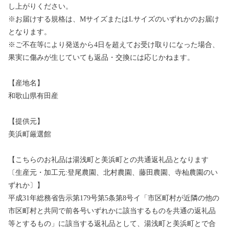
し上がりください。
※お届けする規格は、MサイズまたはLサイズのいずれかのお届け
となります。
※ご不在等により発送から4日を超えてお受け取りになった場合、
果実に傷みが生じていても返品・交換には応じかねます。
【産地名】
和歌山県有田産
【提供元】
美浜町厳選館
【こちらのお礼品は湯浅町と美浜町との共通返礼品となります
〔生産元・加工元:登尾農園、北村農園、藤田農園、寺杣農園のい
ずれか〕】
平成31年総務省告示第179号第5条第8号イ「市区町村が近隣の他の
市区町村と共同で前各号いずれかに該当するものを共通の返礼品
等とするもの」に該当する返礼品として、湯浅町と美浜町とで合