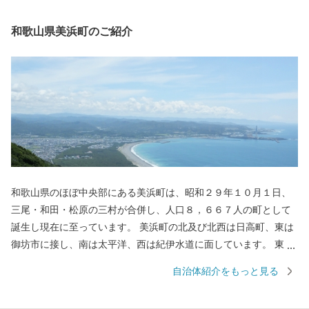
和歌山県美浜町のご紹介
和歌山県のほぼ中央部にある美浜町は、昭和２９年１０月１日、
三尾・和田・松原の三村が合併し、人口８，６６７人の町として
誕生し現在に至っています。 美浜町の北及び北西は日高町、東は
御坊市に接し、南は太平洋、西は紀伊水道に面しています。 東西
約９キロメートル、南北約２．５キロメートル、面積１２．７７
自治体紹介をもっと見る
平方キロメートルの町で、面積では和歌山県下で二番目に狭い町
であります。 当地は年間平均気温１６．６度と高く、最暖月で２