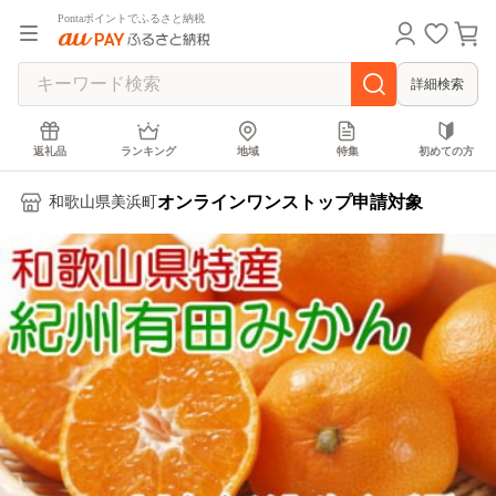
Pontaポイントでふるさと納税
詳細検索
返礼品
ランキング
地域
特集
初めての方
オンラインワンストップ申請対象
和歌山県美浜町