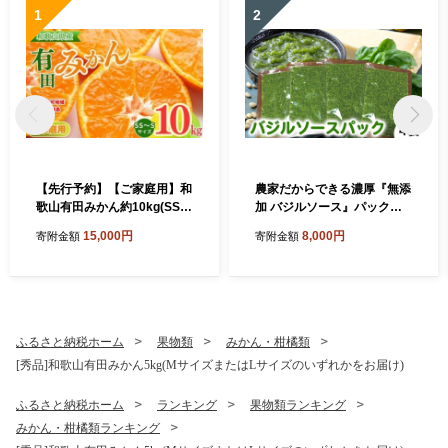
1
2
【先行予約】【ご家庭用】和
農家だからできる濃厚『無添
歌山有田みかん約10kg(SS、
加 バジルソース』パック入
Sサイズ)【美浜町】
り4袋
15,000円
8,000円
寄附金額
寄附金額
ふるさと納税ホーム
果物類
みかん・柑橘類
[秀品]和歌山有田みかん5kg(MサイズまたはLサイズのいずれかをお届け)
ふるさと納税ホーム
ランキング
果物類ランキング
みかん・柑橘類ランキング