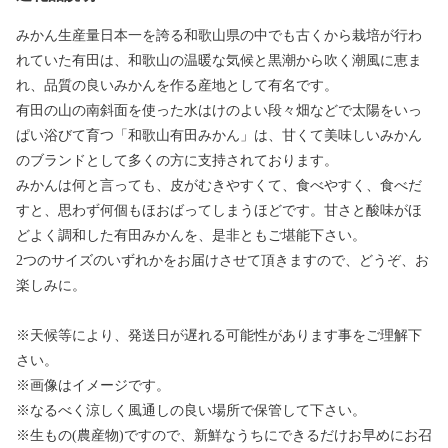
みかん生産量日本一を誇る和歌山県の中でも古くから栽培が行わ
れていた有田は、和歌山の温暖な気候と黒潮から吹く潮風に恵ま
れ、品質の良いみかんを作る産地として有名です。
有田の山の南斜面を使った水はけのよい段々畑などで太陽をいっ
ぱい浴びて育つ「和歌山有田みかん」は、甘くて美味しいみかん
のブランドとして多くの方に支持されております。
みかんは何と言っても、皮がむきやすくて、食べやすく、食べだ
すと、思わず何個もほおばってしまうほどです。甘さと酸味がほ
どよく調和した有田みかんを、是非ともご堪能下さい。
2つのサイズのいずれかをお届けさせて頂きますので、どうぞ、お
楽しみに。
※天候等により、発送日が遅れる可能性があります事をご理解下
さい。
※画像はイメージです。
※なるべく涼しく風通しの良い場所で保管して下さい。
※生もの(農産物)ですので、新鮮なうちにできるだけお早めにお召