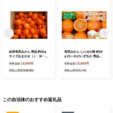
紀州有田みかん 秀品 約5kg
有田みかん しにせの味 約5k
サイズおまかせ（Ｌ・M・
g 2S～2Lのいずれか 秀品ま
S）いずれかお届け［SL48］
たは優品
14,000円
15,000円
寄附金額
寄附金額
和歌山県那智勝浦町
和歌山県有田川町
この自治体のおすすめ返礼品