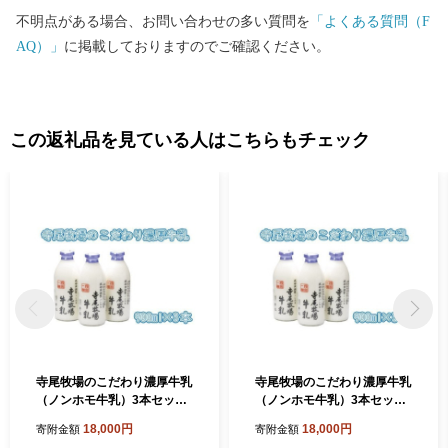
不明点がある場合、お問い合わせの多い質問を
「よくある質問（F
AQ）」
に掲載しておりますのでご確認ください。
この返礼品を見ている人はこちらもチェック
寺尾牧場のこだわり濃厚牛乳
寺尾牧場のこだわり濃厚牛乳
（ノンホモ牛乳）3本セット
（ノンホモ牛乳）3本セット
(900ml×3本) / ミルク 牛乳
(900ml×3本) 【tec700A】
18,000円
18,000円
寄附金額
寄附金額
【tec700A】