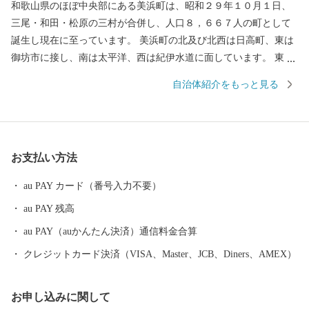
和歌山県のほぼ中央部にある美浜町は、昭和２９年１０月１日、
三尾・和田・松原の三村が合併し、人口８，６６７人の町として
誕生し現在に至っています。 美浜町の北及び北西は日高町、東は
御坊市に接し、南は太平洋、西は紀伊水道に面しています。 東西
約９キロメートル、南北約２．５キロメートル、面積１２．７７
自治体紹介をもっと見る
平方キロメートルの町で、面積では和歌山県下で二番目に狭い町
であります。 当地は年間平均気温１６．６度と高く、最暖月で２
７．５度、最寒月で６．３度と温暖ですが、年間平均降水量は
１，８０９ミリで、以前から台風、水害、高潮などの被害を数多
お支払い方法
く受けています。 太平洋に面する砂州海岸には、全長約４．５キ
ロメートル、幅は広い所で約５００メートルの近畿最大の松林
au PAY カード（番号入力不要）
「煙樹ヶ浜（えんじゅがはま）」があります。
au PAY 残高
au PAY（auかんたん決済）通信料金合算
クレジットカード決済（VISA、Master、JCB、Diners、AMEX）
お申し込みに関して