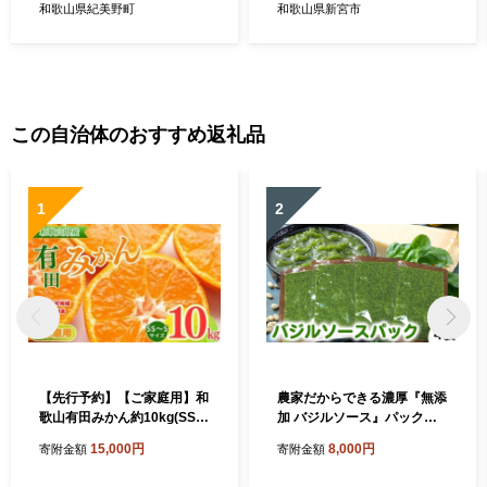
和歌山県紀美野町
和歌山県新宮市
この自治体のおすすめ返礼品
1
2
【先行予約】【ご家庭用】和
農家だからできる濃厚『無添
歌山有田みかん約10kg(SS、
加 バジルソース』パック入
Sサイズ)【美浜町】
り4袋
15,000円
8,000円
寄附金額
寄附金額