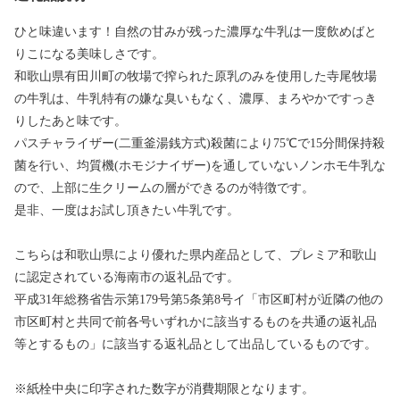
ひと味違います！自然の甘みが残った濃厚な牛乳は一度飲めばと
りこになる美味しさです。
和歌山県有田川町の牧場で搾られた原乳のみを使用した寺尾牧場
の牛乳は、牛乳特有の嫌な臭いもなく、濃厚、まろやかですっき
りしたあと味です。
パスチャライザー(二重釜湯銭方式)殺菌により75℃で15分間保持殺
菌を行い、均質機(ホモジナイザー)を通していないノンホモ牛乳な
ので、上部に生クリームの層ができるのが特徴です。
是非、一度はお試し頂きたい牛乳です。
こちらは和歌山県により優れた県内産品として、プレミア和歌山
に認定されている海南市の返礼品です。
平成31年総務省告示第179号第5条第8号イ「市区町村が近隣の他の
市区町村と共同で前各号いずれかに該当するものを共通の返礼品
等とするもの」に該当する返礼品として出品しているものです。
※紙栓中央に印字された数字が消費期限となります。