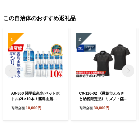
この自治体のおすすめ返礼品
1
2
A0-360 関平鉱泉水(ペットボ
C0-116-02 《霧島市ふるさ
トル)2L×10本！霧島山麓の
と納税限定品》ミズノ・薩摩
大自然の中から湧出する温泉
切子柄ポロシャツ(ブラッ
10,000円
30,000円
寄附金額
寄附金額
水♪美容と健康のミネラル成
ク・M)【ミズノ】 日本製 国
分シリカが豊富なミネラルウ
産 スポーツ 運動 トレーニン
ォーター【関平鉱泉所】霧島
グ ゴルフ ウエア ウェア 吸汗
市 シリカ水 天然水
速乾 ポロシャツ ランニング
デオドラントテープ