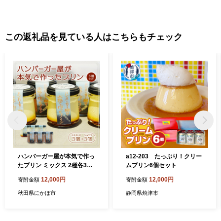
で日本一を獲得した「霧島茶」、霧島市でしか造られていない
「壺づくり黒酢」など、霧島は食の宝庫です。さらに、その美し
さと職人技で注目を集めている「薩摩錫器」や「薩摩切子」など
この返礼品を見ている人はこちらもチェック
の工芸品のほか、人気温泉宿の宿泊券など、多数揃えています。
ハンバーガー屋が本気で作っ
a12-203 たっぷり！クリー
たプリン ミックス 2種各3個
ムプリン6個セット
6個セット
12,000円
12,000円
寄附金額
寄附金額
秋田県にかほ市
静岡県焼津市