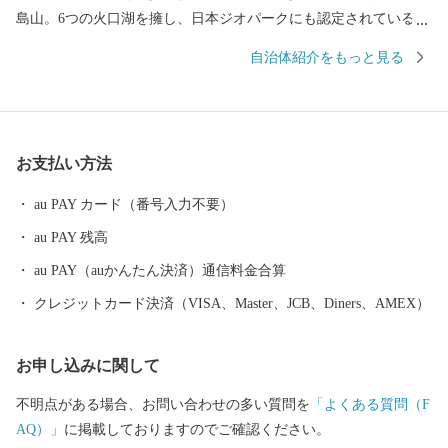
島山。6つの火口湖を擁し、日本ジオパークにも認定されている大
自然。日本で最初の国立公園に指定され、海・山・川・田園など
自治体紹介をもっと見る
の豊かな自然が広がり、その中で育つ黒豚・黒牛・黒さつま鶏・
黒酢、霧島茶などの食材が自慢のまちです。 豊富な湯量と泉質
を誇る温泉が魅力で、あの西郷隆盛や坂本龍馬も霧島の温泉と大
自然に癒されました。霧島市には人気のお宿のほか、気軽に楽し
お支払い方法
める家族湯やロケーションが最高の露天風呂、昔ながらの湯治温
泉など多種多様な温泉施設があり、自分好みの温泉を楽しむこと
au PAY カード（番号入力不要）
ができます。 また、天照大神の孫のニニギノミコトが三種の神
au PAY 残高
器を手に高千穂峰に降り立ったとされる「天孫降臨神話」が残
り、そのニニギノミコトを御祭神としている霧島神宮を中心にた
au PAY（auかんたん決済）通信料金合算
くさんのパワースポットがあり、そのパワーを求めて全国から多
クレジットカード決済（VISA、Master、JCB、Diners、AMEX）
くの人が訪れます。 鹿児島空港があるまち霧島市には、飛行機
を利用すると東京から約1時間35分、大阪なら約1時間10分で来る
お申し込みに関して
ことができます。遠いようで近いまち「霧島市」。多くの偉人が
癒されたこのまちで、みなさんも日ごろの疲れを癒してみません
不明点がある場合、お問い合わせの多い質問を
「よくある質問（F
か。 生産者の技と思いがつまった特産品 鹿児島ブランド「黒
AQ）」
に掲載しておりますのでご確認ください。
豚」に和牛オリンピック日本一の「鹿児島黒牛」、全国茶品評会