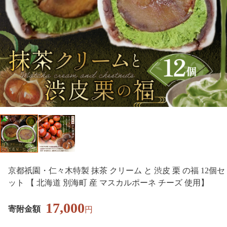
京都祇園・仁々木特製 抹茶 クリーム と 渋皮 栗 の福 12個セ
ット 【 北海道 別海町 産 マスカルポーネ チーズ 使用】
17,000
寄附金額
円