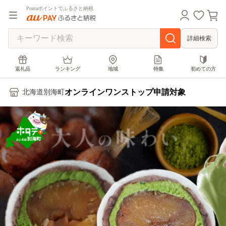
Pontaポイントでふるさと納税
詳細検索
返礼品
ランキング
地域
特集
初めての方
オンラインワンストップ申請対象
北海道別海町