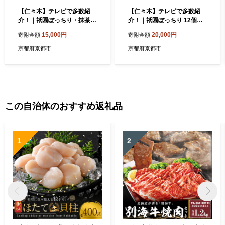
【仁々木】テレビで多数紹
【仁々木】テレビで多数紹
介！｜祇園ぽっちり・抹茶ク
介！｜祇園ぽっちり 12個入
リームと渋皮くり・ブルーベ
（フルーツ大福/祇をんにに
15,000円
20,000円
寄附金額
寄附金額
リーのセット 9個入り｜京都
ぎ）［ 京都 祇園 スイーツ お
スイーツブランド レビュー
菓子 人気 おすすめ フルーツ
京都府京都市
京都府京都市
高評価 大人気 フルーツ大福
果物 くだもの おいしい 可愛
［おしゃれ 可愛い 映え おす
い いちご あまおう ぶどう 栗
すめ お菓子 和菓子 いちご大
ギフト プレゼント 贈答 お取
福 あまおう ぶどう 栗 ギフト
り寄せ ］
プレゼント お取り寄せ］
この自治体のおすすめ返礼品
1
2