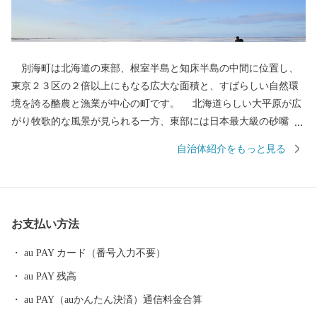
別海町は北海道の東部、根室半島と知床半島の中間に位置し、
東京２３区の２倍以上にもなる広大な面積と、すばらしい自然環
境を誇る酪農と漁業が中心の町です。 北海道らしい大平原が広
がり牧歌的な風景が見られる一方、東部には日本最大級の砂嘴
（さし）で、ラムサール条約湿地に登録されている「野付半島」
自治体紹介をもっと見る
や、南部には「風蓮湖」があり、野付風蓮道立自然公園を形成す
るなど、様々な景観を有しています。 町内には、１０万頭以上
（町人口の約７倍以上）の牛たちが暮らしており、生乳生産量は
「日本一」です。また、沿岸部では秋鮭・アサリやホッキ・ホタ
お支払い方法
テ・希少価値の高いホッカイシマエビなど様々な海産物が豊富に
水揚げされています。
au PAY カード（番号入力不要）
au PAY 残高
au PAY（auかんたん決済）通信料金合算