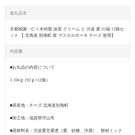
返礼品名
京都祇園・仁々木特製 抹茶 クリーム と 渋皮 栗 の福 12個セ
ット 【 北海道 別海町 産 マスカルポーネ チーズ 使用】
内容量
■お礼品の内容について
1,104ｇ (92ｇ×12個）
■原産地：チーズ 北海道別海町
■加工地：滋賀県守山市
■原材料名：渋皮栗甘露煮（栗、砂糖、洋酒）、餅粉ミック