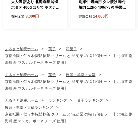
大人気 訳あり 北海道産 冷凍
別海牛 焼肉用 タレ漬け 味付
ホタテ 400g ほたて ホタテ
焼肉 1.2kg(400g×3P) 特製
帆立 貝柱 海鮮 魚介類 刺身
焼肉用つけだれつき【北海道
8,000円
14,000円
寄附金額
寄附金額
大粒 天然 海鮮 ランキング 大
別海町産】【FF000FA01】
人気 人気 おすすめ 訳あり ）
（株式会社 ファームフー
ズ）（北海道 別海町 肉 にく
牛肉 焼肉 ふるさと納税）（
肉 牛肉 北海道産肉 北海道産
牛肉 道産肉 道産牛肉 肉ギフ
ふるさと納税ホーム
菓子
和菓子
ト 牛肉ギフト 肉セット 牛肉
京都祇園・仁々木特製 抹茶 クリーム と 渋皮 栗 の福 12個セット 【 北海道 別
セット 肉お取り寄せ 牛肉お
海町 産 マスカルポーネ チーズ 使用】
取り寄せ 肉送料無料 牛肉送
料無料 焼肉 牛肉 焼肉 和牛
焼肉 焼肉用 ボリューム肉 ）
ふるさと納税ホーム
菓子
饅頭・羊羹・大福
京都祇園・仁々木特製 抹茶 クリーム と 渋皮 栗 の福 12個セット 【 北海道 別
海町 産 マスカルポーネ チーズ 使用】
ふるさと納税ホーム
ランキング
菓子ランキング
饅頭・羊羹・大福ランキング
京都祇園・仁々木特製 抹茶 クリーム と 渋皮 栗 の福 12個セット 【 北海道 別
海町 産 マスカルポーネ チーズ 使用】