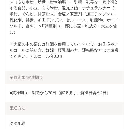
ス（もち米粉、砂糖、粉末油脂）、砂糖、乳等を主要原料と
する食品、小豆、もち米粉、還元水飴、ナチュラルチーズ、
米飴、でん粉、抹茶粉末、食塩／安定剤（加工デンプン）、
乳化剤、酵素、加工デンプン、セルロース、乳酸Na、ホエイ
ソルト、香料、ｐH調整剤（一部に小麦・乳成分・大豆を含
む）
※大福の中の栗には洋酒を使用していますので、お子様やア
ルコールに弱い方、妊婦・授乳期の方、運転時などはご遠慮
ください。アルコール分0.3％
消費期限/賞味期限
■賞味期限：製造から30日（解凍後は、解凍日含め2日）
配送方法
冷凍配送