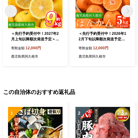
＜先行予約受付中！2027年2
＜先行予約受付中！2026年1
月上旬以降順次発送予定＞数
2月下旬以降順次発送予定＞
量限定！鹿児島県産 はるか
数量限定！鹿児島県産 手詰
12,000円
12,000円
寄附金額
寄附金額
(約9kg) 国産 柑橘 果物 果実
めぽんかん(計約5kg・2L or
くだもの フルーツ 旬 デザー
3L) 旬 フルーツ 果物 くだも
鹿児島県阿久根市
鹿児島県阿久根市
ト 期間限定 数量限定 鹿児島
の ポンカン 早生系統 デザー
県産 阿久根市産 樹上完熟 ノ
ト ノーワックス 阿久根市産
ーワックス【三笠農業生産】
期間限定 数量限定 手詰 手作
akn051-02
業【三笠農業生産】akn051-
01
この自治体のおすすめ返礼品
1
2