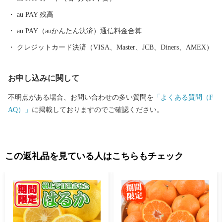
え，島の方々から“さつまじい”と呼ばれ尊敬されていました。現
au PAY 残高
在でもその功績は島酒の碑として現地に残されており，関東圏へ
の焼酎文化は，この八丈島から広がったとされています。 その
au PAY（auかんたん決済）通信料金合算
ルーツである阿久根市の芋焼酎は，現在３つの酒蔵で伝統を継承
クレジットカード決済（VISA、Master、JCB、Diners、AMEX）
しながら，丹精込めて製造されています。 ～日本人初のミシュラ
ン一つ星のシェフを育んだ阿久根～ 日本人で初めてパリでミシ
お申し込みに関して
ュランガイドの一つ星を獲得し，また，２００８年の北海道洞爺
湖サミットで総料理長を務めた中村勝宏シェフ。阿久根が生ん
不明点がある場合、お問い合わせの多い質問を
「よくある質問（F
だ，日本が誇る食の偉人です。また，中村シェフを尊敬し，料理
AQ）」
に掲載しておりますのでご確認ください。
人となった伊地知雅シェフが本場フランスで経営する「ラ・カシ
ェット」も一つ星を獲得しています。 阿久根市は，豊富な海の
幸山の幸と万葉集にも詠まれた日本三大急潮の一つ黒之瀬戸，野
生鹿が棲む海水浴場として人気の高い沖に浮かぶ無人島，阿久根
この返礼品を見ている人はこちらもチェック
大島などを有する「みどこい※１」満載のまちです。 ※１みどこ
いとは，阿久根の方言で，中心の良いところを指すことばで，
「魅(み)どころ・美(み)どころ・味(み)どころ・見(み)どころ」を
意味します。