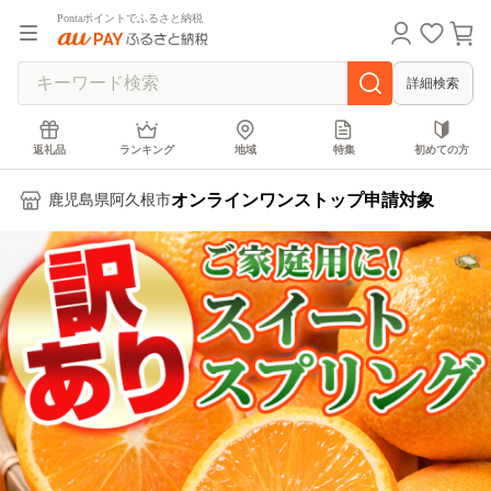
Pontaポイントでふるさと納税
詳細検索
返礼品
ランキング
地域
特集
初めての方
オンラインワンストップ申請対象
鹿児島県阿久根市