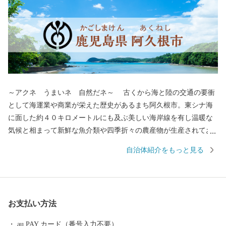
～アクネ うまいネ 自然だネ～ 古くから海と陸の交通の要衝
として海運業や商業が栄えた歴史があるまち阿久根市。東シナ海
に面した約４０キロメートルにも及ぶ美しい海岸線を有し温暖な
気候と相まって新鮮な魚介類や四季折々の農産物が生産されてお
り，「アクネ うまいネ 自然だネ」の統一ブランドで全国に
自治体紹介をもっと見る
「食のまち阿久根」として知られており，「うに丼祭り」「伊勢
えび祭り」「華のＢＢＱ ＡＫＵＮＥ」など，食のイベントに取
り組み，定着してきています。 ～焼酎を関東に伝えた阿久根～
嘉永６（１８５３）年，八丈島に密貿易の罪で流された阿久根の
お支払い方法
丹宗庄右衛門は，島津藩御用の回漕問屋。 その丹宗庄右衛門
は，八丈島でも栽培されていたさつまいもで造る焼酎の製法を伝
au PAY カード（番号入力不要）