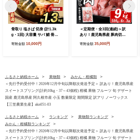
骨取り 塩さば 切身 (計1.3k
＜定期便・全3回(連続)＞訳
g・1回) 大容量 サバ 鯖 骨ぬ
あり！鹿児島県産 豚肉切り
き 骨抜き 骨なし 海産物 海鮮
落とし (計9kg) 切り落とし
10,000円
35,000円
寄附金額
寄附金額
おかず 惣菜 焼き魚 お弁当 切
こま切れ 国産 鹿児島県産 豚
り身 ジップロック チャック
肉 ブタ おかず バラ肉 個包装
付き袋 小分け 簡単調理 【グ
小分け 薄切り 切り落し 切落
ローバルフーズ】akn061-40
し 冷凍配送 小間切れ コマ 訳
アリ 【スターゼン】akn042-
53
ふるさと納税ホーム
果物類
みかん・柑橘類
＜先行予約受付中！2026年12月中旬以降順次発送予定＞ 訳あり！鹿児島県産
スイートスプリング(計約10kg・37～43個程) 柑橘 果物 フルーツ 旬 デザート
国産 鹿児島県産 阿久根市産 小玉 数量限定 期間限定 訳アリ ノーワックス
【三笠農業生産】akn051-03
ふるさと納税ホーム
ランキング
果物類ランキング
みかん・柑橘類ランキング
＜先行予約受付中！2026年12月中旬以降順次発送予定＞ 訳あり！鹿児島県産
スイートスプリング(計約10kg・37～43個程) 柑橘 果物 フルーツ 旬 デザート