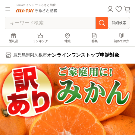
Pontaポイントでふるさと納税
詳細検索
返礼品
ランキング
地域
特集
初めての方
オンラインワンストップ申請対象
鹿児島県阿久根市