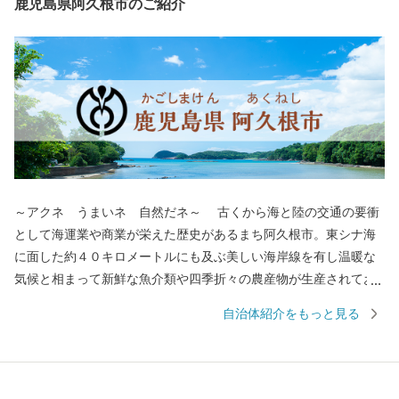
鹿児島県阿久根市のご紹介
～アクネ うまいネ 自然だネ～ 古くから海と陸の交通の要衝
として海運業や商業が栄えた歴史があるまち阿久根市。東シナ海
に面した約４０キロメートルにも及ぶ美しい海岸線を有し温暖な
気候と相まって新鮮な魚介類や四季折々の農産物が生産されてお
り，「アクネ うまいネ 自然だネ」の統一ブランドで全国に
自治体紹介をもっと見る
「食のまち阿久根」として知られており，「うに丼祭り」「伊勢
えび祭り」「華のＢＢＱ ＡＫＵＮＥ」など，食のイベントに取
り組み，定着してきています。 ～焼酎を関東に伝えた阿久根～
嘉永６（１８５３）年，八丈島に密貿易の罪で流された阿久根の