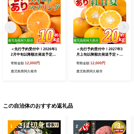
意味します。
＜先行予約受付中！2026年1
＜先行予約受付中！2027年3
2月中旬以降順次発送予定＞
月上旬以降順次発送予定＞
訳あり！鹿児島県産スイート
訳あり！鹿児島県産まかない
12,000円
12,000円
寄附金額
寄附金額
スプリング(計約10kg・37～
紅甘夏(約20kg) 国産 鹿児島
43個程) 柑橘 果物 フルーツ
産 柑橘 訳アリ 果物 フルーツ
鹿児島県阿久根市
鹿児島県阿久根市
旬 デザート 国産 鹿児島県産
旬 常温保存 紅甘夏 ベニアマ
阿久根市産 小玉 数量限定 期
ナツ 数量限定 期間限定 規格
間限定 訳アリ ノーワックス
外 デザート 阿久根市産【三
【三笠農業生産】akn051-03
笠農業生産】akn051-05
この自治体のおすすめ返礼品
1
2