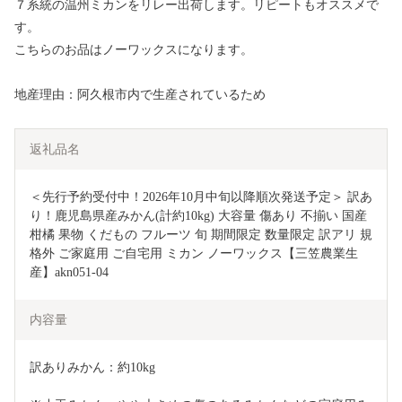
７系統の温州ミカンをリレー出荷します。リピートもオススメで
す。
こちらのお品はノーワックスになります。
地産理由：阿久根市内で生産されているため
返礼品名
＜先行予約受付中！2026年10月中旬以降順次発送予定＞ 訳あ
り！鹿児島県産みかん(計約10kg) 大容量 傷あり 不揃い 国産 
柑橘 果物 くだもの フルーツ 旬 期間限定 数量限定 訳アリ 規
格外 ご家庭用 ご自宅用 ミカン ノーワックス【三笠農業生
産】akn051-04
内容量
訳ありみかん：約10kg