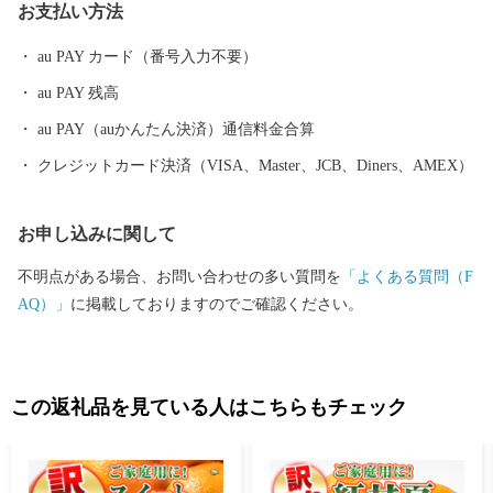
お支払い方法
丹宗庄右衛門は，島津藩御用の回漕問屋。 その丹宗庄右衛門
は，八丈島でも栽培されていたさつまいもで造る焼酎の製法を伝
au PAY カード（番号入力不要）
え，島の方々から“さつまじい”と呼ばれ尊敬されていました。現
au PAY 残高
在でもその功績は島酒の碑として現地に残されており，関東圏へ
の焼酎文化は，この八丈島から広がったとされています。 その
au PAY（auかんたん決済）通信料金合算
ルーツである阿久根市の芋焼酎は，現在３つの酒蔵で伝統を継承
クレジットカード決済（VISA、Master、JCB、Diners、AMEX）
しながら，丹精込めて製造されています。 ～日本人初のミシュラ
ン一つ星のシェフを育んだ阿久根～ 日本人で初めてパリでミシ
お申し込みに関して
ュランガイドの一つ星を獲得し，また，２００８年の北海道洞爺
湖サミットで総料理長を務めた中村勝宏シェフ。阿久根が生ん
不明点がある場合、お問い合わせの多い質問を
「よくある質問（F
だ，日本が誇る食の偉人です。また，中村シェフを尊敬し，料理
AQ）」
に掲載しておりますのでご確認ください。
人となった伊地知雅シェフが本場フランスで経営する「ラ・カシ
ェット」も一つ星を獲得しています。 阿久根市は，豊富な海の
幸山の幸と万葉集にも詠まれた日本三大急潮の一つ黒之瀬戸，野
生鹿が棲む海水浴場として人気の高い沖に浮かぶ無人島，阿久根
この返礼品を見ている人はこちらもチェック
大島などを有する「みどこい※１」満載のまちです。 ※１みどこ
いとは，阿久根の方言で，中心の良いところを指すことばで，
「魅(み)どころ・美(み)どころ・味(み)どころ・見(み)どころ」を