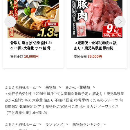
骨取り 塩さば 切身 (計1.3k
＜定期便・全3回(連続)＞訳
g・1回) 大容量 サバ 鯖 骨ぬ
あり！鹿児島県産 豚肉切り
き 骨抜き 骨なし 海産物 海鮮
落とし (計9kg) 切り落とし
10,000円
35,000円
寄附金額
寄附金額
おかず 惣菜 焼き魚 お弁当 切
こま切れ 国産 鹿児島県産 豚
り身 ジップロック チャック
肉 ブタ おかず バラ肉 個包装
付き袋 小分け 簡単調理 【グ
小分け 薄切り 切り落し 切落
ローバルフーズ】akn061-40
し 冷凍配送 小間切れ コマ 訳
アリ 【スターゼン】akn042-
53
ふるさと納税ホーム
果物類
みかん・柑橘類
＜先行予約受付中！2026年10月中旬以降順次発送予定＞ 訳あり！鹿児島県産
みかん(計約10kg) 大容量 傷あり 不揃い 国産 柑橘 果物 くだもの フルーツ 旬
期間限定 数量限定 訳アリ 規格外 ご家庭用 ご自宅用 ミカン ノーワックス
【三笠農業生産】akn051-04
ふるさと納税ホーム
ランキング
果物類ランキング