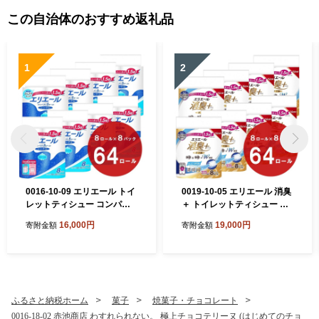
この自治体のおすすめ返礼品
1
2
0016-10-09 エリエール トイ
0019-10-05 エリエール 消臭
レットティシュー コンパク
＋ トイレットティシュー し
トシングル 8ロール×8パック
っかり香るフレッシュクリア
16,000円
19,000円
寄附金額
寄附金額
64ロール 1.5倍巻 82.5m ト
の香り コンパクトダブル 8ロ
イレットペーパー シングル
ール×8パック 64ロール 1.5
パルプ100％ 香りつき 日用
倍巻 37.5m トイレットペー
品 消耗品 備蓄
パー ダブル パルプ100％ 消
臭 防臭 日用品 消耗品 備蓄
ふるさと納税ホーム
菓子
焼菓子・チョコレート
0016-18-02 赤池商店 わすれられない。 極上チョコテリーヌ (はじめてのチョ