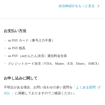
い自然景観』、名物「富士宮やきそば」や富士山の恵みを生かし
自治体紹介をもっと見る
て生産された農産物、ニジマス、日本酒といった『美食』など、
様々な美しさに彩られた、バラエティ豊かなまちです。 市内には
富士山本宮浅間大社、静岡県富士山世界遺産センター、白糸ノ滝
などの「世界文化遺産富士山」の構成資産があり、富士山の麓で
お支払い方法
育まれた歴史文化を体感できます。 市の北部にある朝霧高原で
は、富士山をバックに草を食べる牛など、のどかな風景が楽しめ
au PAY カード（番号入力不要）
ます。 また、近年は多くのキャンプ客で賑わっており、キャンプ
au PAY 残高
の他にも、パラグライダー、E-BIKEなどのアクティビティを楽し
むことができます。 ぜひ富士宮市へ足を運んでいただき、魅力を
au PAY（auかんたん決済）通信料金合算
感じていただけたら幸いです。
クレジットカード決済（VISA、Master、JCB、Diners、AMEX）
お申し込みに関して
不明点がある場合、お問い合わせの多い質問を
「よくある質問（F
AQ）」
に掲載しておりますのでご確認ください。