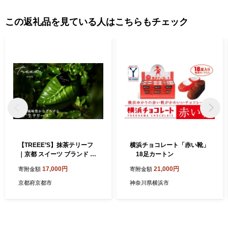
この返礼品を見ている人はこちらもチェック
【TREEE’S】抹茶テリーフ
横浜チョコレート「赤い靴」
｜京都 スイーツ ブランド 人
18足カートン
気 抹茶スイーツ [ 抹茶生テリ
17,000円
21,000円
寄附金額
寄附金額
ーヌ リーフ型チョコテリー
ヌ ワインソムリエが作るチ
京都府京都市
神奈川県横浜市
ョコレート オーガニック グ
ルメ おすすめ 贅沢 ご褒美 お
菓子 洋菓子 チョコ ギフト プ
レゼント 贈答 お取り寄せ 通
販 送料無料 ］