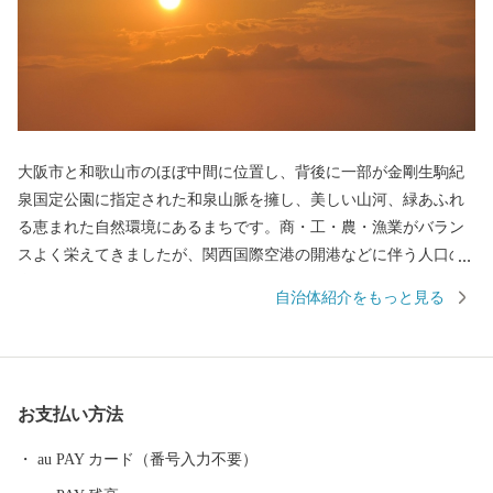
大阪市と和歌山市のほぼ中間に位置し、背後に一部が金剛生駒紀
泉国定公園に指定された和泉山脈を擁し、美しい山河、緑あふれ
る恵まれた自然環境にあるまちです。商・工・農・漁業がバラン
スよく栄えてきましたが、関西国際空港の開港などに伴う人口の
増加とともに、商業・サービス業が盛んになっています。 名前の
自治体紹介をもっと見る
由来は、中世以来の村名「佐野」に旧国名和泉を冠したもので、
伝承では「狭い原野」ということから「狭野」というようにな
り、それが転じて「佐野」とよばれるようになったといわれてい
ます。 昭和23年4月1日、佐野町の市制施行により泉佐野市（いず
お支払い方法
みさのし）が誕生し、昭和29年、南中通村、日根野村、長滝村、
上之郷村、大土村の5カ村が合併し、現在の市域が形成されていま
au PAY カード（番号入力不要）
す。 平成6年9月に開港した関空によるインパクトを最大限に活用