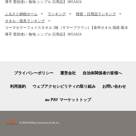
薄手 普段使い 無地 シンプル 日用品】 005A624
ふるさと納税ホーム
ランキング
雑貨・日用品ランキング
タオル・寝具ランキング
コーマカラーフェイスタオル 2枚（サマーブラウン) 【泉州タオル 国産 吸水
薄手 普段使い 無地 シンプル 日用品】 005A624
プライバシーポリシー
運営会社
自治体関係者の皆様へ
利用規約
ウェブアクセシビリティの取り組み
お問い合わせ
au PAY マーケットトップ
© 2016 KDDI/au Commerce & Life, Inc.