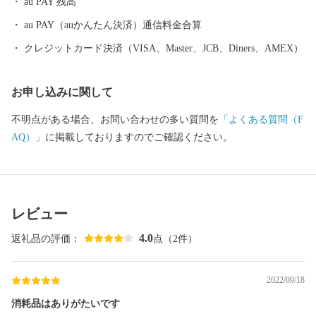
au PAY 残高
し、世界と日本を結ぶ玄関都市として、21世紀にふさわしい国際
都市をめざしてまちづくりに取り組んでいます。
au PAY（auかんたん決済）通信料金合算
クレジットカード決済（VISA、Master、JCB、Diners、AMEX）
お申し込みに関して
不明点がある場合、お問い合わせの多い質問を
「よくある質問（F
AQ）」
に掲載しておりますのでご確認ください。
レビュー
4.0
返礼品の評価：
点（2件）
2022/09/18
消耗品はありがたいです