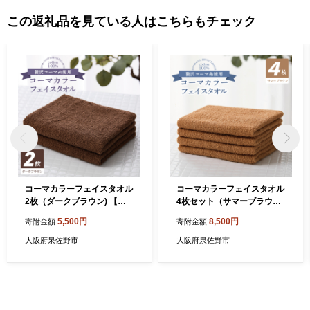
この返礼品を見ている人はこちらもチェック
コーマカラーフェイスタオル
コーマカラーフェイスタオル
2枚（ダークブラウン) 【泉
4枚セット（サマーブラウ
州タオル 国産 吸水 薄手 普段
ン）【泉州タオル 国産 吸水
5,500円
8,500円
寄附金額
寄附金額
使い 無地 シンプル 日用品】
薄手 普段使い 無地 シンプル
005A782
日用品】 010B1907
大阪府泉佐野市
大阪府泉佐野市