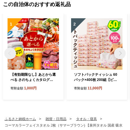
この自治体のおすすめ返礼品
1
2
【有効期限なし】あとから選
ソフトパックティッシュ 60
べる さのちょくカタログ
パック×400枚 200組【ピュ
（寄附1,000円コース）【泉
アパルプ100％ 高評価 人気
1,000円
11,000円
寄附金額
寄附金額
佐野市 ふるさとギフト 4000
急上昇 まとめ買い 日用品 常
品以上 高評価 肉 ビール 海鮮
備品 てぃっしゅ 備蓄 防災 箱
野菜 定期便 タオル ティッシ
なし】 010B1754
ュ 後から カタログギフト あ
とからセレクト】 sn020
ふるさと納税ホーム
雑貨・日用品
タオル・寝具
コーマカラーフェイスタオル 2枚（サマーブラウン) 【泉州タオル 国産 吸水