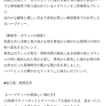
内面から美しく、をコンセプトに疲れを癒す等の働きがあるハー
ブと柳谷観音で取り扱われているメグスリノキご祈祷茶をブレン
ド。
ほのかな酸味と優しい甘みで赤色が美しい柳谷観音でのみ手に入
るハーブティー。
《勝龍寺：ガラシャの面影》
高貴な中に冷静と真の強さを宿す青色から穏やかな夜明けの空の
色へ変化するブレンド。
青色はガラシャの実父・明智光秀の家紋にある桔梗の色とガラシ
ャの内に秘められた強さを表し、青色から変化した後のお茶の色
は幸せだった新婚時代の暖かな陽の光を表しました。
ペパーミントが爽やかなスッキリした味わいのブレンド。
■加工地：長岡京市
【ハーブティーの美味しい淹れ方】
(1)熱湯でティーポットとティーカップを温めておき、温まったら