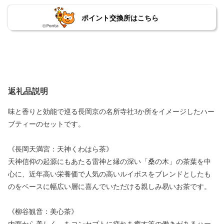
ポイント交換所はこちら
返礼品説明
味と香りと効能で巡る長岡京の名所寺社3か所をイメージしたハー
ブティーのセットです。
《長岡天満宮：天神くわはら茶》
天神信仰の起源にもあたる雷神と縁の深い「桑の木」の茶葉を中
心に、近年高い栄養価で人気の高いルイボスをブレンドとしたも
のをベースに幅広い層に喜んでいただける親しみ易いお茶です。
《柳谷観音：美心茶》