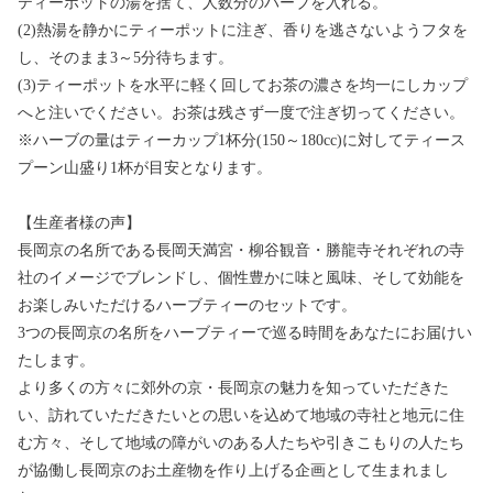
ティーポットの湯を捨て、人数分のハーブを入れる。
(2)熱湯を静かにティーポットに注ぎ、香りを逃さないようフタを
し、そのまま3～5分待ちます。
(3)ティーポットを水平に軽く回してお茶の濃さを均一にしカップ
へと注いでください。お茶は残さず一度で注ぎ切ってください。
※ハーブの量はティーカップ1杯分(150～180cc)に対してティース
プーン山盛り1杯が目安となります。
【生産者様の声】
長岡京の名所である長岡天満宮・柳谷観音・勝龍寺それぞれの寺
社のイメージでブレンドし、個性豊かに味と風味、そして効能を
お楽しみいただけるハーブティーのセットです。
3つの長岡京の名所をハーブティーで巡る時間をあなたにお届けい
たします。
より多くの方々に郊外の京・長岡京の魅力を知っていただきた
い、訪れていただきたいとの思いを込めて地域の寺社と地元に住
む方々、そして地域の障がいのある人たちや引きこもりの人たち
が協働し長岡京のお土産物を作り上げる企画として生まれまし