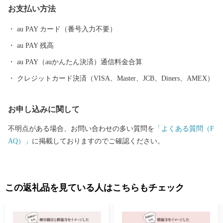
お支払い方法
（現在は勝竜寺城公園として整備）が今も残るなど、豊かな歴史
資源に彩られた街でもあります。 京都府長岡京市の見どころ 明智
au PAY カード（番号入力不要）
光秀最期の城 勝竜寺城公園 本能寺の変の後、「山崎・勝龍寺城
au PAY 残高
の合戦」の舞台ともなった勝龍寺城。細川忠興と明智光秀の娘・
玉（のちの細川ガラシャ）の輿入れを再現した「ガラシャ祭」の
au PAY（auかんたん決済）通信料金合算
メイン会場でもあります。展示室には、光秀や玉などゆかりの人
クレジットカード決済（VISA、Master、JCB、Diners、AMEX）
物の資料を展示しています。 京都随一のキリシマツツジ 長岡天
満宮 学問の神様・菅原道真公を祀る長岡天満宮は、キリシマツツ
お申し込みに関して
ジの名所として知られています。樹齢約170年の燃えるような真紅
に染まったツツジの回廊は圧巻の景色です。 京都屈指のもみじ
不明点がある場合、お問い合わせの多い質問を
「よくある質問（F
寺 光明寺 西山浄土宗の総本山。数百本のモミジが彩りを添える
AQ）」
に掲載しておりますのでご確認ください。
約2万坪に及ぶ境内では、視界一面を紅葉に染める約200ｍの「も
みじ参道」があり、フォトジェニックなもみじシーンに出会えま
す。 四季折々の花手水で話題 柳谷観音 楊谷寺 平安時代より眼
病を癒す祈願所として、皇室をはじめあらゆる人々に信仰されて
この返礼品を見ている人はこちらもチェック
きた由緒あるお寺です。近年、手水鉢に四季折々の花々を彩る花
手水がSNSで話題沸騰中。初夏は40種、約5,000株のアジサイ、秋
には紅葉が楽しめます。