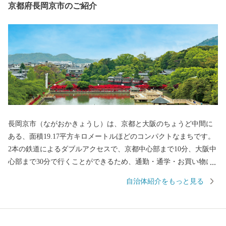
京都府長岡京市のご紹介
長岡京市（ながおかきょうし）は、京都と大阪のちょうど中間に
ある、面積19.17平方キロメートルほどのコンパクトなまちです。
2本の鉄道によるダブルアクセスで、京都中心部まで10分、大阪中
心部まで30分で行くことができるため、通勤・通学・お買い物に
とっても便利！ 多くの子育て世代に選ばれ続けるまちでもあり
自治体紹介をもっと見る
ます。 一方で、市内には西山連峰をはじめとする豊かな自然が残
り、田園風景が広がるのんびりとした雰囲気も人気の理由。市の
名前にもある「長岡京」の都がかつて置かれた地でもあり、ま
た、戦国一の知将「明智光秀」が最期の夜を過ごした勝龍寺城