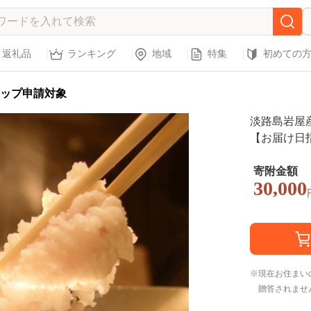
返礼品
ランキング
地域
特集
初めての
ップ申請対象
淡路島岩屋産 
【お届け日
寄附金額
30,000
現在お住まい
贈答されませ