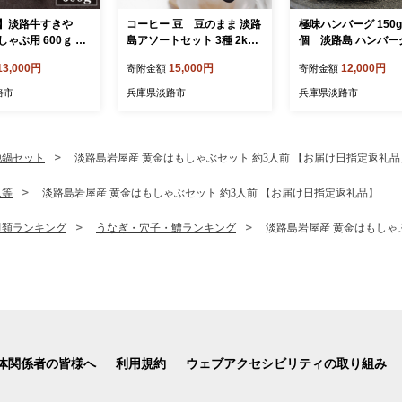
】淡路牛すきや
コーヒー 豆 豆のまま 淡路
極味ハンバーグ 150g
しゃぶ用 600ｇ
島アソートセット 3種 2kg
個 淡路島 ハンバ
（500g×計4袋） 飲み比べ
13,000円
15,000円
12,000円
寄附金額
寄附金額
路市
兵庫県淡路市
兵庫県淡路市
他鍋セット
淡路島岩屋産 黄金はもしゃぶセット 約3人前 【お届け日指定返礼品
魚等
淡路島岩屋産 黄金はもしゃぶセット 約3人前 【お届け日指定返礼品】
貝類ランキング
うなぎ・穴子・鱧ランキング
淡路島岩屋産 黄金はもしゃ
体関係者の皆様へ
利用規約
ウェブアクセシビリティの取り組み