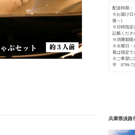
配送時期：
※お届け日
後～)
※日時指定
記載くださ
※消費期限
※火曜日・
着は指定で
※ご希望に
平 0799-
兵庫県淡路