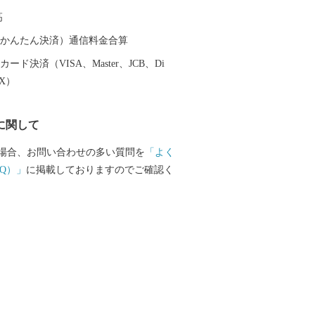
と言っても、淡路島のブランド牛『淡路ビ
高
淡路島で生まれる子牛はとても評価が高
表する神戸ビーフや特産松阪牛の約6割は
（auかんたん決済）通信料金合算
』と同じ、自然豊かな淡路島で育った子
ード決済（VISA、Master、JCB、Di
やかな太陽と、潮風が運ぶミネラルをたっ
EX）
地で育った淡路島の牛は、旨味が濃く、
の違いを実感いただける品質を誇りま
に関して
場合、お問い合わせの多い質問を
「よく
Q）」
に掲載しておりますのでご確認く