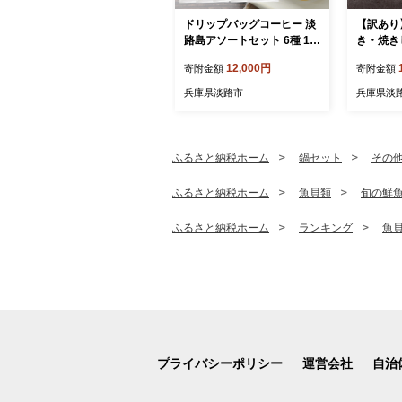
ドリップバッグコーヒー 淡
【訳あり
路島アソートセット 6種 12
き・焼き
0袋 飲み比べ コーヒー
訳あり
12,000円
寄附金額
寄附金額
兵庫県淡路市
兵庫県淡
ふるさと納税ホーム
鍋セット
その
ふるさと納税ホーム
魚貝類
旬の鮮
ふるさと納税ホーム
ランキング
魚
プライバシーポリシー
運営会社
自治