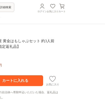
詳細検索
ログイン
お気に入り
カート
方
黄金はもしゃぶセット 約3人前
指定返礼品】
円
お気に入り
の自治体へ寄附申込いただいた場合、返礼品は
ん。