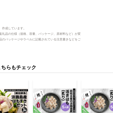
、作成しています。
返礼品の仕様（規格、容量、パッケージ、原材料など）が変
品のパッケージやラベルに記載されている注意書きなどをご
こちらもチェック