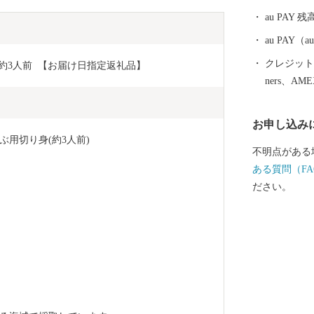
ます。 なん
au PAY 残
ーフ。』ここ
く、日本を代
au PAY
『淡路ビーフ
クレジットカ
約3人前  【お届け日指定返礼品】
牛です。 穏
ners、AM
ぷり含んだ大
誰もがその味
お申し込み
す。
用切り身(約3人前) 　
不明点がある
ある質問（FA
ださい。