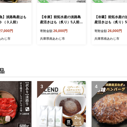
魚】淡路島産はも
【冷凍】前拓水産の淡路島
【冷蔵】前拓水産の
ト（３人前）
産活きはも（炙り）5人前
産活きはも（炙り）
◆配送6月3日～8月30日
◆配送6月3日～8月3
27,000円
26,000円
26,000円
寄附金額
寄附金額
あわじ市
兵庫県南あわじ市
兵庫県南あわじ市
品
3
4