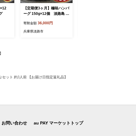
×12
【定期便3ヶ月】極味ハンバ
淡路島 藻塩レモンスカッシ
ーグ
ーグ 150g×12個 淡路島 ハ
ュ 340ml×24本 炭酸飲料
ンバーグ
ご当地サイダー
36,000円
29,000円
寄附金額
寄附金額
兵庫県淡路市
兵庫県淡路市
】
ぶセット 約3人前 【お届け日指定返礼品】
お問い合わせ
au PAY マーケットトップ