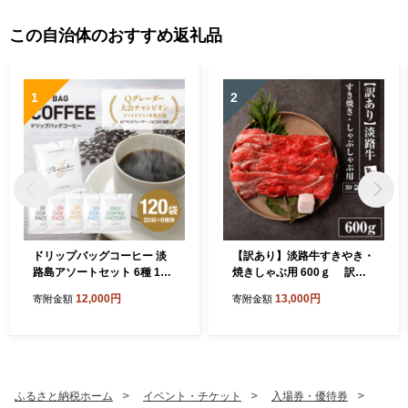
この自治体のおすすめ返礼品
1
2
ドリップバッグコーヒー 淡
【訳あり】淡路牛すきやき・
路島アソートセット 6種 120
焼きしゃぶ用 600ｇ 訳あ
袋 飲み比べ コーヒー
り
12,000円
13,000円
寄附金額
寄附金額
ふるさと納税ホーム
イベント・チケット
入場券・優待券