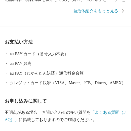
市」を結ぶ世界最大の吊橋「明石海峡大橋」が人々を魅了し続け
自治体紹介をもっと見る
ています。 淡路島はかつて朝廷に食材を献上していた「御食国」
と言われています。 辛味が少なく、甘いことで有名な淡路島のた
まねぎをはじめ、明石海峡が生み出す潮の流れと餌の豊富さによ
って鯛やいかなご、鱧やタコなど季節に応じて新鮮で美味しい魚
お支払い方法
が揚がります。 なんと言っても、淡路島のブランド牛『淡路ビー
フ。』ここ淡路島で生まれる子牛はとても評価が高く、日本を代
au PAY カード（番号入力不要）
表する神戸ビーフや特産松阪牛の約6割は『淡路ビーフ』と同じ、
au PAY 残高
自然豊かな淡路島で育った子牛です。 穏やかな太陽と、潮風が運
ぶミネラルをたっぷり含んだ大地で育った淡路島の牛は、旨味が
au PAY（auかんたん決済）通信料金合算
濃く、誰もがその味の違いを実感いただける品質を誇ります。
クレジットカード決済（VISA、Master、JCB、Diners、AMEX）
お申し込みに関して
不明点がある場合、お問い合わせの多い質問を
「よくある質問（F
AQ）」
に掲載しておりますのでご確認ください。