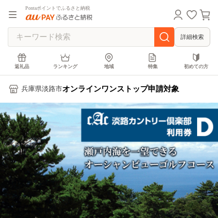
Pontaポイントでふるさと納税
詳細検索
返礼品
ランキング
地域
特集
初めての方
オンラインワンストップ申請対象
兵庫県淡路市