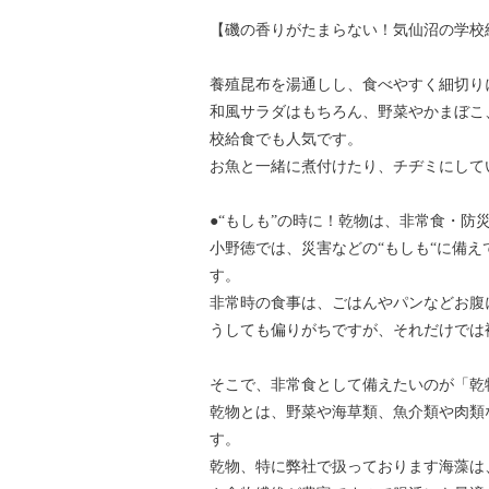
【磯の香りがたまらない！気仙沼の学校
養殖昆布を湯通しし、食べやすく細切り
和風サラダはもちろん、野菜やかまぼこ
校給食でも人気です。
お魚と一緒に煮付けたり、チヂミにして
●“もしも”の時に！乾物は、非常食・防
小野徳では、災害などの“もしも“に備
す。
非常時の食事は、ごはんやパンなどお腹
うしても偏りがちですが、それだけでは
そこで、非常食として備えたいのが「乾
乾物とは、野菜や海草類、魚介類や肉類
す。
乾物、特に弊社で扱っております海藻は