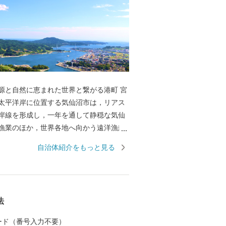
源と自然に恵まれた世界と繋がる港町 宮
太平洋岸に位置する気仙沼市は，リアス
岸線を形成し，一年を通して静穏な気仙
漁業のほか，世界各地へ向かう遠洋漁船
なっています。 水産都市 気仙沼の心臓
自治体紹介をもっと見る
沼市魚市場は，世界の海で漁獲されたマ
，三陸沖で漁獲され，水揚げ量日本一を
オ，気仙沼の代名詞「フカヒレ」の原料
，沿岸域で養殖された牡蠣，ワカメ，ホ
法
ど多くの海産物が所狭しと並ぶ光景は圧
のほかにも，自然景観を活かした唐桑半島
 カード（番号入力不要）