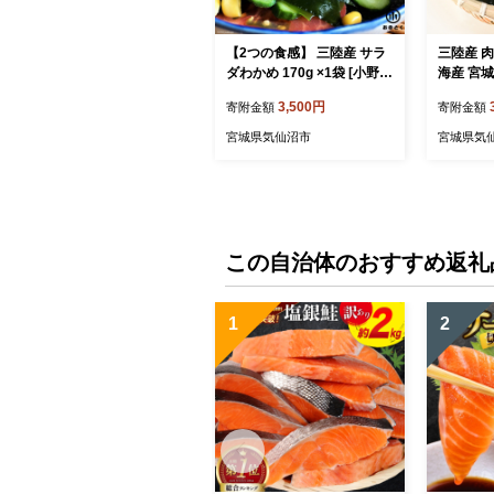
【2つの食感】 三陸産 サラ
三陸産 肉厚
ダわかめ 170g ×1袋 [小野徳
海産 宮城
宮城県 気仙沼市 20565559]
661] 
3,500円
寄附金額
寄附金額
海藻 ワカメ わかめ 若布 塩
物 おやつ
蔵わかめ 塩蔵 コリコリ シ
煮物 煮し
宮城県気仙沼市
宮城県気
ャキシャキ 冷蔵
類 常温
この自治体のおすすめ返礼
1
2