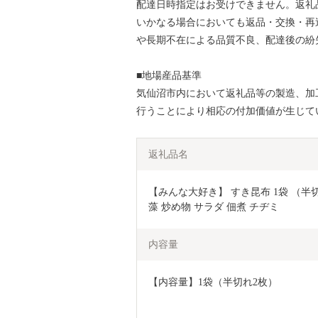
配達日時指定はお受けできません。返礼
いかなる場合においても返品・交換・再
や長期不在による品質不良、配達後の紛
■地場産品基準
気仙沼市内において返礼品等の製造、加
行うことにより相応の付加価値が生じて
返礼品名
【みんな大好き】 すき昆布 1袋 （半切れ2
藻 炒め物 サラダ 佃煮 チヂミ
内容量
【内容量】1袋（半切れ2枚）