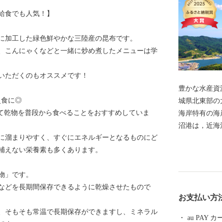
給食でも人気！】
に加工した緑色鮮やかな三陸産の昆布です。
、こんにゃくなどと一緒に炒め煮したメニューは学
いただくのもオススメです！
豊かな水産資
災食に◎
城県北東部の
えて乾物を普段から食べることをおすすめしていま
海岸特有の海
沼港は，近海
に溜まりやすく、すぐにエネルギーとなるものにど
の一大基地と
補えない栄養素も多くあります。
部である気仙
グロ類のほか
物」です。
誇る生鮮カツ
などを長期間保存できるように乾燥させたもので
となるサメ類
お支払い方
ヤ，ホタテな
、そもそも常温で長期保存ができますし、ミネラル
巻。 魚市場
au PAY