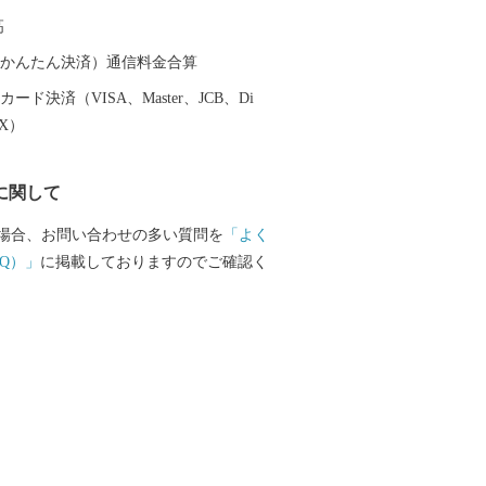
陸部の牧場，平泉の黄金文化を支えたと
高
跡など、多くの観光スポットも魅力で
鮮度抜群の魚介類やフカヒレを使った料理
（auかんたん決済）通信料金合算
Ｂ級グルメとして人気沸騰中の気仙沼ホ
ード決済（VISA、Master、JCB、Di
特産の野菜など，美食の街としての一面
EX）
大きな被害を受
興に向けて歩みを進める気仙沼市を応援
に関して
！！
場合、お問い合わせの多い質問を
「よく
Q）」
に掲載しておりますのでご確認く