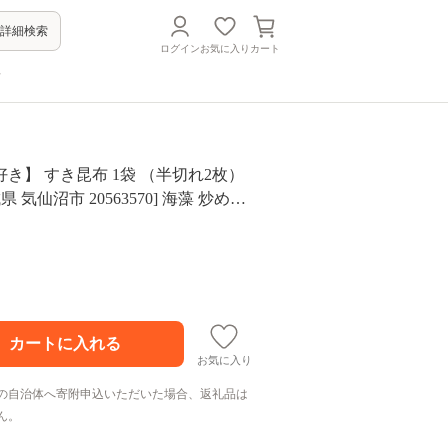
詳細検索
ログイン
お気に入り
カート
方
き】 すき昆布 1袋 （半切れ2枚）
県 気仙沼市 20563570] 海藻 炒め物
 チヂミ
お気に入り
の自治体へ寄附申込いただいた場合、返礼品は
ん。