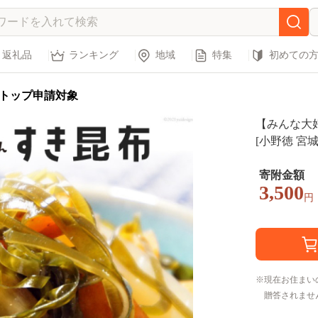
返礼品
ランキング
地域
特集
初めての
トップ申請対象
【みんな大好
[小野徳 宮城
サラダ 佃煮
寄附金額
3,500
円
現在お住まい
贈答されませ