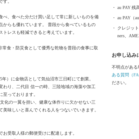
です。
や岩井崎，内
au PAY 残
も伝わる金山
食べ、食べた分だけ買い足して常に新しいものを備
す。 また，
au PAY
点からも優れています。 普段から食べているもの
はもちろん，
クレジットカ
ストレスも軽減できると考えています。
ルモンや地元
ners、AM
も持っています。 東日本大震災により
、非常食・防災食として優秀な乾物を普段の食事に取
けましたが復
お申し込み
してください
不明点がある
ある質問（FA
昭和5年）に金物店として気仙沼市三日町にて創業。
ださい。
変わり、二代目 信一の時、三陸地域の海藻や加工
に至っております。
食文化の一翼を担い、健康な体作りに欠かせない三
て美味しいと喜んでくれる人をつないでいきます。
でお受取人様の郵便受けに配達します。