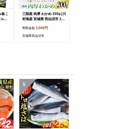
み板こ
三陸産 肉厚 わかめ 200g [川
マルニ
村海産 宮城県 気仙沼市 205
5640
63926] 海産物 ワカメ 若芽
3,000円
寄附金額
 おつま
国産 塩蔵 サラダ 酢の物 常
布 板
温 海藻
宮城県気仙沼市
ブ 海
5
6