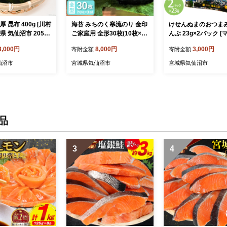
 昆布 400g [川村
海苔 みちのく寒流のり 金印
けせんぬまのおつま
県 気仙沼市 20564
ご家庭用 全形30枚(10枚×3
んぶ 23g×2パック [
海産物 コンブ 佃煮 煮
袋) [小野徳 宮城県 気仙沼市
シ 宮城県 気仙沼市 20
3,000円
8,000円
3,000円
寄附金額
寄附金額
 おつまみ おでん
20565154] 国産 のり 乾物
64] おつまみ おやつ
め 出汁 海藻 魚介
焼き海苔 焼きのり ノリ
み板こんぶ こんぶ 昆
仙沼市
宮城県気仙沼市
宮城県気仙沼市
こんぶ 板昆布 板コン
藻 ヘルシー
品
3
4