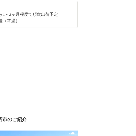
ら1～2ヶ月程度で順次出荷予定
送（常温）
沼市のご紹介