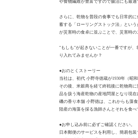
や食物繊維が豊富ですので腸活にも最適
さらに、乾物を普段の食事でも日常的に
蓄する「ローリングストック法」という
が災害時の食卓に並ぶことで、災害時の
“もしも“が起きないことが一番ですが
り入れてみませんか？
●おのとくストーリー
当社は、初代 小野寺徳蔵が1930年（
その後、米穀商を経て終戦後に乾物商に
品を扱う海産乾物の産地問屋となり現在
磯の香り本舗 小野徳は、これからも藻
陸産の海藻を採る漁師さんとそれを食べ
●お申し込み前に必ずご確認ください。
日本郵便のサービスを利用し、簡易包装