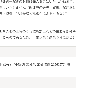
品発送手配後のお届け先の変更はいたしかねます。
送はいたしません（配達中の紛失・破損、配達遅延
失・盗難、他お受取人様都合による不着など）。
工その他の工程のうち乾燥加工などの主要な部分を
いるものであるため。（告示第５条第３号に該当）
枚） [小野徳 宮城県 気仙沼市 20563570] 海