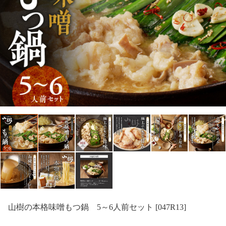
山樹の本格味噌もつ鍋 5～6人前セット [047R13]