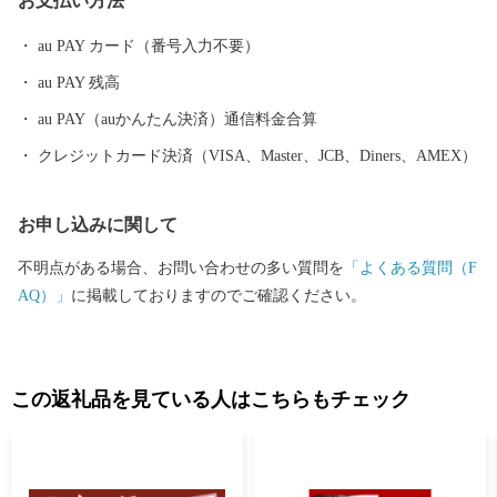
お支払い方法
年間居城とした城でもあります。2004年から始められた発掘調査
により、史実が次々と明らかとなり、全国からも注目を浴びてい
au PAY カード（番号入力不要）
ます。 日本三大地鶏の一つ、名古屋コーチンは、元尾張藩士によ
au PAY 残高
り何年もの歳月をかけ小牧市で作り出されたものです。名古屋コ
ーチンの肉質は弾力に富み、よくしまって歯ごたえがあり、「こ
au PAY（auかんたん決済）通信料金合算
く」のある旨みがあります。小牧市内の飲食店では様々なメニュ
クレジットカード決済（VISA、Master、JCB、Diners、AMEX）
ーが考案され、ジャンルを問わず名古屋コーチンを味わうことが
できます。
お申し込みに関して
不明点がある場合、お問い合わせの多い質問を
「よくある質問（F
AQ）」
に掲載しておりますのでご確認ください。
この返礼品を見ている人はこちらもチェック