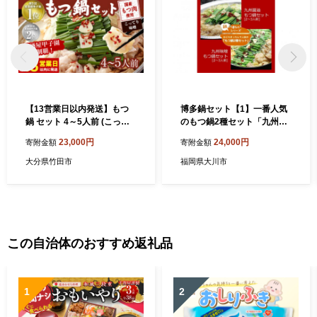
【13営業日以内発送】もつ
博多鍋セット【1】一番人気
鍋 セット 4～5人前 (こって
のもつ鍋2種セット「九州醤
り味噌)【陽はまたのぼる】
油もつ鍋」と「九州味噌もつ
23,000円
24,000円
寄附金額
寄附金額
鍋」4～6人前 D22R
大分県竹田市
福岡県大川市
この自治体のおすすめ返礼品
1
2