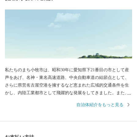
私たちのまち小牧市は、昭和30年に愛知県下21番目の市として産
声をあげ、名神・東名高速道路、中央自動車道の結節点として、
さらに県営名古屋空港を擁するなど恵まれた広域的交通条件を生
かし、内陸工業都市として飛躍的な発展をしてきました。また、
小牧市のシンボルである史跡小牧山をはじめとする多くの歴史的
自治体紹介をもっと見る
資産も有し、豊かな自然と文化の薫るまちでもあります。 小牧山
城は天正12年（1584）、小牧・長久手の合戦で徳川家康の本陣と
なったことで知られていますが、それを遡ること21年前の永禄6年
（1563）に織田信長が初めて自らの手で築き、岐阜に移るまでの4