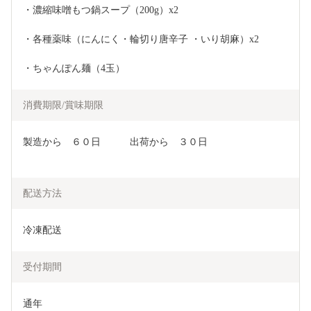
・濃縮味噌もつ鍋スープ（200g）x2
・各種薬味（にんにく・輪切り唐辛子 ・いり胡麻）x2
・ちゃんぽん麺（4玉）
消費期限/賞味期限
製造から　６０日　　　出荷から　３０日
配送方法
冷凍配送
受付期間
通年