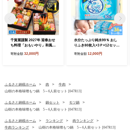
千賀屋謹製 2027年 迎春おせ
水分たっぷり純水99％ おし
ち料理「おもいやり」和風三
りふき80枚入×3Ｐ×12セット
段重 3人前 全38品 冷蔵 おせ
（合計36個） ウエットティ
32,000円
12,000円
寄附金額
寄附金額
ち料理 年内配送 お節 冷蔵お
ッシュ ウェットティッシュ
せち 人気 [035S02]
ウエットシート ウェットシ
ート [032T01]
ふるさと納税ホーム
肉
牛肉
山樹の本格味噌もつ鍋 5～6人前セット [047R13]
ふるさと納税ホーム
鍋セット
モツ鍋
山樹の本格味噌もつ鍋 5～6人前セット [047R13]
ふるさと納税ホーム
ランキング
肉ランキング
牛肉ランキング
山樹の本格味噌もつ鍋 5～6人前セット [047R13]