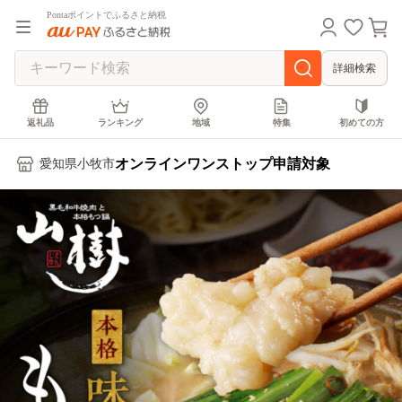
Pontaポイントでふるさと納税
詳細検索
返礼品
ランキング
地域
特集
初めての方
オンラインワンストップ申請対象
愛知県小牧市