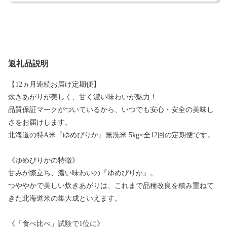
返礼品説明
【12ヵ月連続お届け定期便】
炊きあがりが美しく、甘く濃い味わいが魅力！
品質保証マークがついているから、いつでも安心・安全の美味し
さをお届けします。
北海道の特A米『ゆめぴりか』無洗米 5kg×全12回の定期便です。
《ゆめぴりかの特徴》
甘みが際立ち、濃い味わいの『ゆめぴりか』。
つややかで美しい炊きあがりは、これまで品種改良を積み重ねて
きた北海道米の集大成といえます。
《「食べ比べ」試験で1位に》