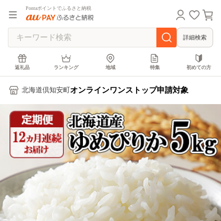
Pontaポイントでふるさと納税
詳細検索
返礼品
ランキング
地域
特集
初めての方
オンラインワンストップ申請対象
北海道倶知安町