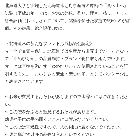
北海道大学と実施した北海道米と府県産有名銘柄の「食べ比べ」
試験（平成21年）では、お米の外観、香り、硬さ、粘り、そして
総合評価（おいしさ）について、銘柄を伏せた状態で約600名が評
価。その結果、総合評価1位に。
《北海道米の新たなブランド形成協議会認定》
マークで品質を保証。北海道では生産から販売までが一丸となっ
て「ゆめぴりか」の品質維持・ブランド化に取り組んでいます。
マークは基準を満たす「ゆめぴりか」が使用されていることを証
明するもの。「おいしさと安全・安心の印」としてパッケージに
も表示されています。
※お米が変質するおそれがありますので水濡れにはご注意くださ
い。
※この袋をかぶると窒息するおそれがあります。
幼児や子供の手の届くところには置かないでください。
※この袋は可燃性ですので、火の側には置かないでください。
※袋に指定物以外の品物は入れないでください。