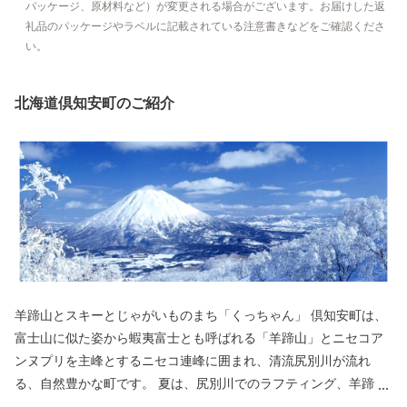
パッケージ、原材料など）が変更される場合がございます。お届けした返
礼品のパッケージやラベルに記載されている注意書きなどをご確認くださ
い。
北海道倶知安町のご紹介
羊蹄山とスキーとじゃがいものまち「くっちゃん」 倶知安町は、
富士山に似た姿から蝦夷富士とも呼ばれる「羊蹄山」とニセコア
ンヌプリを主峰とするニセコ連峰に囲まれ、清流尻別川が流れ
る、自然豊かな町です。 夏は、尻別川でのラフティング、羊蹄山
麓でのサイクリング、登山、ゴルフなどのアウトドアスポーツの