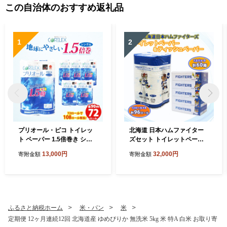
この自治体のおすすめ返礼品
1
2
プリオール・ピコ トイレッ
北海道 日本ハムファイター
ト ペーパー 1.5倍巻き シン
ズセット トイレットペーパ
グル 90m 12ロール 6パック
ー ダブル 30m 96ロール テ
13,000円
32,000円
寄附金額
寄附金額
日本製 まとめ買い リサイク
ィッシュペーパー 200組 60
ル 防災 常備品 トイレ トイレ
箱 まとめ買い 日本製 リサイ
ットペーパー 消耗品 日用品
クル 防災 常備品 消耗品 生活
備蓄 送料無料 北海道 倶知安
必需品 備蓄 ペーパー 日ハム
町 倶知安町
ファイターズ 倶知安町
ふるさと納税ホーム
米・パン
米
定期便 12ヶ月連続12回 北海道産 ゆめぴりか 無洗米 5kg 米 特A 白米 お取り寄