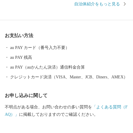
自治体紹介をもっと見る
人気が高く、近年は夏を涼しく過ごす長期滞在者も増えていま
す。豊富な羊蹄山の伏流水を利用し、じゃがいもやメロン、アス
パラガスなどの農業も盛んです。 「スキーの町宣言」をした倶知
安町は、「東洋のサンモリッツ」とも呼ばれるスキーの聖地で、
お支払い方法
冬になると日本だけではなく世界各国から多くのスキーヤーやス
ノーボーダーが、上質なパウダースノーを楽しみに訪れます。
au PAY カード（番号入力不要）
au PAY 残高
au PAY（auかんたん決済）通信料金合算
クレジットカード決済（VISA、Master、JCB、Diners、AMEX）
お申し込みに関して
不明点がある場合、お問い合わせの多い質問を
「よくある質問（F
AQ）」
に掲載しておりますのでご確認ください。