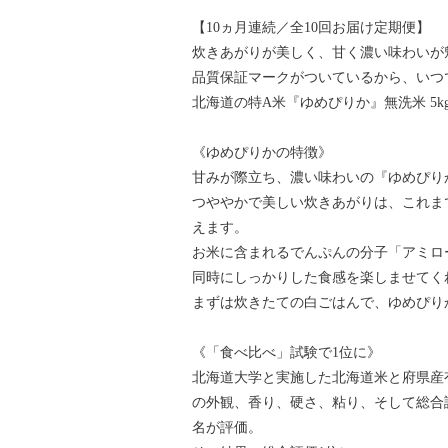
【10ヵ月連続／全10回お届け定期便】
炊きあがりが美しく、甘く濃い味わいが
品質保証マークがついているから、いつ
北海道の特A米『ゆめぴりか』無洗米 5k
《ゆめぴりかの特徴》
甘みが際立ち、濃い味わいの『ゆめぴり
つややかで美しい炊きあがりは、これま
えます。
お米に含まれるでんぷんの分子「アミロ
同時にしっかりした食感を楽しませてく
まずは炊きたての白ごはんで、ゆめぴり
《「食べ比べ」試験で1位に》
北海道大学と実施した北海道米と府県産有
の外観、香り、硬さ、粘り、そして総合評
名が評価。