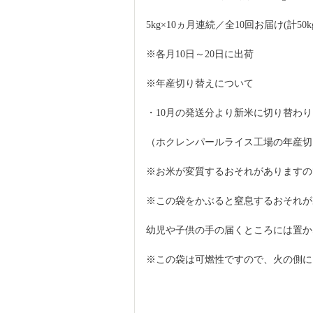
5kg×10ヵ月連続／全10回お届け(計50k
※各月10日～20日に出荷
※年産切り替えについて
・10月の発送分より新米に切り替わ
（ホクレンパールライス工場の年産切
※お米が変質するおそれがありますの
※この袋をかぶると窒息するおそれが
幼児や子供の手の届くところには置か
※この袋は可燃性ですので、火の側に