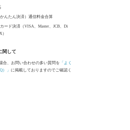
ではなく世界各国から多くのスキーヤー
高
ダーが、上質なパウダースノーを楽しみ
（auかんたん決済）通信料金合算
ード決済（VISA、Master、JCB、Di
EX）
に関して
場合、お問い合わせの多い質問を
「よく
Q）」
に掲載しておりますのでご確認く