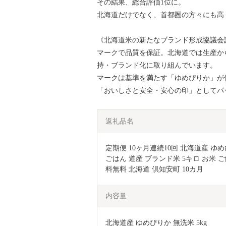
その結果、総合評価1位に。
北海道だけでなく、首都圏の方々にも高
《北海道米の新たなブランド形成協議会
マークで品質を保証。北海道では生産か
持・ブランド化に取り組んでいます。
マークは基準を満たす「ゆめぴりか」が
「おいしさと安全・安心の印」としてパ
返礼品名
定期便 10ヶ月連続10回 北海道産 ゆめぴ
ごはん 道産 ブランド米 5キロ お米 
料無料 北海道 倶知安町 10カ月 
内容量
北海道産 ゆめぴりか 無洗米 5kg