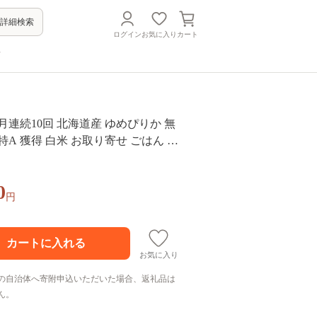
詳細検索
ログイン
お気に入り
カート
方
ヶ月連続10回 北海道産 ゆめぴりか 無
米 特A 獲得 白米 お取り寄せ ごはん 道
米 5キロ お米 ご飯 北海道米 ようて
合 ホクレン 送料無料 北海道 倶知
0
円
お気に入り
の自治体へ寄附申込いただいた場合、返礼品は
ん。