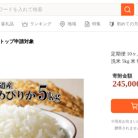
返礼品
ランキング
地域
特集
初めての
トップ申請対象
定期便 10
洗米 5kg 
産 ブランド
い農業協同組
寄附金額
245,00
安町 10カ月
現在お住まい
贈答されませ