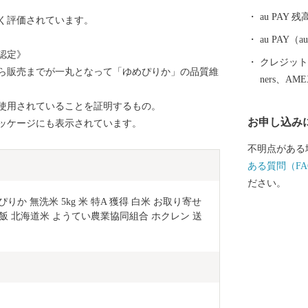
ると日本だけ
au PAY 残
く評価されています。
やスノーボー
に訪れます。
au PAY
認定》
クレジットカ
ら販売までが一丸となって「ゆめぴりか」の品質維
ners、AM
使用されていることを証明するもの。
お申し込み
ッケージにも表示されています。
不明点がある
ある質問（FA
ださい。
りか 無洗米 5kg 米 特A 獲得 白米 お取り寄せ 
ご飯 北海道米 ようてい農業協同組合 ホクレン 送