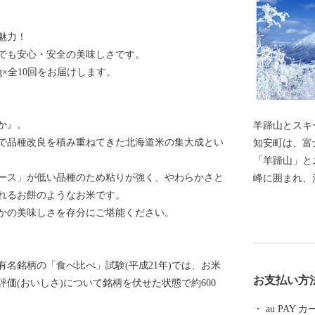
魅力！
でも安心・安全の美味しさです。
g×全10回をお届けします。
か』。
羊蹄山とスキ
で品種改良を積み重ねてきた北海道米の集大成とい
知安町は、富
「羊蹄山」と
ース」が低い品種のため粘りが強く、やわらかさと
峰に囲まれ、
れるお餅のようなお米です。
す。 夏は、
かの美味しさを存分にご堪能ください。
イクリング、
の人気が高く
増えています
名銘柄の「食べ比べ」試験(平成21年)では、お米
がいもやメロ
お支払い方
価(おいしさ)について銘柄を伏せた状態で約600
す。 「スキ
サンモリッツ
au PAY