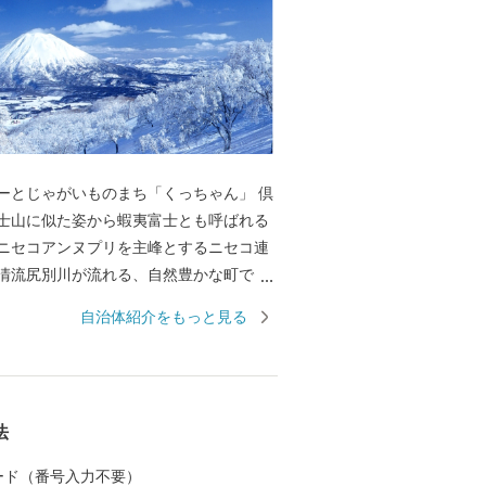
ーとじゃがいものまち「くっちゃん」 倶
士山に似た姿から蝦夷富士とも呼ばれる
ニセコアンヌプリを主峰とするニセコ連
清流尻別川が流れる、自然豊かな町で
尻別川でのラフティング、羊蹄山麓でのサ
自治体紹介をもっと見る
登山、ゴルフなどのアウトドアスポーツ
、近年は夏を涼しく過ごす長期滞在者も
。豊富な羊蹄山の伏流水を利用し、じゃ
ン、アスパラガスなどの農業も盛んで
法
ーの町宣言」をした倶知安町は、「東洋の
」とも呼ばれるスキーの聖地で、冬にな
 カード（番号入力不要）