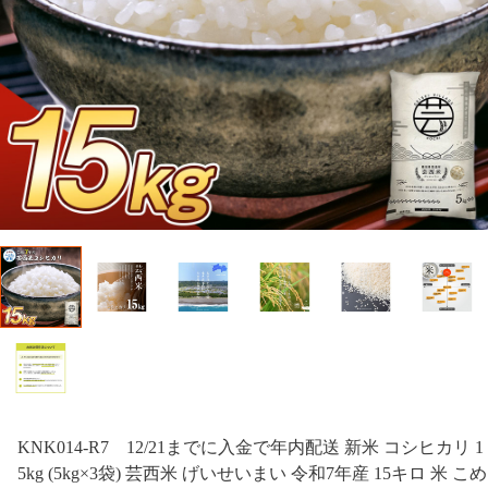
KNK014-R7 12/21までに入金で年内配送 新米 コシヒカリ 1
5kg (5kg×3袋) 芸西米 げいせいまい 令和7年産 15キロ 米 こめ