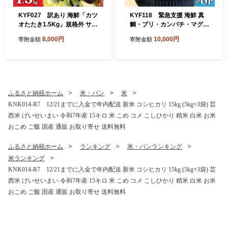
KYF027 訳あり 海鮮「カツ
KYF118 緊急支援 海鮮 真
オたたき1.5Kg」規格外 サイ
鯛・ブリ・カンパチ・マグロ
ズ不揃い傷 わけあり 人気 故
の漬け丼セット4種×2P《迷
8,000円
10,000円
寄附金額
寄附金額
郷納税 ランキング 本場 高
子の真鯛を食べて応援 養殖
知 かつおのたたき 返礼品 80
生産業者応援プロジェクト》
00円 冷凍 カツオのタタキ 訳
応援 惣菜 そうざい 冷凍 保存
アリかつおのタタキ【koyof
食 小分け パック 高知 海鮮丼
r】【高知県共通返礼品】ギ
一人暮らし〈高知市共通返礼
フト 食べ物
品〉
ふるさと納税ホーム
米・パン
米
KNK014-R7 12/21までに入金で年内配送 新米 コシヒカリ 15kg (5kg×3袋) 芸
西米 げいせいまい 令和7年産 15キロ 米 こめ コメ こしひかり 精米 白米 お米
おこめ ご飯 国産 通販 お取り寄せ 送料無料
ふるさと納税ホーム
ランキング
米・パンランキング
米ランキング
KNK014-R7 12/21までに入金で年内配送 新米 コシヒカリ 15kg (5kg×3袋) 芸
西米 げいせいまい 令和7年産 15キロ 米 こめ コメ こしひかり 精米 白米 お米
おこめ ご飯 国産 通販 お取り寄せ 送料無料