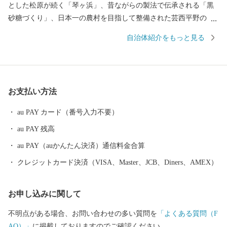
とした松原が続く「琴ヶ浜」、昔ながらの製法で伝承される「黒
砂糖づくり」、日本一の農村を目指して整備された芸西平野の
「ビニールハウス群」。 先人たちが築き、守ってきた多くを次
自治体紹介をもっと見る
の世代に受け継ぐため、村民のみなさんと共に工夫して課題に立
ち向かっています。芸西村の挑戦に、皆様の応援をお願いしま
す。
お支払い方法
au PAY カード（番号入力不要）
au PAY 残高
au PAY（auかんたん決済）通信料金合算
クレジットカード決済（VISA、Master、JCB、Diners、AMEX）
お申し込みに関して
不明点がある場合、お問い合わせの多い質問を
「よくある質問（F
AQ）」
に掲載しておりますのでご確認ください。