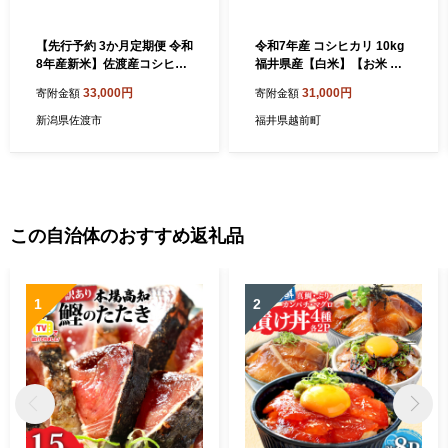
【先行予約 3か月定期便 令和
令和7年産 コシヒカリ 10kg
8年産新米】佐渡産コシヒカ
福井県産【白米】【お米 こ
リ 精米5kg×全3回 合計15kg
め 米 コメ こしひかり 10キ
33,000円
31,000円
寄附金額
寄附金額
| 新潟県産コシヒカリ 新潟産
ロ 精米 人気品種】 [e30-c01
コシヒカリ 佐渡産コシヒカ
4]
新潟県佐渡市
福井県越前町
リ 新潟県産こしひかり 佐渡
産こしひかり お米 米 こしひ
かり 白米 精米 ブランド米 お
こめ コメ 5キロ にいがた さ
ど 新潟県 佐渡市
この自治体のおすすめ返礼品
1
2