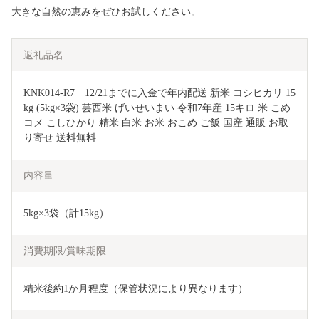
大きな自然の恵みをぜひお試しください。
返礼品名
KNK014-R7　12/21までに入金で年内配送 新米 コシヒカリ 15
kg (5kg×3袋) 芸西米 げいせいまい 令和7年産 15キロ 米 こめ 
コメ こしひかり 精米 白米 お米 おこめ ご飯 国産 通販 お取
り寄せ 送料無料
内容量
5kg×3袋（計15kg）
消費期限/賞味期限
精米後約1か月程度（保管状況により異なります）