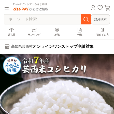
Pontaポイントでふるさと納税
詳細検索
返礼品
ランキング
地域
特集
初めての方
オンラインワンストップ申請対象
高知県芸西村