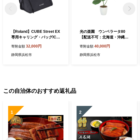
【Roland】CUBE Street EX
光の楽園 ウンベラータ80
専用キャリング・バッグ/CB-
【配送不可：北海道・沖縄・
CS2【配送不可：離島】 雑
離島】 雑貨 日用品 植物 造花
32,000円
40,000円
寄附金額
寄附金額
貨 日用品
静岡県浜松市
静岡県浜松市
この自治体のおすすめ返礼品
1
2