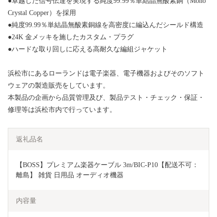
●卓越した信号伝達を実現する純度99.99％単結晶無酸素銅（Mono
Crystal Copper）を採用
●純度99.99％単結晶無酸素銅線を高密度に編込んだシールド構造
●24K 金メッキを施したカスタム・プラグ
●ハードな取り回しに応える高耐久な編組ジャケット
浜松市にあるローランドは電子楽器、電子機器およびそのソフト
ウェアの製造販売をしています。
本製品の企画から品質管理及び、製品テスト・チェック・保証・
修理等は浜松市内で行っています。
返礼品名
【BOSS】プレミアム楽器ケーブル 3m/BIC-P10【配送不可：
離島】 雑貨 日用品 オーディオ機器 
内容量