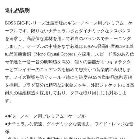
返礼品説明
BOSS BIC-Pシリーズは最高峰のギター／ベース用プレミアム・ケ
ーブルです。限りないナチュラルさとダイナミックなレスポンス
を追求し、高品位な素材を用いて独自のバランスでチューニング
しました。ケーブルの中核をなす芯線は18AWG径高純度99.99％単
結晶無酸素銅（Mono Crystal Copper）を採用。スピード感のある信
号伝達と一音一音の明瞭感を高め、個々の楽器がもつキャラクタ
ーとプレイヤーのニュアンスを極めて忠実かつ音楽的に表現しま
す。ノイズ影響を防ぐシールド線にも純度99.99％単結晶無酸素銅
を採用。プラグ部分は精巧な24K金メッキ、外部ジャケットには高
耐久の編組構造を採用しており、タフな取り回しにも対応しま
す。
●ギター／ベース用プレミアム・ケーブル
●ナチュラルな伝達、ダイナミックな表現力、ワイド・レンジな音
像