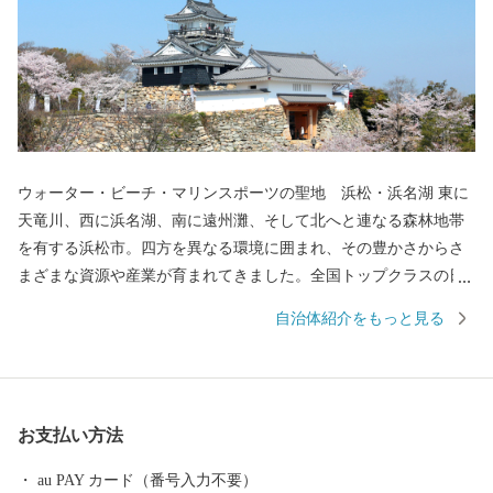
ウォーター・ビーチ・マリンスポーツの聖地 浜松・浜名湖 東に
天竜川、西に浜名湖、南に遠州灘、そして北へと連なる森林地帯
を有する浜松市。四方を異なる環境に囲まれ、その豊かさからさ
まざまな資源や産業が育まれてきました。全国トップクラスの日
照時間、温暖な気候、豊富な水源により発展した農業や水産業の
自治体紹介をもっと見る
ほか、楽器やオートバイ、繊維、食品など、ものづくりの街は生
んだ資源や製品には、日本のみならず世界でも認められる逸品が
数多く存在します。 また、浜名湖ではクルージングやフィッシン
グはもちろん、ウェイクボードや ウインドサーフィンなどさまざ
お支払い方法
まなウォーター・ビーチ・マリンスポーツを楽しむことができ、
自然と一体化する感動も味わうことができます。
au PAY カード（番号入力不要）