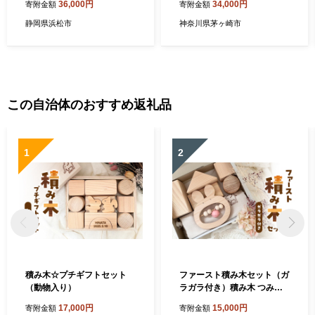
36,000円
34,000円
寄附金額
寄附金額
貨 日用品
静岡県浜松市
神奈川県茅ヶ崎市
この自治体のおすすめ返礼品
1
2
積み木☆プチギフトセット
ファースト積み木セット（ガ
（動物入り）
ラガラ付き）積み木 つみき
積木 ガラガラ がらがら 手作
17,000円
15,000円
寄附金額
寄附金額
り おもちゃ 知育 玩具 無垢