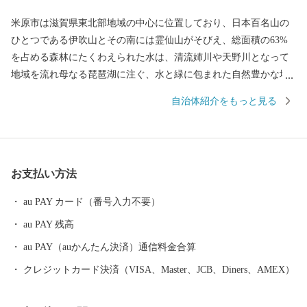
米原市は滋賀県東北部地域の中心に位置しており、日本百名山の
ひとつである伊吹山とその南には霊仙山がそびえ、総面積の63%
を占める森林にたくわえられた水は、清流姉川や天野川となって
地域を流れ母なる琵琶湖に注ぐ、水と緑に包まれた自然豊かな地
域です。 市内には伊吹山のお花畑、特別天然記念物に指定される
自治体紹介をもっと見る
長岡のゲンジボタル、醒井の梅花藻など美しい自然や貴重な動植
物を有し、また、伊吹山と醒井の居醒の清水を舞台にしたヤマト
タケル伝説や、戦国時代を代表する豊臣秀吉、石田三成が活躍す
る歴史の舞台にも度々登場するなど、数多くの史跡を残していま
お支払い方法
す。 米原市のふるさと納税では近江牛やシュラフ、グランピング
やパラグライダーなど、雄大な伊吹山と名水が育んだ自慢の特産
au PAY カード（番号入力不要）
品や米原ならではの体験メニューを取り揃えています。
au PAY 残高
au PAY（auかんたん決済）通信料金合算
クレジットカード決済（VISA、Master、JCB、Diners、AMEX）