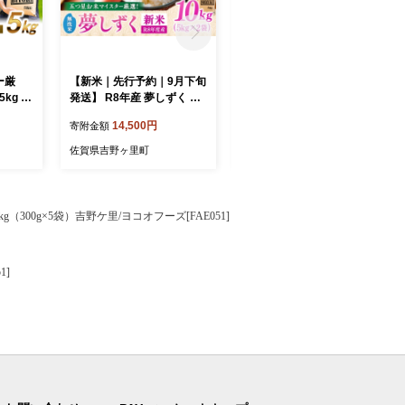
ー厳
【新米｜先行予約｜9月下旬
【新米｜先行予約｜9月下旬
kg 吉
発送】 R8年産 夢しずく 無
発送】 R8年産 夢しずく 白
FCW0
洗米 10kg（5kg×2袋） 吉
米 10kg（5kg×2袋） 吉野
14,500円
14,500円
寄附金額
寄附金額
野ヶ里町/大塚米穀店 [FCW0
ヶ里町/大塚米穀店 [FCW04
50]
9]
佐賀県吉野ヶ里町
佐賀県吉野ヶ里町
00g×5袋）吉野ケ里/ヨコオフーズ[FAE051]
1]