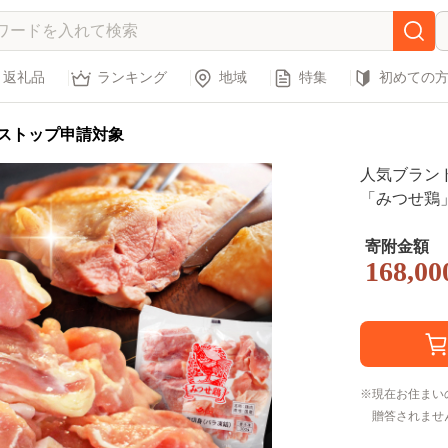
返礼品
ランキング
地域
特集
初めての
ストップ申請対象
人気ブラン
「みつせ鶏」
×5袋）吉野ケ
寄附金額
168,00
現在お住まい
贈答されませ