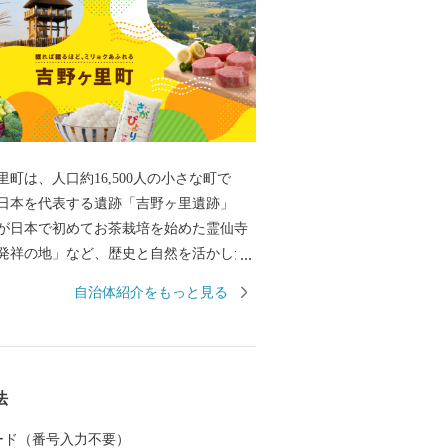
町は、人口約16,500人の小さな町で
日本を代表する遺跡「吉野ヶ里遺跡」
が日本で初めてお茶栽培を始めた霊仙寺
発祥の地」など、歴史と自然を活かした
産品であるお米や珍しいイタリア野菜を
自治体紹介をもっと見る
農産物、また、交通アクセスの良さを活
致により多くの企業から魅力あふれる返
しております。
法
 カード（番号入力不要）