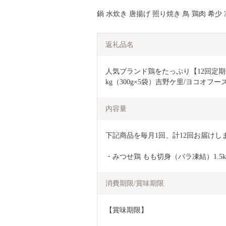
鍋 水炊き 唐揚げ 照り焼き 鳥 鶏肉 希少
返礼品名
人気ブランド鶏をたっぷり【12回定期
kg（300g×5袋）吉野ケ里/ヨコオフーズ[
内容量
下記商品を毎月1回、計12回お届けし
・みつせ鶏 もも切身（バラ凍結）1.5kg
消費期限/賞味期限
【賞味期限】