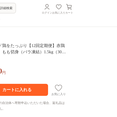
詳細検索
ログイン
お気に入り
カート
方
ド鶏をたっぷり【12回定期便】赤鶏
もも切身（バラ凍結）1.5kg（300g
里/ヨコオフーズ[FAE051]
0
円
お気に入り
の自治体へ寄附申込いただいた場合、返礼品は
ん。