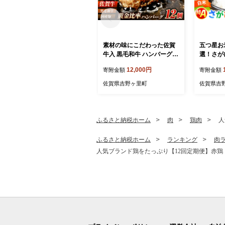
素材の味にこだわった佐賀
五つ星お
牛入 黒毛和牛 ハンバーグ 1
選！さがび
2個 大容量 1.6kg (140g×12
（5kg×
12,000円
寄附金額
寄附金額
個) がばいばーぐ はんばー
塚米穀店 [
ぐ 弁当 小分け 簡単 真空パ
佐賀県吉野ヶ里町
佐賀県吉
ック 吉野ヶ里町/石丸食肉産
業 [FBX005]
ふるさと納税ホーム
肉
鶏肉
人
ふるさと納税ホーム
ランキング
肉
人気ブランド鶏をたっぷり【12回定期便】赤鶏「みつ