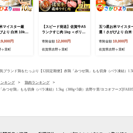
米マイスター厳
【スピード発送】佐賀牛A5
五つ星お米マイスタ
より 白米 10kg
ランクすじ肉 1kg ＜ボリュ
選！さがびより 白米 5
2袋） 吉野ヶ里町/大
ームたっぷり＞吉野ヶ里町 /
野ヶ里町/大塚米穀店 [
19,000円
12,000円
10,000円
寄附金額
寄附金額
FCW046]
meat shop FUKU A5等級
45]
黒毛和牛 国産 佐賀県産 100
野ヶ里町
佐賀県吉野ヶ里町
佐賀県吉野ヶ里町
0g 煮込み おでん カレー ブ
ランド和牛[FCX002]
気ブランド鶏をたっぷり【12回定期便】赤鶏「みつせ鶏」もも切身（バラ凍結）1.5kg（3
ランキング
鶏肉ランキング
せ鶏」もも切身（バラ凍結）1.5kg（300g×5袋）吉野ケ里/ヨコオフーズ[FAE05