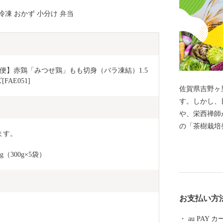
 冷凍 おかず 小分け 弁当
便】赤鶏「みつせ鶏」もも切身（バラ凍結）1.5
FAE051]
佐賀県吉野ヶ里
す。しかし、
や、栄西禅師
の「茶樹栽培
ます。
まちです。特
はじめとした
（300g×5袋）
かした企業誘
礼品をご用意
お支払い方
au PAY