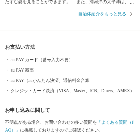
たずむ姿を見ることができます。 また、浦河沖の太平洋は、魚
種も多く豊かな海の幸をもたらしてくれます。当町では乗馬にも
自治体紹介をもっと見る
力を入れ、町内の乗馬施設では、子どもからお年寄りまで、さら
に近年は障がい者乗馬にも取り組み、誰もが馬とふれあう環境が
整っています。ぜひとも、「ふるさと納税」というかたちで、ま
ちづくりや人づくりを応援していただき、「ふるさと浦河」の魅
お支払い方法
力にふれていただければ幸いです。
au PAY カード（番号入力不要）
au PAY 残高
au PAY（auかんたん決済）通信料金合算
クレジットカード決済（VISA、Master、JCB、Diners、AMEX）
お申し込みに関して
不明点がある場合、お問い合わせの多い質問を
「よくある質問（F
AQ）」
に掲載しておりますのでご確認ください。