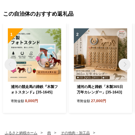
この自治体のおすすめ返礼品
1
2
浦河の競走馬の蹄鉄『木製フ
浦河の馬と蹄鉄「木製365日
ォトスタンド』[35-1645]
万年カレンダー」[35-1643]
8,000円
27,000円
寄附金額
寄附金額
ふるさと納税ホーム
肉
その他肉・加工品