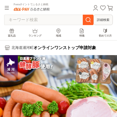
Pontaポイントでふるさと納税
詳細検索
返礼品
ランキング
地域
特集
初めての方
オンラインワンストップ申請対象
北海道浦河町