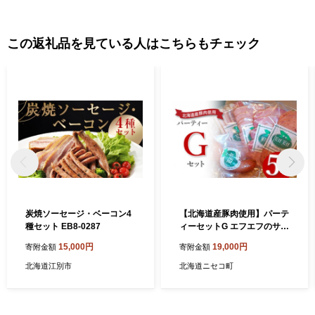
この返礼品を見ている人はこちらもチェック
炭焼ソーセージ・ベーコン4
【北海道産豚肉使用】パーテ
種セット EB8-0287
ィーセットG エフエフのサー
ビス箱でお届け！Gセット＜
15,000円
19,000円
寄附金額
寄附金額
サラミ、ロースハム、ソーセ
ージ2種、ベーコン＞【2415
北海道江別市
北海道ニセコ町
802】