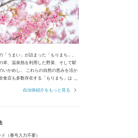
の「うまい」が詰まった「もりまち」。
の幸、温泉熱を利用した野菜、そして駅
のいかめし。 これらの自然の恵みを活か
飲食店も多数存在する「もりまち」は、
部に位置し、秀峰駒ヶ岳と内浦湾に囲ま
自治体紹介をもっと見る
の交流点として
内最大級の縄文時代の環状列石（ストー
や、幕末、箱館戦争時に榎本武揚や土方
た地、北海道開拓の要であった「札幌本
法
桟橋跡地などの、貴重な史跡が多く点在
、桜の名所として1,000本以上の桜が咲き
 カード（番号入力不要）