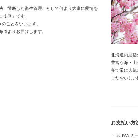
法、徹底した衛生管理、そして何より大事に愛情を
こま豚」です。
豚のことをいいます。
海道よりお届けします。
北海道内屈指
豊富な海・山
弁で常に人気
したおいしい
北海道の南西
れた食の都です。 古くから文化や歴史
も知られ、国
ンサークル）
歳三が上陸し
お支払い方
道」の海上路
します。 また
au PAY