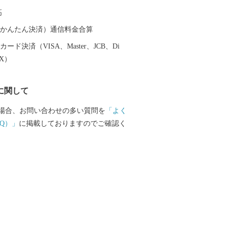
・歴史を間近に感じることができる街で
高
（auかんたん決済）通信料金合算
ード決済（VISA、Master、JCB、Di
EX）
に関して
場合、お問い合わせの多い質問を
「よく
Q）」
に掲載しておりますのでご確認く