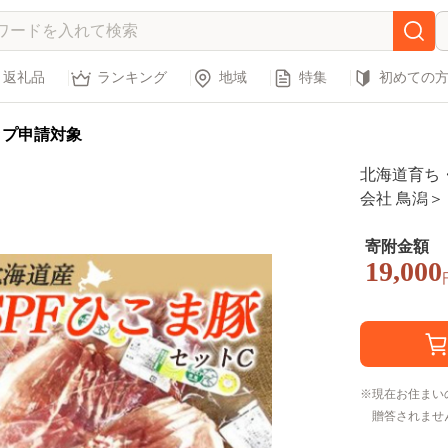
返礼品
ランキング
地域
特集
初めての
ップ申請対象
北海道育ち
会社 鳥潟＞
ヒレかつ し
1-1149
寄附金額
19,000
現在お住まい
贈答されませ