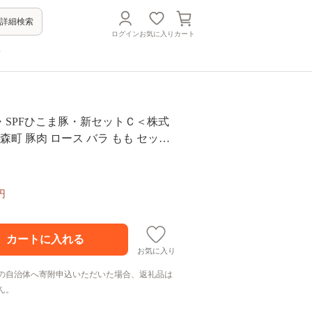
詳細検索
ログイン
お気に入り
カート
方
・SPFひこま豚・新セットＣ＜株式
 森町 豚肉 ロース バラ もも セット
ゃぶしゃぶ ふるさと納税 北海道 mr
円
お気に入り
の自治体へ寄附申込いただいた場合、返礼品は
ん。