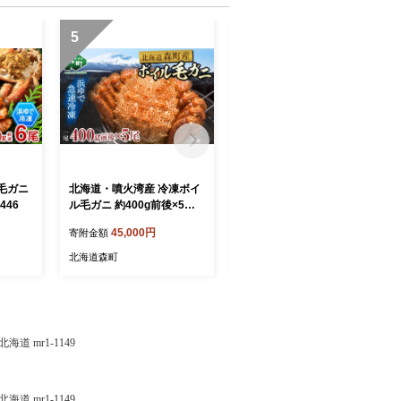
5
6
毛ガニ
北海道・噴火湾産 冷凍ボイ
北海道・噴火湾産冷凍ボイ
446
ル毛ガニ 約400g前後×5尾
ル毛ガニ約400g前後×1尾 m
mr1-1448
r1-1447
45,000円
12,000円
寄附金額
寄附金額
北海道森町
北海道森町
 mr1-1149
 mr1-1149