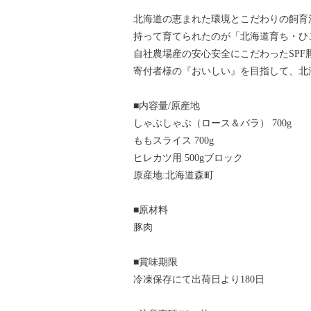
北海道の恵まれた環境とこだわりの飼育
持って育てられたのが「北海道育ち・ひ
自社農場産の安心安全にこだわったSPF
寄付者様の『おいしい』を目指して、北
■内容量/原産地
しゃぶしゃぶ（ロース＆バラ） 700g
ももスライス 700g
ヒレカツ用 500gブロック
原産地:北海道森町
■原材料
豚肉
■賞味期限
冷凍保存にて出荷日より180日