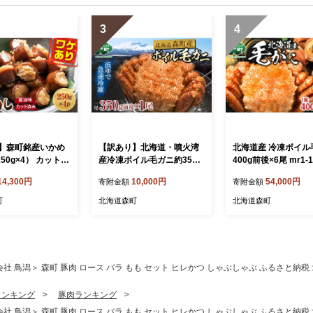
3
4
】森町銘産いかめ
【訳あり】北海道・噴火湾
北海道産 冷凍ボイル
250g×4） カット済
産冷凍ボイル毛ガニ約350g
400g前後×6尾 mr1-1
味《道産ネットミツ
前後×1尾 ＜海鮮問屋 株式
14,300円
10,000円
54,000円
寄附金額
寄附金額
町 いかめし 烏賊
会社 瑞宝＞ かに カニ 蟹
飯 惣菜 いか イカ
ガニ がに 森町 ふるさと納
町
北海道森町
北海道森町
ルト 簡単調理 一
税 北海道 毛蟹 毛かに 毛ガ
 ふるさと納税 北海
ニ 毛カニ mr1-1276
699
鳥潟＞ 森町 豚肉 ロース バラ もも セット ヒレかつ しゃぶしゃぶ ふるさと納税 北海道
ランキング
豚肉ランキング
鳥潟＞ 森町 豚肉 ロース バラ もも セット ヒレかつ しゃぶしゃぶ ふるさと納税 北海道