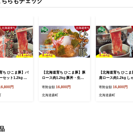
こちらもチェック
育ち ひこま豚】バ
【北海道育ち ひこま豚】豚
【北海道育ち ひこま
セット1.2kg 焼
ロース肉1.2kg 豚丼・生姜
肩ロース肉1.2kg し
ぶしゃぶ・カツな
焼き用 ＜酒仙合縁 百将＞
ゃぶ・すき焼き用 ＜
16,800円
16,800円
16,800円
寄附金額
寄附金額
合縁 百将＞ 森町
森町 豚肉 豚丼 生姜焼き 北
縁 百将＞ 森町 しゃ
かつ すき焼き 焼
海道産 ふるさと納税 北海道
ぶ すき焼き 北海道産
町
北海道森町
北海道森町
 肩ロース バラ肉
mr1-0333
さと納税 北海道 mr1-
 セット ふるさと納
mr1-0326
品