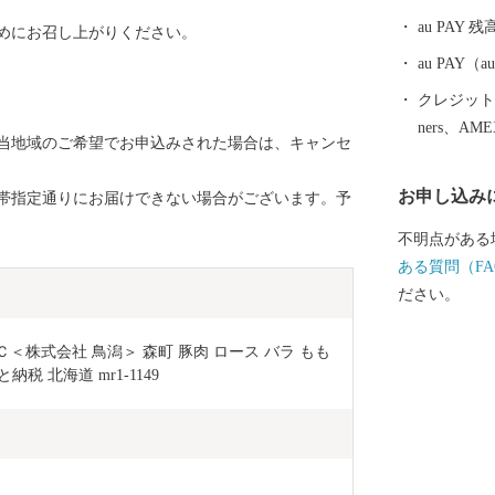
誇る、食・桜
au PAY 残
めにお召し上がりください。
す。
au PAY
クレジットカ
ners、AM
当地域のご希望でお申込みされた場合は、キャンセ
お申し込み
帯指定通りにお届けできない場合がございます。予
不明点がある
ある質問（FA
ださい。
＜株式会社 鳥潟＞ 森町 豚肉 ロース バラ もも 
税 北海道 mr1-1149