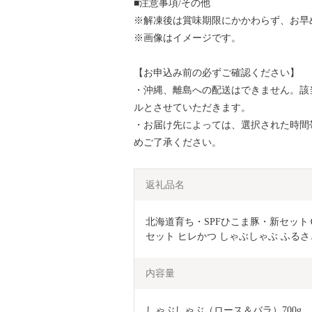
■注意事項/その他
※解凍後は賞味期限にかかわらず、お早
※画像はイメージです。
【お申込み前の必ずご確認ください】
・沖縄、離島への配送はできません。該
ルとさせていただきます。
・お届け先によっては、選択された時間
めご了承ください。
返礼品名
北海道育ち・SPFひこま豚・新セットＣ
セット ヒレかつ しゃぶしゃぶ ふるさと納
内容量
しゃぶしゃぶ（ロース＆バラ）700g