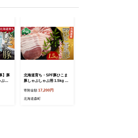
豚】豚
北海道育ち・SPF豚ひこま
ゃぶし
豚しゃぶしゃぶ用 1.5kg mr
酒仙合
1-1151
17,200円
寄附金額
ぶしゃ
 ふる
北海道森町
0332