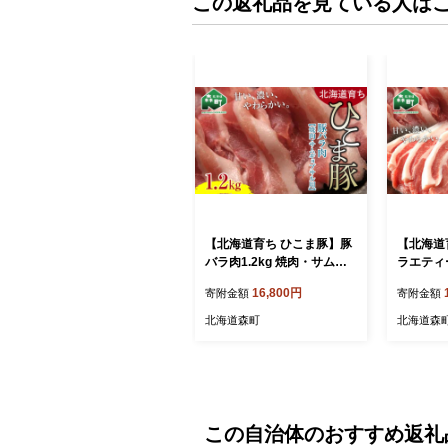
この返礼品を見ている人は
【北海道育ち ひこま豚】豚
【北海道
バラ肉1.2kg 焼肉・サムギ
ラエティー
ョプサル用 ＜酒仙合縁 百将
肉・しゃ
16,800円
寄附金額
寄附金額
＞ 森町 豚肉 焼肉 バラ肉 北
ど ＜酒仙
海道産 ふるさと納税 北海道
豚肉 とん
北海道森町
北海道森
mr1-0334
肉 ロース
北海道産
税 北海道 
この自治体のおすすめ返礼