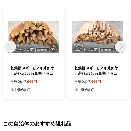
乾燥薪 スギ、ヒノキ焚き付
乾燥薪 スギ、ヒノキ焚き付
け薪7kg 35cm 細割り キャ
け薪7kg 30cm 細割り キャ
ンプ 焚き火 薪ストーブ 最初
ンプ 焚き火 薪ストーブ 最初
7,000円
7,000円
寄附金額
寄附金額
の火付け用 薪 アウトドア 福
の火付け用 薪 アウトドア 福
井県 若狭町
井県 若狭町
福井県若狭町
福井県若狭町
この自治体のおすすめ返礼品