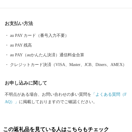
りますし、長宗我部元親の伝説がある「竜石神社」など歴史のあ
る村です。 村の特産品では、県内生産量一位となる「シュガート
マト」の栽培、中四国最大級の広さを有する「霧山茶」、ひだか
お支払い方法
和紙の生産する世界一薄い和紙など、この村にしかないものも多
くあります。 今後、私たちは日本の高知の村といえば、日高村と
au PAY カード（番号入力不要）
誰もが思っていただけるよう挑戦してまいります。ぜひ、一度、
au PAY 残高
豊かな自然と活気ある村の雰囲気を体験しに、日高村へお越しく
ださい。
au PAY（auかんたん決済）通信料金合算
クレジットカード決済（VISA、Master、JCB、Diners、AMEX）
お申し込みに関して
不明点がある場合、お問い合わせの多い質問を
「よくある質問（F
AQ）」
に掲載しておりますのでご確認ください。
この返礼品を見ている人はこちらもチェック