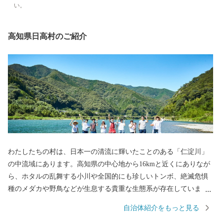
い。
高知県日高村のご紹介
わたしたちの村は、日本一の清流に輝いたことのある「仁淀川」
の中流域にあります。高知県の中心地から16kmと近くにありなが
ら、ホタルの乱舞する小川や全国的にも珍しいトンボ、絶滅危惧
種のメダカや野鳥などが生息する貴重な生態系が存在していま
す。 文化・芸能にも誇りを持っております。土佐二宮をいただい
自治体紹介をもっと見る
ている小村神社には国宝指定の「金銅荘環頭太刀」を保管してお