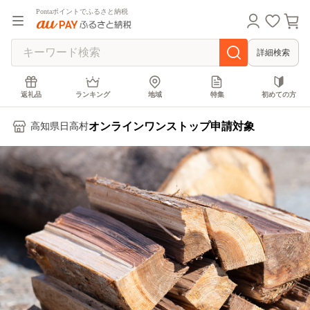
Pontaポイントでふるさと納税
詳細検索
返礼品
ランキング
地域
特集
初めての方
オンラインワンストップ申請対象
高知県日高村