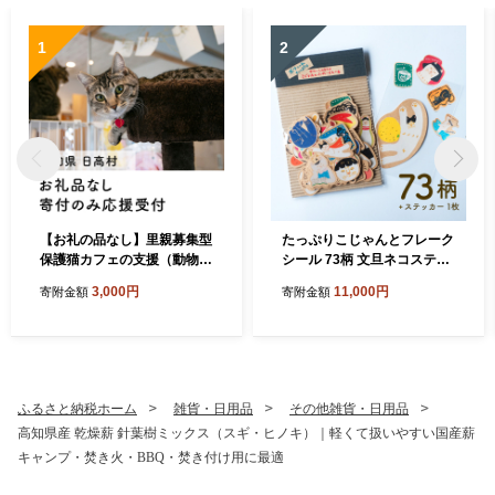
1
2
【お礼の品なし】里親募集型
たっぷりこじゃんとフレーク
保護猫カフェの支援（動物愛
シール 73柄 文旦ネコステッ
護）
カー1枚付 日高村の作家・タ
3,000円
11,000円
寄附金額
寄附金額
カハシカヨコ
ふるさと納税ホーム
雑貨・日用品
その他雑貨・日用品
高知県産 乾燥薪 針葉樹ミックス（スギ・ヒノキ）｜軽くて扱いやすい国産薪
キャンプ・焚き火・BBQ・焚き付け用に最適