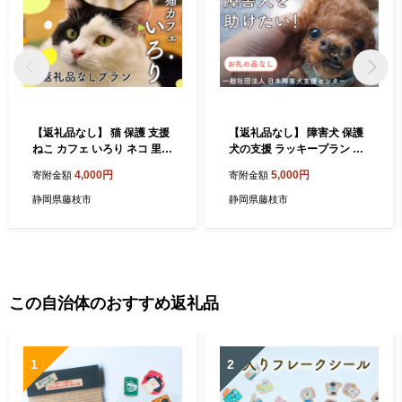
【返礼品なし】 猫 保護 支援
【返礼品なし】 障害犬 保護
ねこ カフェ いろり ネコ 里親
犬の支援 ラッキープラン 保
寄付 ふれあい 動物愛護 募集
護 支援 里親 譲渡 治療 餌 犬
4,000円
5,000円
寄附金額
寄附金額
静岡県 藤枝市
動物愛護 藤枝市 静岡県
静岡県藤枝市
静岡県藤枝市
この自治体のおすすめ返礼品
1
2