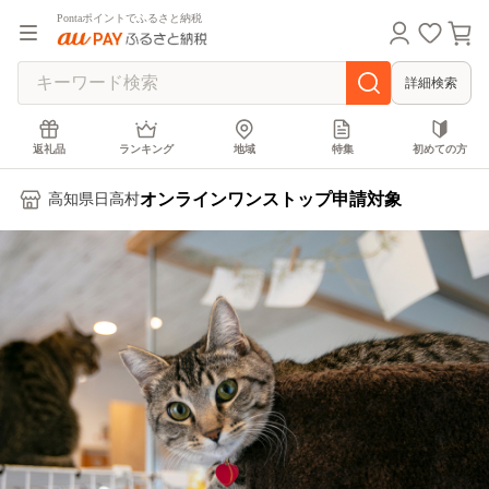
Pontaポイントでふるさと納税
詳細検索
返礼品
ランキング
地域
特集
初めての方
オンラインワンストップ申請対象
高知県日高村