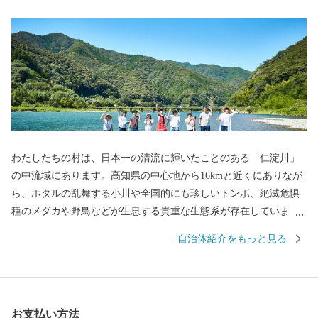
わたしたちの村は、日本一の清流に輝いたことのある「仁淀川」
の中流域にあります。高知県の中心地から16kmと近くにありなが
ら、ホタルの乱舞する小川や全国的にも珍しいトンボ、絶滅危惧
種のメダカや野鳥などが生息する貴重な生態系が存在していま
す。 文化・芸能にも誇りを持っております。土佐二宮をいただい
自治体紹介をもっと見る
ている小村神社には国宝指定の「金銅荘環頭太刀」を保管してお
りますし、長宗我部元親の伝説がある「竜石神社」など歴史のあ
る村です。 村の特産品では、県内生産量一位となる「シュガート
マト」の栽培、中四国最大級の広さを有する「霧山茶」、ひだか
お支払い方法
和紙の生産する世界一薄い和紙など、この村にしかないものも多