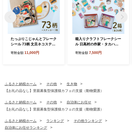
たっぷりこじゃんとフレーク
箱入りクラフトフレークシー
シール 73柄 文旦ネコステッ
ル 日高村の作家・タカハシ
カー1枚付 日高村の作家・タ
カヨコのネコシリーズ 2箱セ
11,000円
7,500円
寄附金額
寄附金額
カハシカヨコ
ット
ふるさと納税ホーム
その他
生き物
【お礼の品なし】里親募集型保護猫カフェの支援（動物愛護）
ふるさと納税ホーム
その他
自治体にお任せ
【お礼の品なし】里親募集型保護猫カフェの支援（動物愛護）
ふるさと納税ホーム
ランキング
その他ランキング
自治体にお任せランキング