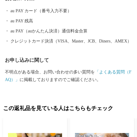
くあります。 今後、私たちは日本の高知の村といえば、日高村と
au PAY カード（番号入力不要）
誰もが思っていただけるよう挑戦してまいります。ぜひ、一度、
au PAY 残高
豊かな自然と活気ある村の雰囲気を体験しに、日高村へお越しく
ださい。
au PAY（auかんたん決済）通信料金合算
クレジットカード決済（VISA、Master、JCB、Diners、AMEX）
お申し込みに関して
不明点がある場合、お問い合わせの多い質問を
「よくある質問（F
AQ）」
に掲載しておりますのでご確認ください。
この返礼品を見ている人はこちらもチェック