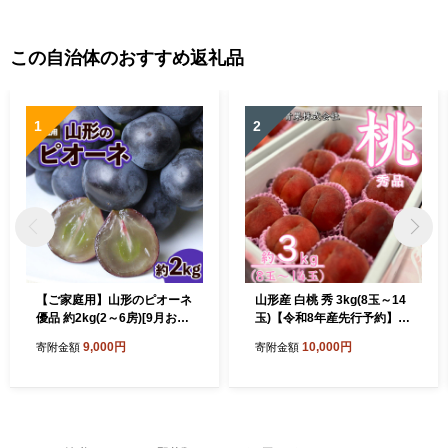
この自治体のおすすめ返礼品
1
2
【ご家庭用】山形のピオーネ
山形産 白桃 秀 3kg(8玉～14
優品 約2kg(2～6房)[9月お届
玉)【令和8年産先行予約】F
け] 【令和8年産先行予約】F
U23-315
9,000円
10,000円
寄附金額
寄附金額
S23-645 くだもの 果物 フル
ーツ 山形 山形県 山形市 202
6年産