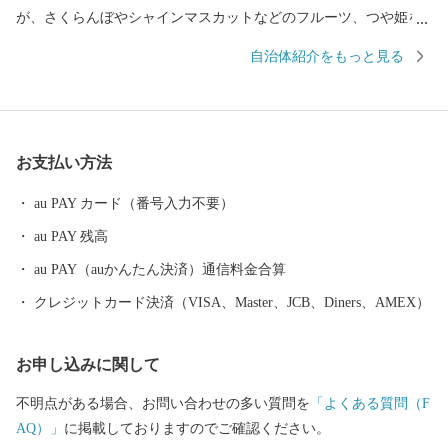
が、さくらんぼやシャインマスカットなどのフルーツ、つや姫を
代表とするブランド米、とろけるような舌触りが特徴の山形牛な
自治体紹介をもっと見る
どの「山形ブランド」を生み出しています。 街中には商家の蔵や
旧家が数多く残り、レトロモダンな雰囲気を醸し出しています。
９００年の歴史を持つ山形鋳物やこけしなど伝統的工芸品も有名
です。 最近では文化的な発展が目覚ましく、平成２９年１０月に
お支払い方法
は山形市が有する映像文化を育む環境が高い評価を受け、日本で
初めて、ユネスコ創造都市ネットワーク映画部門への加盟が認め
au PAY カード（番号入力不要）
られました。また地方都市としては珍しく、プロ・オーケストラ
au PAY 残高
である山形交響楽団が活動しています。 平成３１年４月には中核
市に移行し、保健所を開設するなど、県都としても発展を続けて
au PAY（auかんたん決済）通信料金合算
います。
クレジットカード決済（VISA、Master、JCB、Diners、AMEX）
お申し込みに関して
不明点がある場合、お問い合わせの多い質問を
「よくある質問（F
AQ）」
に掲載しておりますのでご確認ください。