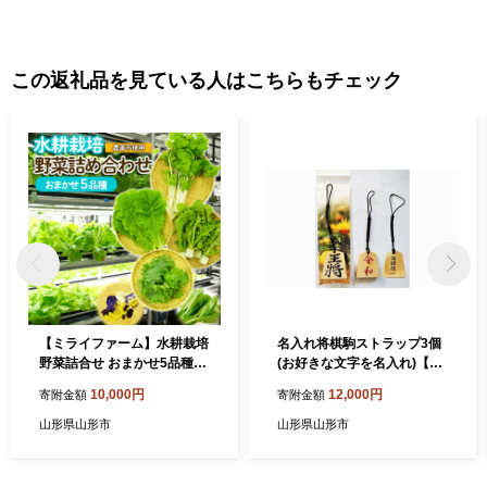
この返礼品を見ている人はこちらもチェック
【ミライファーム】水耕栽培
名入れ将棋駒ストラップ3個
野菜詰合せ おまかせ5品種
(お好きな文字を名入れ)【障
【障がい者支援】 FZ23-641
がい者支援】 FZ19-451
10,000円
12,000円
寄附金額
寄附金額
山形県山形市
山形県山形市