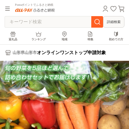
Pontaポイントでふるさと納税
詳細検索
返礼品
ランキング
地域
特集
初めての方
オンラインワンストップ申請対象
山形県山形市