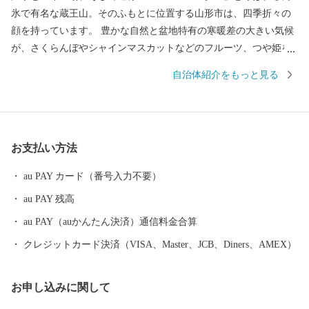
氷で有名な蔵王山。そのふもとに位置する山形市は、四季折々の
顔を持っています。 豊かな自然と盆地特有の寒暖差の大きい気候
が、さくらんぼやシャインマスカットなどのフルーツ、つや姫を
代表とするブランド米、とろけるような舌触りが特徴の山形牛な
自治体紹介をもっと見る
どの「山形ブランド」を生み出しています。 街中には商家の蔵や
旧家が数多く残り、レトロモダンな雰囲気を醸し出しています。
９００年の歴史を持つ山形鋳物やこけしなど伝統的工芸品も有名
です。 最近では文化的な発展が目覚ましく、平成２９年１０月に
お支払い方法
は山形市が有する映像文化を育む環境が高い評価を受け、日本で
初めて、ユネスコ創造都市ネットワーク映画部門への加盟が認め
au PAY カード（番号入力不要）
られました。また地方都市としては珍しく、プロ・オーケストラ
au PAY 残高
である山形交響楽団が活動しています。 平成３１年４月には中核
市に移行し、保健所を開設するなど、県都としても発展を続けて
au PAY（auかんたん決済）通信料金合算
います。
クレジットカード決済（VISA、Master、JCB、Diners、AMEX）
お申し込みに関して