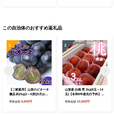
この自治体のおすすめ返礼品
1
2
【ご家庭用】山形のピオーネ
山形産 白桃 秀 3kg(8玉～14
優品 約2kg(2～6房)[9月お届
玉)【令和8年産先行予約】F
け] 【令和8年産先行予約】F
U23-315
9,000円
10,000円
寄附金額
寄附金額
S23-645 くだもの 果物 フル
ーツ 山形 山形県 山形市 202
6年産