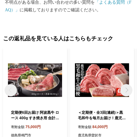
不明点がある場合、お問い合わせの多い質問を
「よくある質問（F
AQ）」
に掲載しておりますのでご確認ください。
この返礼品を見ている人はこちらもチェック
定期便6回お届け 阿波黒牛 ロ
＜定期便・全3回(連続)＞黒
ース 400g すき焼き用 合計2.
毛和牛を毎月お届け！鹿児島
4kg
県産黒毛和牛定期便 (合計4.8
75,000円
84,000円
寄附金額
寄附金額
kg) 牛肉 黒毛和牛 定期便
【ナンチク】 T33
徳島県鳴門市
鹿児島県曽於市