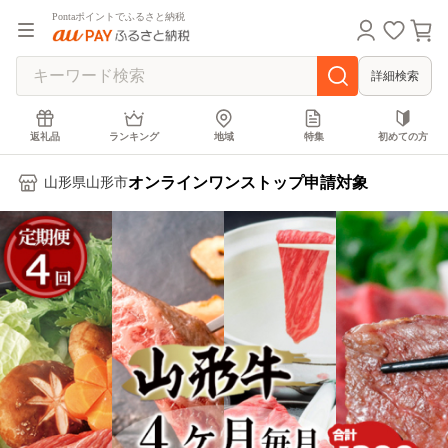
Pontaポイントでふるさと納税
詳細検索
返礼品
ランキング
地域
特集
初めての方
オンラインワンストップ申請対象
山形県山形市