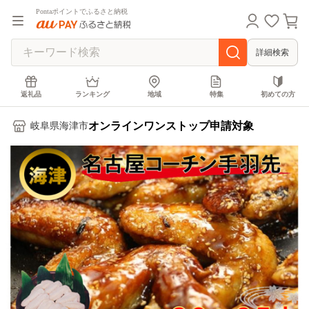
Pontaポイントでふるさと納税
詳細検索
返礼品
ランキング
地域
特集
初めての方
オンラインワンストップ申請対象
岐阜県海津市