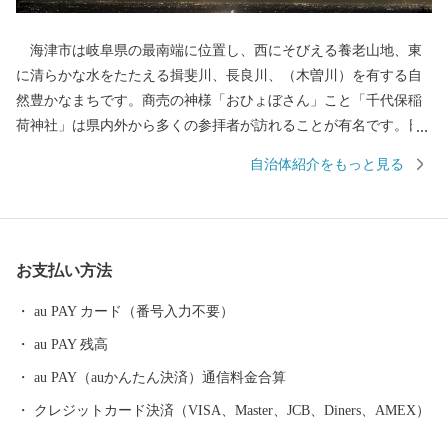
海津市は岐阜県の最南端に位置し、西にそびえる養老山地、東
に清らかな水をたたえる揖斐川、長良川、（木曽川）を有する自
然豊かなまちです。商売の神様「おひょぼさん」こと「千代保稲
荷神社」は県内外から多くの参拝者が訪れることが有名です。日
本のほぼ真ん中に位置し、ほどよく便利で、豊かな自然にも恵ま
自治体紹介をもっと見る
れている海津市は、「都会」過ぎず、「田舎」過ぎない、何をす
るにも「ちょうどいいまち」です。
お支払い方法
au PAY カード（番号入力不要）
au PAY 残高
au PAY（auかんたん決済）通信料金合算
クレジットカード決済（VISA、Master、JCB、Diners、AMEX）