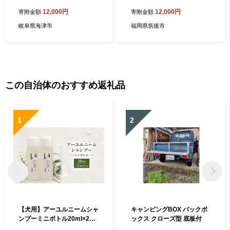
鶏 肉 福岡県産
12,000円
12,000円
寄附金額
寄附金額
岐阜県海津市
福岡県筑後市
この自治体のおすすめ返礼品
1
2
【犬用】アーユルニームシャ
キャンピングBOX バックボ
ンプーミニボトル20ml×2本
ックス クローズ型 底板付
セット 植物由来成分シャン