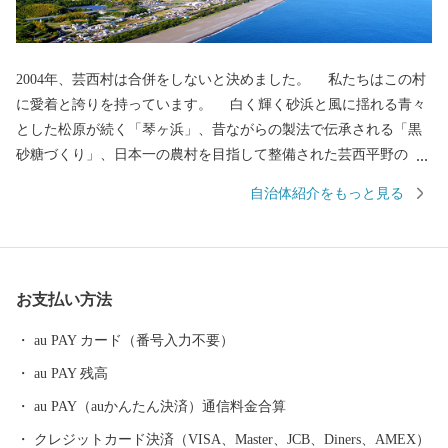
2004年、芸西村は合併をしないと決めました。 私たちはこの村
に愛着と誇りを持っています。 白く輝く砂浜と風に揺れる青々
とした松原が続く「琴ヶ浜」、昔ながらの製法で伝承される「黒
砂糖づくり」、日本一の農村を目指して整備された芸西平野の
「ビニールハウス群」。 先人たちが築き、守ってきた多くを次
自治体紹介をもっと見る
の世代に受け継ぐため、村民のみなさんと共に工夫して課題に立
ち向かっています。芸西村の挑戦に、皆様の応援をお願いしま
す。
お支払い方法
au PAY カード（番号入力不要）
au PAY 残高
au PAY（auかんたん決済）通信料金合算
クレジットカード決済（VISA、Master、JCB、Diners、AMEX）