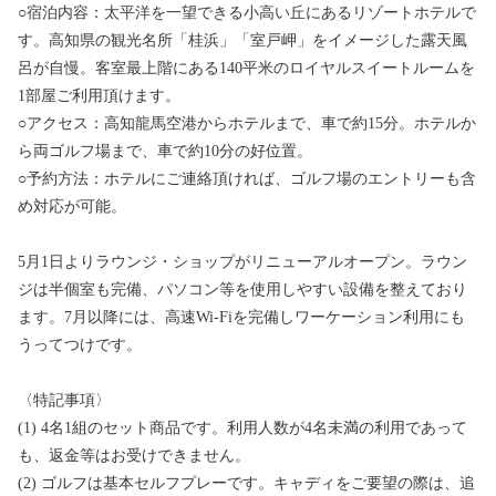
○宿泊内容：太平洋を一望できる小高い丘にあるリゾートホテルで
す。高知県の観光名所「桂浜」「室戸岬」をイメージした露天風
呂が自慢。客室最上階にある140平米のロイヤルスイートルームを
1部屋ご利用頂けます。
○アクセス：高知龍馬空港からホテルまで、車で約15分。ホテルか
ら両ゴルフ場まで、車で約10分の好位置。
○予約方法：ホテルにご連絡頂ければ、ゴルフ場のエントリーも含
め対応が可能。
5月1日よりラウンジ・ショップがリニューアルオープン。ラウン
ジは半個室も完備、パソコン等を使用しやすい設備を整えており
ます。7月以降には、高速Wi-Fiを完備しワーケーション利用にも
うってつけです。
〈特記事項〉
(1) 4名1組のセット商品です。利用人数が4名未満の利用であって
も、返金等はお受けできません。
(2) ゴルフは基本セルフプレーです。キャディをご要望の際は、追