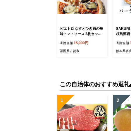
ピエトロ なすとひき肉の辛
SAKUR
味トマトソース 3枚セット
桜島溶岩
ピザ 簡単調理 冷凍 冷凍ピ
マルゲリータ
15,000円
寄附金額
寄附金額
ザ 惣菜 送料無料
ッシュ /
ス付 イタ
福岡県古賀市
熊本県多
おしゃれ
自家栽培 素
この自治体のおすすめ返礼
1
2