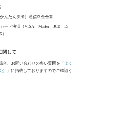
高
（auかんたん決済）通信料金合算
ード決済（VISA、Master、JCB、Di
EX）
に関して
場合、お問い合わせの多い質問を
「よく
Q）」
に掲載しておりますのでご確認く