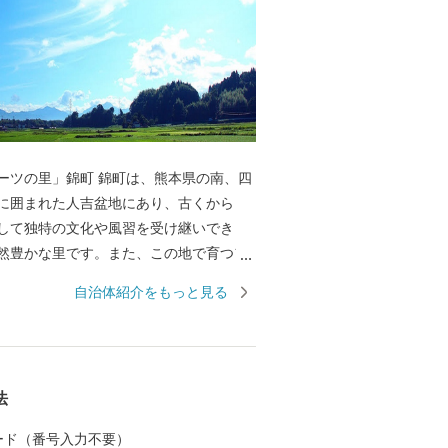
錦町 錦町は、熊本県の南、四
に囲まれた人吉盆地にあり、古くから
して独特の文化や風習を受け継いでき
然豊かな里です。また、この地で育つフ
特有の気候もあり、みずみずしく甘いこ
自治体紹介をもっと見る
。人口約1万人の町ですが、水、空気、自
て「球磨焼酎」と、楽しみが多い豊かな
一度お越しください。
法
 カード（番号入力不要）