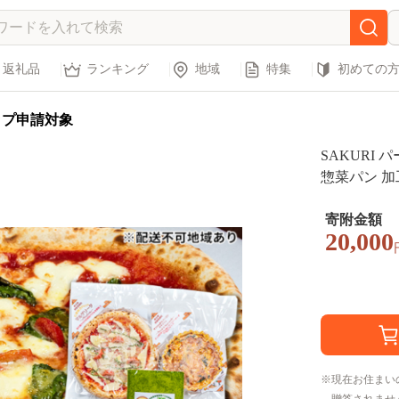
返礼品
ランキング
地域
特集
初めての
ップ申請対象
SAKURI
惣菜パン 加
寄附金額
20,000
現在お住まい