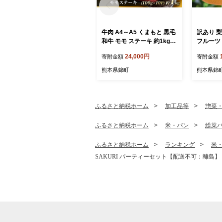
牛肉 A4～A5 くまもと 黒毛
訳あり 梨
和牛 モモ ステーキ 約1kg (1
フルーツ
00g×10p) 肉 お肉 小分け ※
24,000円
寄附金額
寄附金額
配送不可：離島
熊本県錦町
熊本県錦
ふるさと納税ホーム
加工品等
惣菜
ふるさと納税ホーム
米・パン
総菜
ふるさと納税ホーム
ランキング
米
SAKURI パーティーセット【配送不可：離島】 