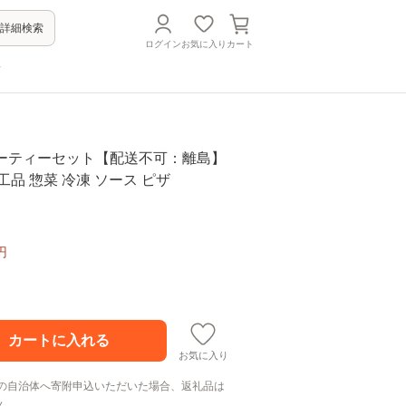
詳細検索
ログイン
お気に入り
カート
方
 パーティーセット【配送不可：離島】
工品 惣菜 冷凍 ソース ピザ
円
お気に入り
の自治体へ寄附申込いただいた場合、返礼品は