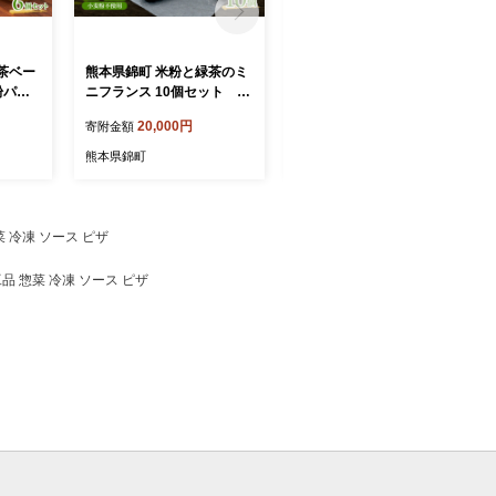
茶ベー
熊本県錦町 米粉と緑茶のミ
熊本県錦町 米粉と緑茶のシ
粉パン
ニフランス 10個セット 米
フォンケーキ 10個セット
用 グル
粉パン フランスパン ミニサ
洋生菓子 スイーツ 小麦粉不
20,000円
20,000円
寄附金額
寄附金額
 もっ
イズ 小麦粉不使用 グルテン
使用 グルテンフリー 米粉
い 朝
フリー 米粉 緑茶 もっちり
緑茶 ふんわり 軽やか おい
熊本県錦町
熊本県錦町
 おや
おいしい 朝食 夕食 サイド
しい シフォンケーキ ティー
メニュー 冷凍パン アレンジ
タイム お茶うけ デザート
冷凍スイーツ
 冷凍 ソース ピザ
品 惣菜 冷凍 ソース ピザ