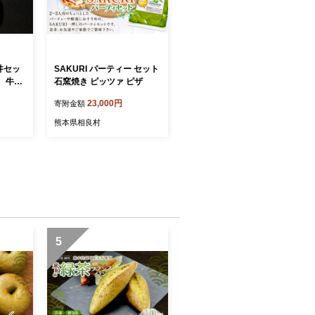
丼セッ
SAKURI パーティー セット
 牛肉
石窯焼き ピッツァ ピザ
凍
23,000円
寄附金額
熊本県相良村
5
6