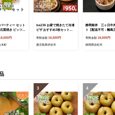
I パーティー セット
isa236 お家で焼きたて冷凍
静岡祭丼 三ヶ日牛
 石窯焼き ピッツァ
ピザ おすすめ3枚セット＜
ト【配送不可：離島】
 (約21cm) / キ
マルゲリータ・クワトロ・
お肉 加工品 惣菜 冷
18,000円
16,000円
18,000円
寄附金額
寄附金額
 ジェノベーゼソー
イサーノ＞(合計950g) 冷凍
リアン ピザ 惣菜
ピザ ピザ ピッツァ カチョ
良木町
鹿児島県伊佐市
静岡県浜松市
 温めるだけ 手軽
カヴァロ チーズ パーティー
材 059-0284
惣菜 常備 フライパンだけ
簡単調理 本格ピザ 冷凍 冷
凍便 【イサリアンピザマッ
スー】
品
3
4