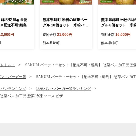
 錦の梨 5kg 果物
熊本県錦町 米粉の緑茶ベー
熊本県錦町 米粉の緑
 ※配送不可:離島
グル 10個セット 米粉パン
グル 6個セット 米
ベーグル 小麦粉不使用 グル
ベーグル 小麦粉不使
13,000円
21,000円
16,000円
寄附金額
寄附金額
テンフリー 米粉 緑茶 もっ
テンフリー 米粉 緑茶
ちり ずっしり おいしい 朝
ちり ずっしり おいし
町
熊本県錦町
熊本県錦町
食 軽食 ティータイム おや
食 軽食 ティータイム
つ 冷凍パン アレンジ
つ 冷凍パン アレンジ
・レトルト
SAKURI パーティーセット【配送不可：離島】 惣菜パン 加工品 惣菜
パン・バーガー等
SAKURI パーティーセット【配送不可：離島】 惣菜パン 加工
・パンランキング
総菜パン・バーガー等ランキング
惣菜パン 加工品 惣菜 冷凍 ソース ピザ