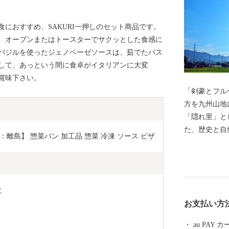
食におすすめ、SAKURI一押しのセット商品です。
、オーブンまたはトースターでサクッとした食感に
バジルを使ったジェノベーゼソースは、茹でたパス
して、あっという間に食卓がイタリアンに大変
賞味下さい。
「剣豪とフルーツの里」
方を九州山地
「隠れ里」と
た、歴史と自
：離島】 惣菜パン 加工品 惣菜 冷凍 ソース ピザ
ルーツは盆地
とが特徴です
然、食、そし
町です。ぜひ
枚
お支払い方
au PAY