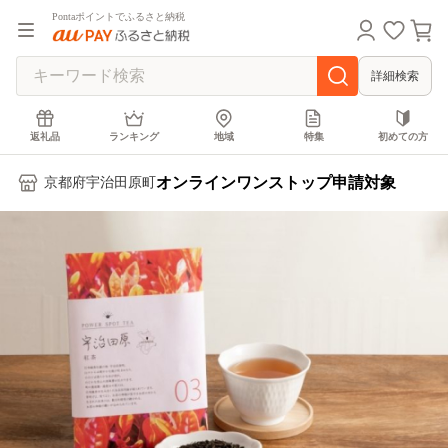
Pontaポイントでふるさと納税
詳細検索
返礼品
ランキング
地域
特集
初めての方
オンラインワンストップ申請対象
京都府宇治田原町