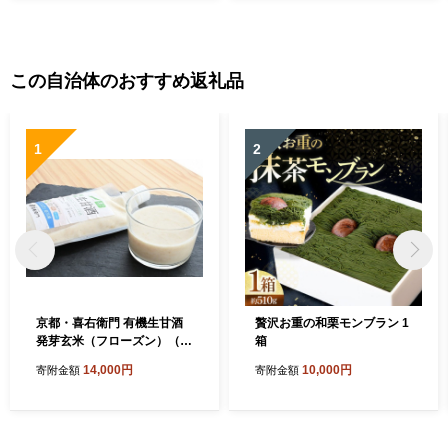
この自治体のおすすめ返礼品
1
2
京都・喜右衛門 有機生甘酒
贅沢お重の和栗モンブラン 1
発芽玄米（フローズン）（3
箱
70g×5）京都・喜右衛門〈あ
14,000円
10,000円
寄附金額
寄附金額
まざけ 甘酒 有機 オーガニッ
ク 麹 フローズン 玄米 発芽玄
米 飲む点滴 飲料 ドリンク 〉