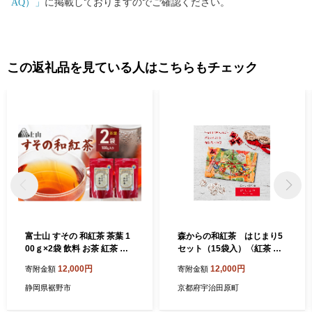
AQ）」
に掲載しておりますのでご確認ください。
この返礼品を見ている人はこちらもチェック
富士山 すその 和紅茶 茶葉 1
森からの和紅茶 はじまり5
00ｇ×2袋 飲料 お茶 紅茶 茶
セット（15袋入）〈紅茶 お
日本茶 国産 日本産 茶葉 静岡
茶 茶 茶葉 和紅茶ティーバッ
12,000円
12,000円
寄附金額
寄附金額
県 裾野市[№5812-0901]
グ 飲料〉
静岡県裾野市
京都府宇治田原町