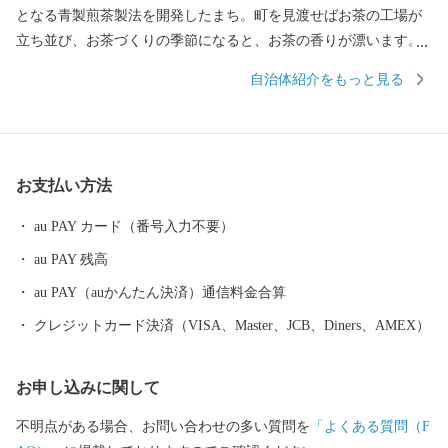
となる青製煎茶製法を開発したまち。町を見渡せばお茶の工場が
立ち並び、お茶づくりの季節になると、お茶の香りが漂います。
「ほんまもんのお茶の産地では、どんな種類のお茶も手に入
自治体紹介をもっと見る
る。」自分好みのお茶や、お茶に由来する名産品を手に入れるた
め、多くのお茶好きが宇治田原町を訪れます。 “シンプルだけど奥
深い”そんな日本緑茶を宇治田原町ふるさと特産品でお楽しみくだ
さい。 心やすらぐぬくもりのある「ハートのまち」宇治田原町
お支払い方法
町の形がハートなので“ハートのまち宇治田原”としてまちづくり
をすすめています。宇治田原町にはおおらかで暖かい空気感、豊
au PAY カード（番号入力不要）
かな自然がもたらす小さな幸せ（ハート）があふれています。ハ
au PAY 残高
ート形の展望台やお寺のハート形の窓などがあり、“ハートのふる
さと特産品”もご用意しています。 “ハート”フルな宇治田原町ふ
au PAY（auかんたん決済）通信料金合算
るさと特産品をお楽しみください。
クレジットカード決済（VISA、Master、JCB、Diners、AMEX）
お申し込みに関して
不明点がある場合、お問い合わせの多い質問を
「よくある質問（F